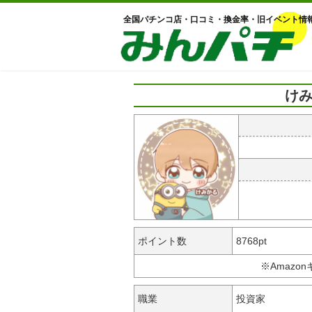
全国パチンコ店・口コミ・換金率・旧イベント情
けみ
ポイント数
8768pt
※Amazo
職業
投資家