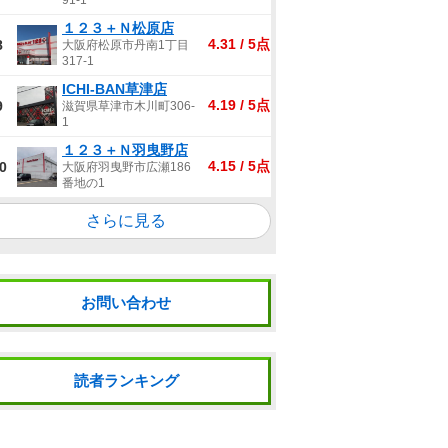
91-1
１２３＋Ｎ松原店
4.31 / 5点
8
大阪府松原市丹南1丁目
317-1
ICHI-BAN草津店
4.19 / 5点
9
滋賀県草津市木川町306-
1
１２３＋Ｎ羽曳野店
4.15 / 5点
0
大阪府羽曳野市広瀬186
番地の1
さらに見る
お問い合わせ
読者ランキング