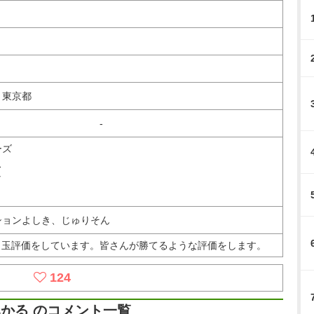
、東京都
-
ーズ
ス
Ⅴ
ションよしき、じゅりそん
出玉評価をしています。皆さんが勝てるような評価をします。
124
かる のコメント一覧