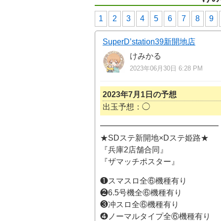
1
2
3
4
5
6
7
8
9
SuperD’station39新開地店
けみかる
2023年06月30日 6:28 PM
2023年7月1日の予想
出玉予想：◯
━━━━━━━━━━━━━━━
★SDステ新開地×Dステ姫路★
『兵庫2店舗合同』
『ザマッチポスター』
❶スマスロ全⑥機種有り
❷6.5号機全⑥機種有り
❸冲スロ全⑥機種有り
❹ノーマルタイプ全⑥機種有り