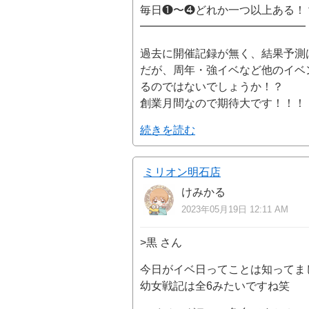
毎日❶〜❹どれか一つ以上ある！
━━━━━━━━━━━━━━━
過去に開催記録が無く、結果予測
だが、周年・強イベなど他のイベ
るのではないでしょうか！？
創業月間なので期待大です！！！
続きを読む
ミリオン明石店
けみかる
2023年05月19日 12:11 AM
>黒 さん
今日がイベ日ってことは知ってま
幼女戦記は全6みたいですね笑