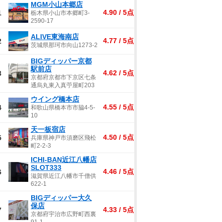
MGM小山本郷店
4.90 / 5点
1
栃木県小山市本郷町3-
2590-17
ALIVE東海南店
4.77 / 5点
2
茨城県那珂市向山1273-2
BIGディッパー京都
駅前店
4.62 / 5点
3
京都府京都市下京区七条
通烏丸東入真苧屋町203
ウイング橋本店
4.55 / 5点
4
和歌山県橋本市市脇4-5-
10
天一板宿店
4.50 / 5点
5
兵庫県神戸市須磨区飛松
町2-2-3
ICHI-BAN近江八幡店
SLOT333
4.46 / 5点
6
滋賀県近江八幡市千僧供
622-1
BIGディッパー大久
保店
4.33 / 5点
7
京都府宇治市広野町西裏