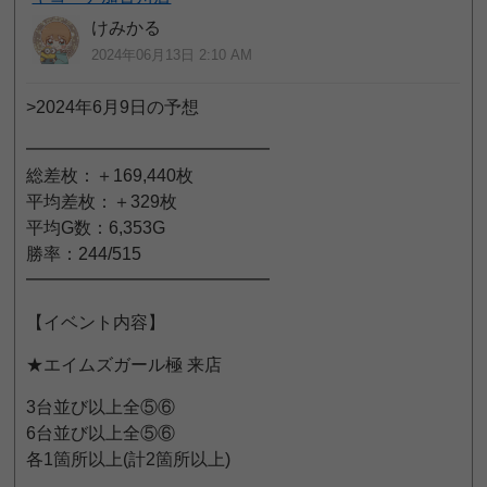
けみかる
2024年06月13日 2:10 AM
>2024年6月9日の予想
━━━━━━━━━━━━━━
総差枚：＋169,440枚
平均差枚：＋329枚
平均G数：6,353G
勝率：244/515
━━━━━━━━━━━━━━
【イベント内容】
★エイムズガール極 来店
3台並び以上全⑤⑥
6台並び以上全⑤⑥
各1箇所以上(計2箇所以上)