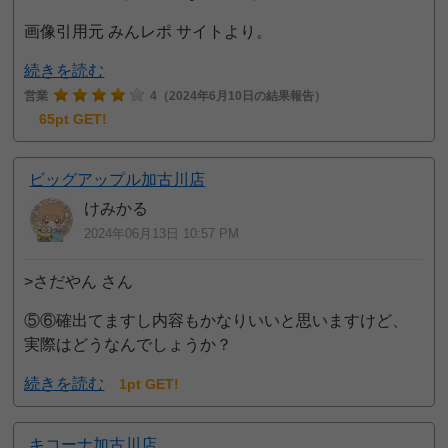
画像引用元 みんレポ サイトより。
続きを読む
営業
4
（2024年6月10日の結果報告）
65pt GET!
ビッグアップル加古川店
けみかる
2024年06月13日 10:57 PM
>さだやん さん
⑤⑥確出てますし内容もかなりいいと思いますけど、
実際はどうなんでしょうか？
続きを読む
1pt GET!
キコーナ加古川店