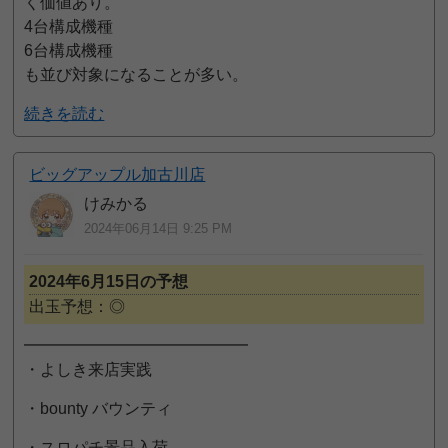
く価値あり。
4台構成機種
6台構成機種
も並び対象になることが多い。
続きを読む
ビッグアップル加古川店
けみかる
2024年06月14日 9:25 PM
2024年6月15日の予想
出玉予想：◎
━━━━━━━━━━━━━━
・よしき来店実践
・bounty バウンティ
・スロパチ景品入荷