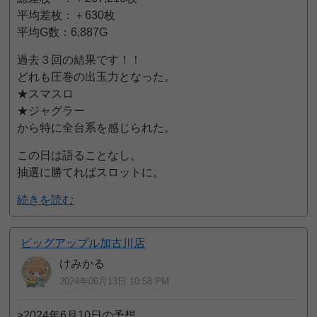
平均差枚：＋630枚
平均G数：6,887G
過去３回の結果です！！
どれも圧巻の出玉力となった。
★スマスロ
★ジャグラー
から特に全台系を感じられた。
この日は語ることなし。
抽選に勝てればスロットに。
続きを読む
ビッグアップル加古川店
けみかる
2024年06月13日 10:58 PM
>2024年6月10日の予想