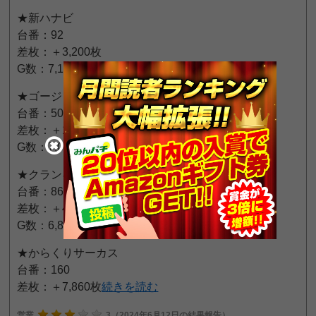
★新ハナビ
台番：92
差枚：＋3,200枚
G数：7,170G
★ゴージャグ
台番：50
差枚：＋1,830枚
G数：7,050G
★クランキークレスト
台番：86
差枚：＋4,200枚
G数：6,840G
★からくりサーカス
台番：160
差枚：＋7,860枚
続きを読む
営業
3
（2024年6月12日の結果報告）