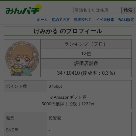
ホーム
初めての方
読者ﾗﾝｷﾝｸﾞ
イベ日検索
ｻﾑﾈｲﾙ設定
けみかる のプロフィール
ランキング（プロ）
12位
評価店舗数
34 / 10410 (達成率：0.3％)
ポイント数
8768pt
※Amazonギフト券
5000円獲得まで残り1232pt
職業
投資家
SNS等
-