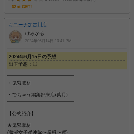
62pt GET!
キコーナ加古川店
けみかる
2024年06月14日 10:41 PM
2024年6月15日の予想
出玉予想：◎
━━━━━━━━━━━━━━
・鬼紫取材
・でちゃう編集部来店(葉月)
━━━━━━━━━━━━━━
【公約紹介】
★鬼紫取材
(鬼滅女子愚連隊〜超極〜紫)