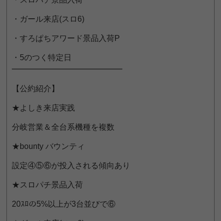
・ガール来店(スロ6)
・すろぱちアワード景品入荷P
・5のつく特定日
━━━━━━━━━━━━━━
【公約紹介】
★よしき来店実践
分岐営業＆全台系機種を複数
★bounty バウンティ
設定④⑤⑥が投入される傾向あり
★スロパチ景品入荷
20ｽﾛの5%以上が3台並びで⑥