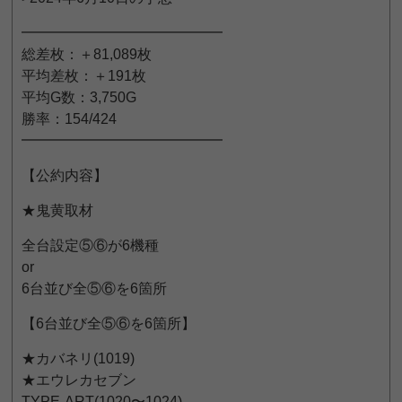
━━━━━━━━━━━━━━
総差枚：＋81,089枚
平均差枚：＋191枚
平均G数：3,750G
勝率：154/424
━━━━━━━━━━━━━━
【公約内容】
★鬼黄取材
全台設定⑤⑥が6機種
or
6台並び全⑤⑥を6箇所
【6台並び全⑤⑥を6箇所】
★カバネリ(1019)
★エウレカセブン
TYPE-ART(1020〜1024)