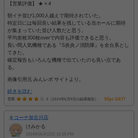
【営業評価】 ★ × 4
朝イチ並び1,000人越えで期待されていた。
特定日には毎回良い結果を残している当ホールに期待
が集まっていた並び人数だと思う。
平均差枚300枚overで内容も評価できると思う。
長い間人気機種である『S炎炎ノ消防隊』を全台系とし
てきた。
確定報告もいろんな機種で出ていたのも良い点であ
る。
画像引用元 みんレポ サイトより。
続きを読む
55pt GET!
営業
4
（2024年6月9日の結果報告）
キコーナ加古川店
けみかる
2024年06月12日 10:18 PM