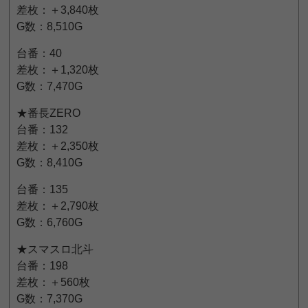
差枚：＋3,840枚
G数：8,510G
台番：40
差枚：＋1,320枚
G数：7,470G
★番長ZERO
台番：132
差枚：＋2,350枚
G数：8,410G
台番：135
差枚：＋2,790枚
G数：6,760G
★スマスロ北斗
台番：198
差枚：＋560枚
G数：7,370G