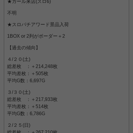
★ガール来店(スロ6)
不明
★スロパチアワード景品入荷
1BOX or 2列がボーダー＋2
【過去の傾向】
４/２０(土)
総差枚 ：＋214,248枚
平均差枚：＋505枚
平均G数：6,697G
３/３０(土)
総差枚 ：＋217,933枚
平均差枚：＋514枚
平均G数：6,786G
２/２５(日)
総差枚 ：＋267,210枚