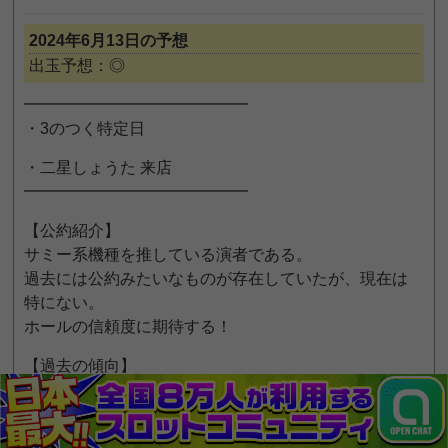
2024年6月13日の予想
出玉予想：◎
━━━━━━━━━━━━━━
・3のつく特定日
・二星しょうた 来店
━━━━━━━━━━━━━━
【公約紹介】
サミー系機種を推している演者である。
過去には公約みたいなものが存在していたが、現在は
特にない。
ホールの信頼度に期待する！
【過去の傾向】
当ホールは特定日にプラス差枚になる傾向あり。
機種単位で全台系の可能性あり。