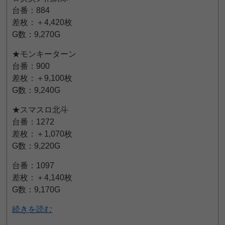
台番：884
差枚：＋4,420枚
G数：9,270G
★モンキーターン
台番：900
差枚：＋9,100枚
G数：9,240G
★スマスロ北斗
台番：1272
差枚：＋1,070枚
G数：9,220G
台番：1097
差枚：＋4,140枚
G数：9,170G
続きを読む