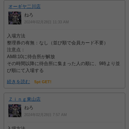
オーギヤ二川店
ねろ
2024年02月28日 11:33 AM
入場方法
整理券の有無：なし（並び順で会員カード不要）
注意点：
AM8:10に待合所が解放
その時間以降に待合所に集まった人の順に、9時より並
び順にて入場する
続きを読む
5pt GET!
Ｚｉｎｇ東山店
ねろ
2024年02月28日 7:57 AM
入場方法