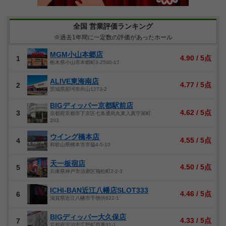
全国 営業評価ランキング
※過去1年間に一定数の評価があったホール
MGM小山本郷店
4.90 / 5点
1
栃木県小山市本郷町3-2590-17
ALIVE東海南店
4.77 / 5点
2
茨城県那珂市向山1273-2
BIGディッパー京都駅前店
4.62 / 5点
3
京都府京都市下京区七条通烏丸東入真苧屋町
203
ウイング橋本店
4.55 / 5点
4
和歌山県橋本市市脇4-5-10
天一板宿店
4.50 / 5点
5
兵庫県神戸市須磨区飛松町2-2-3
ICHI-BAN近江八幡店SLOT333
4.46 / 5点
6
滋賀県近江八幡市千僧供622-1
BIGディッパー大久保店
4.33 / 5点
7
京都府宇治市広野町西裏91-1