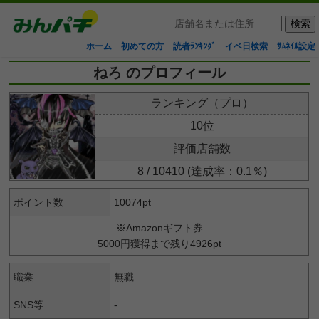
ホーム
初めての方
読者ﾗﾝｷﾝｸﾞ
イベ日検索
ｻﾑﾈｲﾙ設定
ねろ のプロフィール
ランキング（プロ）
10位
評価店舗数
8 / 10410 (達成率：0.1％)
ポイント数
10074pt
※Amazonギフト券
5000円獲得まで残り4926pt
職業
無職
SNS等
-