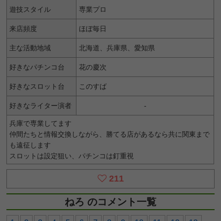
遊技スタイル
専業プロ
来店頻度
ほぼ毎日
主な活動地域
北海道、兵庫県、愛知県
好きなパチンコ台
花の慶次
好きなスロット台
このすば
好きなライター演者
-
兵庫で専業してます
仲間たちと情報交換しながら、勝てる店があるなら共に関東まで
も遠征します
スロットは設定狙い、パチンコは釘重視
211
ねろ のコメント一覧