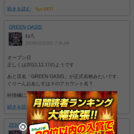
続きを読む
5pt GET!
GREEN OASIS
ねろ
2024年02月28日 7:26 AM
オープン日
正しくは2012.12.17のようです
あと店名「GREEN OASIS」が正式名称みたいです。
ぐりーんおあしすはＸのアカウント名？
特徴欄にある「休業中」も撤回でお願いします
続きを読む
15pt GET!
ZENT梅坪店
ねろ