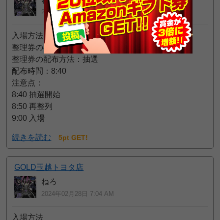
2024年02月28日 7:11 AM
入場方法
整理券の有無：あり（会員カード不要）
整理券の配布方法：抽選
配布時間：8:40
注意点：
8:40 抽選開始
8:50 再整列
9:00 入場
続きを読む
5pt GET!
GOLD玉越トヨタ店
ねろ
2024年02月28日 7:04 AM
入場方法