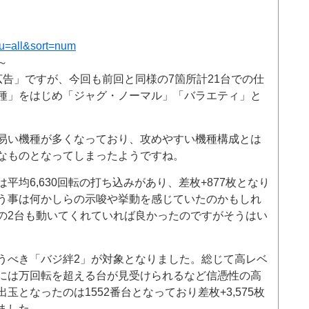
hu=all&sort=num
～
広告」ですが、今回も前回と同様の7箇所計21台での仕
種」をはじめ「ジャグ・ノーマル」「バラエティ」と
易い機種が多くなっており、攻めやすい機種構成とは
なものとなってしまったようですね。
平均6,630回転の打ち込みがあり、差枚+877枚となり
う事は何かしらの示唆や挙動を感じていたのかもしれ
の2台も動いてくれていれば良かったのですがそうはい
うべき「バジ絆2」が対象となりました。総じて高レベ
には万回転を超える台が見受けられるなど信憑性の高
となったのは1552番台となっており差枚+3,575枚
ました。