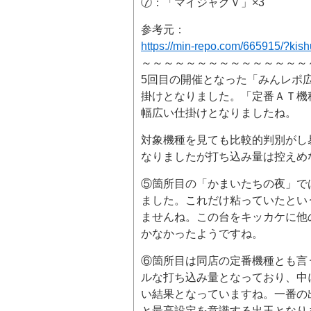
⑦：「マイジャグＶ」×3
参考元：
https://min-repo.com/665915/?kis
～～～～～～～～～～～～～～～
5回目の開催となった「みんレポ
掛けとなりました。「定番ＡＴ機
幅広い仕掛けとなりましたね。
対象機種を見ても比較的判別がし
なりましたが打ち込み量は控えめ
⑤箇所目の「かまいたちの夜」では
ました。これだけ粘っていたとい
ませんね。この台をキッカケに他
かなかったようですね。
⑥箇所目は同店の定番機種とも言
ルな打ち込み量となっており、中
い結果となっていますね。一番の出玉
と最高設定を意識する出玉となり