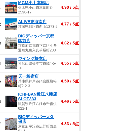
MGM小山本郷店
4.90 / 5点
1
栃木県小山市本郷町3-
2590-17
ALIVE東海南店
4.77 / 5点
2
茨城県那珂市向山1273-2
BIGディッパー京都
駅前店
4.62 / 5点
3
京都府京都市下京区七条
通烏丸東入真苧屋町203
ウイング橋本店
4.55 / 5点
4
和歌山県橋本市市脇4-5-
10
天一板宿店
4.50 / 5点
5
兵庫県神戸市須磨区飛松
町2-2-3
ICHI-BAN近江八幡店
SLOT333
4.46 / 5点
6
滋賀県近江八幡市千僧供
622-1
BIGディッパー大久
保店
4.33 / 5点
7
京都府宇治市広野町西裏