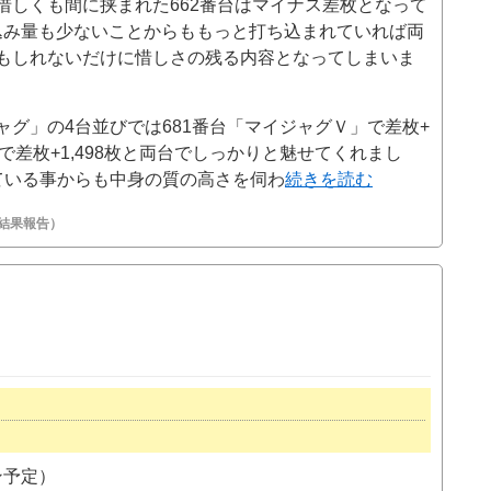
惜しくも間に挟まれた662番台はマイナス差枚となって
ち込み量も少ないことからももっと打ち込まれていれば両
もしれないだけに惜しさの残る内容となってしまいま
グ」の4台並びでは681番台「マイジャグＶ」で差枚+
」で差枚+1,498枚と両台でしっかりと魅せてくれまし
ている事からも中身の質の高さを伺わ
続きを読む
の結果報告）
ン予定）