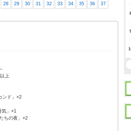
28
29
30
31
32
33
34
35
36
37
1
～
％以上
カンド」×2
気」×1
たちの夜」×2