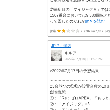
⑦箇所目の「マイジャグＶ」では
1567番台においては9,380回転
って回したのがわか
続きを読む
営業
2
（2022年7月17日
JP-7古河店
キルア
2022年07月18日 11:57 PM
>2022年7月17日の予想結果
～～～～～～～～～～～～～～～
□3台並びの⑤⑥が設置台数の10
(計9箇所)
①：「Re：ゼロAPEX」「もっと
②：「アイジャグ」×3
③：「モンキー4」×3