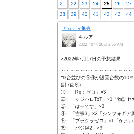
21
22
23
24
25
26
27
38
39
40
41
42
43
44
アムディ亀有
キルア
2022年07月20日 2:56 AM
>2022年7月17日の予想結果
～～～～～～～～～～～～～～～
□3台並びの⑤⑥が設置台数の10
(計7箇所)
①：「Re：ゼロ」×3
②：「マジハロToT」×1「物語セ
③：「はーです」×3
④：「吉宗3」×2「シンフォギア勇
⑤：「ブラクラゼロ」×1「かまい
⑥：「バジ絆2」×3