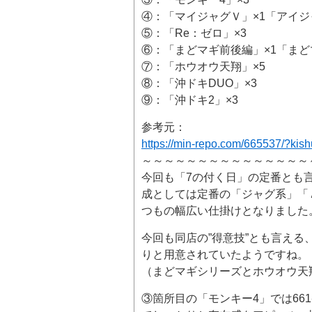
④：「マイジャグＶ」×1「アイジ
⑤：「Re：ゼロ」×3
⑥：「まどマギ前後編」×1「まど
⑦：「ホウオウ天翔」×5
⑧：「沖ドキDUO」×3
⑨：「沖ドキ2」×3
参考元：
https://min-repo.com/665537/?kis
～～～～～～～～～～～～～～～
今回も「7の付く日」の定番とも
成としては定番の「ジャグ系」「
つもの幅広い仕掛けとなりました
今回も同店の”得意技”とも言える
りと用意されていたようですね。
（まどマギシリーズとホウオウ天
③箇所目の「モンキー4」では661番