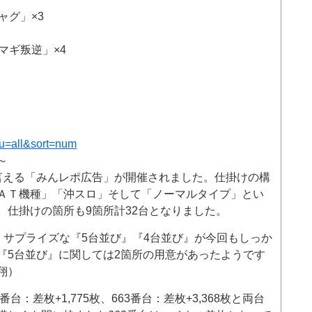
ャグ」×3
マギ叛逆」×4
hu=all&sort=num
～
言える「みんレポ広告」が開催されました。仕掛けの構
ＡＴ機種」「沖スロ」そして「ノーマルタイプ」とい
。仕掛けの箇所も9箇所計32台となりました。
、サプライズな『5台並び』『4台並び』が今回もしっか
『5台並び』に関しては2箇所の用意があったようです
翔）
台：差枚+1,775枚、663番台：差枚+3,368枚と両台