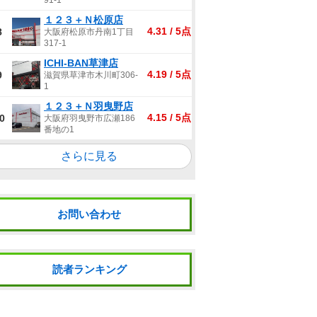
91-1
１２３＋Ｎ松原店
4.31 / 5点
8
大阪府松原市丹南1丁目
317-1
ICHI-BAN草津店
4.19 / 5点
9
滋賀県草津市木川町306-
1
１２３＋Ｎ羽曳野店
4.15 / 5点
0
大阪府羽曳野市広瀬186
番地の1
さらに見る
お問い合わせ
読者ランキング