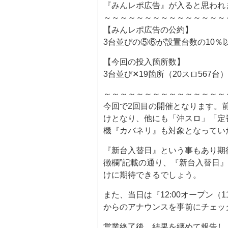
『みんレポ広告』が入ると思われ
～～～～～～～～～～～～～～～
【みんレポ広告の公約】
3台並びの⑤⑥が設置台数の10％
【今回の投入箇所数】
3台並び✕19箇所（20スロ567台）
～～～～～～～～～～～～～～～
今回で2回目の開催となります。
けとなり、他にも「沖スロ」「定
機『カバネリ』も対象となってい
『新台入替日』という事もあり期
徴欄”記載の通り、『新台入替日』
けに期待できるでしょう。
また、当日は『12:00オープン（
からのアナウンスを事前にチェッ
営業終了後、結果を纏めて報告し