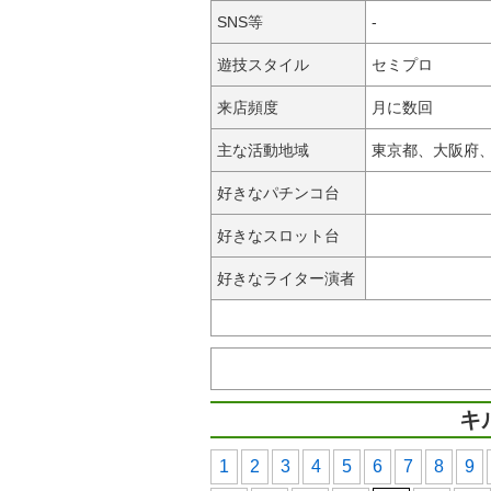
SNS等
-
遊技スタイル
セミプロ
来店頻度
月に数回
主な活動地域
東京都、大阪府
好きなパチンコ台
好きなスロット台
好きなライター演者
キ
1
2
3
4
5
6
7
8
9