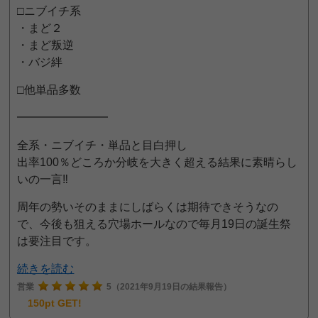
□ニブイチ系
・まど２
・まど叛逆
・バジ絆
□他単品多数
━━━━━━━━
全系・ニブイチ・単品と目白押し
出率100％どころか分岐を大きく超える結果に素晴らし
いの一言‼︎
周年の勢いそのままにしばらくは期待できそうなの
で、今後も狙える穴場ホールなので毎月19日の誕生祭
は要注目です。
続きを読む
営業
5
（2021年9月19日の結果報告）
150pt GET!