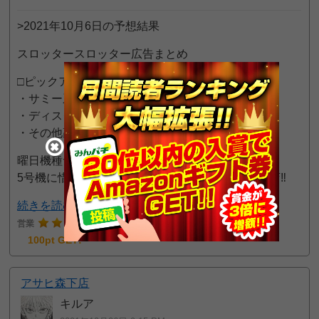
>2021年10月6日の予想結果
スロッタースロッター広告まとめ
□ピックアップ
・サミー系
・ディスクアップ&バイオ
・その他高ベース抜粋
曜日機種サミー系が特に良さげ。
5号機に惜しみなく投入してくるあたりが流石1号店‼︎
続きを読む
営業
3
（2021年10月6日の結果報告）
100pt GET!
アサヒ森下店
キルア