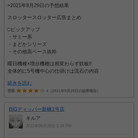
>2021年9月29日の予想結果
スロッタースロッター広告まとめ
□ピックアップ
・サミー系
・まどかシリーズ
・その他高ベース抜粋
曜日機種×増台機種は相変わらず鉄板‼︎
全体的に5号機中心の仕掛けは流石の内容
続きを読む
営業
4
（2021年9月29日の結果報告）
BIGディッパー新橋1号店
キルア
2021年09月28日 3:18 PM