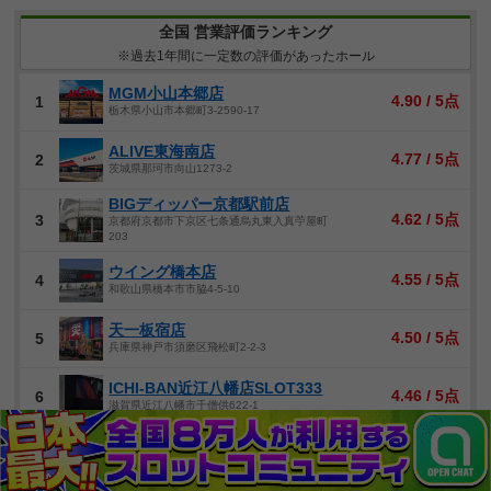
全国 営業評価ランキング
※過去1年間に一定数の評価があったホール
MGM小山本郷店
4.90 / 5点
1
栃木県小山市本郷町3-2590-17
ALIVE東海南店
4.77 / 5点
2
茨城県那珂市向山1273-2
BIGディッパー京都駅前店
4.62 / 5点
3
京都府京都市下京区七条通烏丸東入真苧屋町
203
ウイング橋本店
4.55 / 5点
4
和歌山県橋本市市脇4-5-10
天一板宿店
4.50 / 5点
5
兵庫県神戸市須磨区飛松町2-2-3
ICHI-BAN近江八幡店SLOT333
4.46 / 5点
6
滋賀県近江八幡市千僧供622-1
BIGディッパー大久保店
4.33 / 5点
7
京都府宇治市広野町西裏91-1