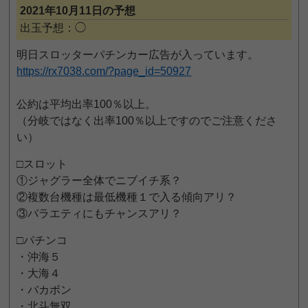
2021年10月11日の予想
出玉予想：◯
明日スロッターパチンカー広告が入っています。
https://rx7038.com/?page_id=50927
公約は平均出率100％以上。
（分岐ではなく出率100％以上ですのでご注意くださ
い）
□スロット
①ジャグラー全体でニブイチ系？
②複数台機種は最低機種１で入る傾向アリ？
③バラエティにもチャンスアリ？
□パチンコ
・沖海５
・大海４
・バカボン
・北斗無双