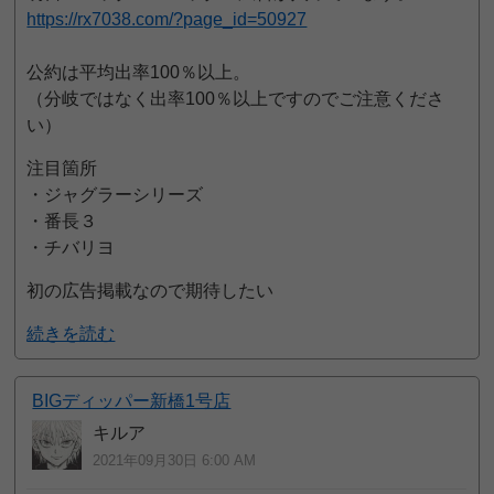
https://rx7038.com/?page_id=50927
公約は平均出率100％以上。
（分岐ではなく出率100％以上ですのでご注意くださ
い）
注目箇所
・ジャグラーシリーズ
・番長３
・チバリヨ
初の広告掲載なので期待したい
続きを読む
BIGディッパー新橋1号店
キルア
2021年09月30日 6:00 AM