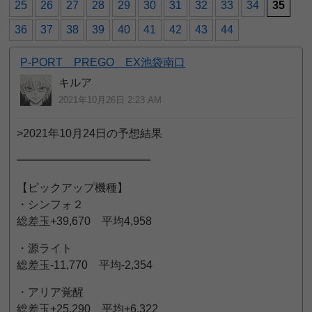
25
26
27
28
29
30
31
32
33
34
35
36
37
38
39
40
41
42
43
44
P-PORT PREGO EX池袋南口
キルア
2021年10月26日 2:23 AM
>2021年10月24日の予想結果
━━━━━━━━━━━━
【ピックアップ機種】
・シンフォ２
総差玉+39,670 平均4,958
・源ライト
総差玉-11,770 平均-2,354
・アリア覚醒
総差玉+25,290 平均+6,322