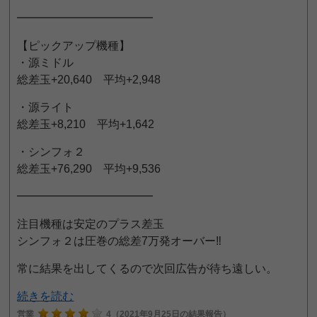
━━━━━━━━━━━━
【ピックアップ機種】
・源ミドル
総差玉+20,640 平均+2,948
・源ライト
総差玉+8,210 平均+1,642
・シンフォ２
総差玉+76,290 平均+9,536
━━━━━━━━━━━━
注目機種は安定のプラス差玉
シンフォ２は圧巻の総差7万発オーバー‼︎
常に結果を出してくるので次回広告が待ち遠しい。
続きを読む
営業
4
（2021年9月25日の結果報告）