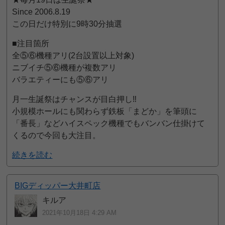
Since 2006.8.19
この日だけ特別に9時30分抽選
■注目箇所
全⑤⑥機種アリ(2台設置以上対象)
ニブイチ⑤⑥機種が複数アリ
バラエティーにも⑤⑥アリ
月一生誕祭はチャンスが目白押し‼︎
小規模ホールにも関わらず鉄板「まどか」を筆頭に
「番長」などハイスペック機種でもバンバン仕掛けて
くるので今回も大注目。
続きを読む
BIGディッパー大井町店
キルア
2021年10月18日 4:29 AM