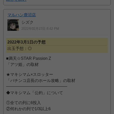
マルハン鹿沼店
シズク
2022年02月27日 8:42 PM
2022年3月1日の予想
出玉予想：◎
■満天☆STAR Passion Z
「アツ姫」の取材
★マキシマム×スロッター
「パチンコ店長のホール攻略」の取材
━━━━━━━━━━━━━━━
◆マキシマム「公約」について
①全ての列に6投入
②何れかの列で1/3以上6