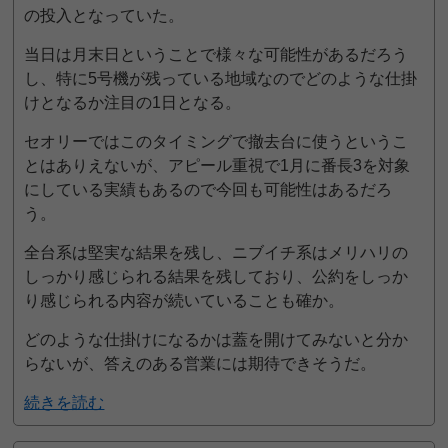
の投入となっていた。
当日は月末日ということで様々な可能性があるだろう
し、特に5号機が残っている地域なのでどのような仕掛
けとなるか注目の1日となる。
セオリーではこのタイミングで撤去台に使うというこ
とはありえないが、アピール重視で1月に番長3を対象
にしている実績もあるので今回も可能性はあるだろ
う。
全台系は堅実な結果を残し、ニブイチ系はメリハリの
しっかり感じられる結果を残しており、公約をしっか
り感じられる内容が続いていることも確か。
どのような仕掛けになるかは蓋を開けてみないと分か
らないが、答えのある営業には期待できそうだ。
続きを読む