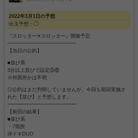
2022年3月1日の予想
出玉予想：◯
『スロッター✕スロッター』開催予定
━━━━━━━━━━━━━━
【当日の公約】
■並び系
3台以上並びで設定⑤⑥
※何箇所かは不明
◎公約はまだ判明していませんが、今回も前回実施さ
れた【並び】と予想します。
━━━━━━━━━━━━━━
【前回の結果】
■並び系
・7箇所
沖ドキDUO