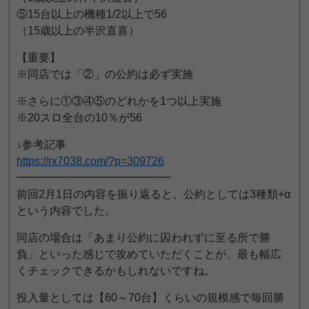
⑤15台以上の機種1/2以上で56
（15歳以上の半沢直喜）
【重要】
※同店では「②」の公約は必ず実施
※さらに①③④⑤のどれかを1つ以上実施
※20スロ全台の10％が56
↓参考記事
https://rx7038.com/?p=309726
━━━━━━━━━━━━━━
前回2月1日の内容を振り返ると、公約としては3種類+α
という内容でした。
同店の場合は「あまり公約に囚われずに至る所で勝
負」といった感じで攻めていただくことが、最も幅広
くチェックできるかもしれないですね。
投入量としては【60～70台】くらいの規模感で毎回勝