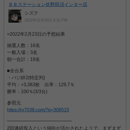
ＢＢステーション佐野田沼インター店
シズク
2022年02月26日 8:31 PM
>2022年2月23日の予想結果
抽選人数：16名
一般入場：3名
朝一合計：19名
■全台系
・バジ絆2(特定列)
平均：+3,383枚 出率：129.7％
勝率：100％(3/3台)
参照元
https://rx7038.com/?p=308515
━━━━━━━━━━━━━━
2回連続投入という傾向が活かされたようで、まずまず