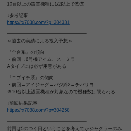
10台以上の設置機種に1/2以上で⑤⑥
↓参考記事
https://rx7038.com/?p=304331
━━━━━━━━━━━━━━━━━
≪過去の実績による投入予想≫
『全台系』の傾向
・前回→6号機アイム、スーミラ
Aタイプには必ず用意がある
『ニブイチ系』の傾向
・前回→アイジャグ→バジ絆2→チバリヨ
※10台以上設置機種が対象なので機種数は限られる
↓前回結果記事
https://rx7038.com/?p=304258
━━━━━━━━━━━━━━━━━
前回は5のつく日ということを考えてかジャグラーのみ