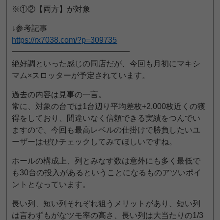
※①②【両方】が対象
↓参考記事
https://rx7038.com/?p=309735
━━━━━━━━━━━━━━━
絶好調といった感じの同店だが、今回も月初にマキシ
マム×スロッターが予定されています。
過去の内容は見事の一言。
常に、対象の台では1台辺り平均差枚+2,000枚近くの獲
得をしており、間違いなく信頼できる実績をつんでい
ますので、今回も最高レベルの仕掛けで勝負したいユ
ーザーはぜひチェックしてみてほしいですね。
ホールの構成上、列とみなす数は意外にも多く最低で
も30台の投入があるということになるものアツいポイ
ントとなっています。
長い列、短い列それぞれ狙うメリットがあり、短い列
は言わずもがなツモ率の高さ、長い列は大当たりの1/3