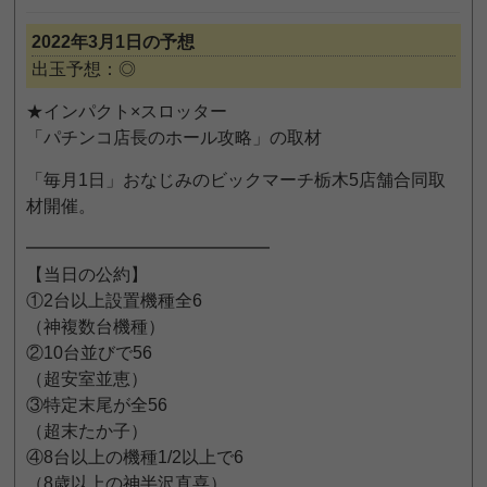
2022年3月1日の予想
出玉予想：◎
★インパクト×スロッター
「パチンコ店長のホール攻略」の取材
「毎月1日」おなじみのビックマーチ栃木5店舗合同取
材開催。
━━━━━━━━━━━━━━
【当日の公約】
①2台以上設置機種全6
（神複数台機種）
②10台並びで56
（超安室並恵）
③特定末尾が全56
（超末たか子）
④8台以上の機種1/2以上で6
（8歳以上の神半沢直喜）