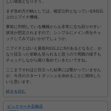
しい環境となりそう。
まず攻め方の軸としては、確定公約となっている8台以
上のニブイチ機種。
事前に判明している機種からも非常に立ち回りやすい
状況が想定されますので、シンプルにメイン所をチェ
ックしてみてはいかがでしょうか。
ニブイチとはいえ最低4台以上に6があるとなると、か
なり目立った挙動も見られると思うので周囲の様子も
チェックしながら掘り進めていきたいですね。
ここまでそれほど目立った結果には繋がっていません
が、今月のスタートダッシュを決めることに期待した
いと思います。
続きを読む
ビックマーチ石橋店