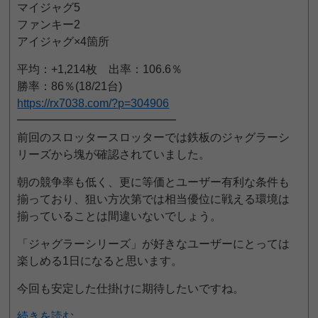
マイジャグ5
ファンキー2
アイジャグ×4箇所
平均：+1,214枚 出率：106.6％
勝率：86％(18/21台)
https://rx7038.com/?p=304906
━━━━━━━━━━━━━━
前回のスロッタースロッターでは鉄板のジャグラーシ
リーズから塊が確認されていました。
朝の競争率も低く、更に等価とユーザー有利な条件も
揃っており、狙い方次第では相当優位に戦える環境は
揃っていることは間違いないでしょう。
「ジャグラーシリーズ」が好きなユーザーにとっては
楽しめる1日になると思います。
今回も安定した仕掛けに期待したいですね。
続きを読む