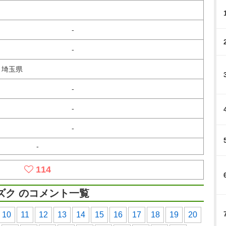
-
-
、埼玉県
-
-
-
-
114
ズク のコメント一覧
10
11
12
13
14
15
16
17
18
19
20