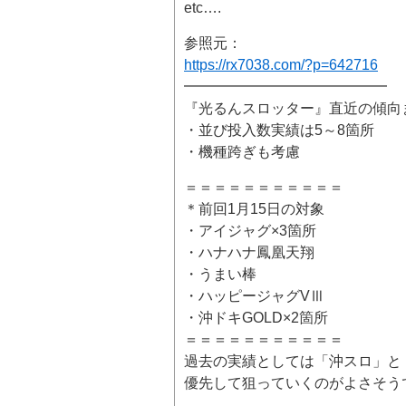
etc….
参照元：
https://rx7038.com/?p=642716
━━━━━━━━━━━━━━
『光るんスロッター』直近の傾向
・並び投入数実績は5～8箇所
・機種跨ぎも考慮
＝＝＝＝＝＝＝＝＝＝＝
＊前回1月15日の対象
・アイジャグ×3箇所
・ハナハナ鳳凰天翔
・うまい棒
・ハッピージャグVⅢ
・沖ドキGOLD×2箇所
＝＝＝＝＝＝＝＝＝＝＝
過去の実績としては「沖スロ」と
優先して狙っていくのがよさそう