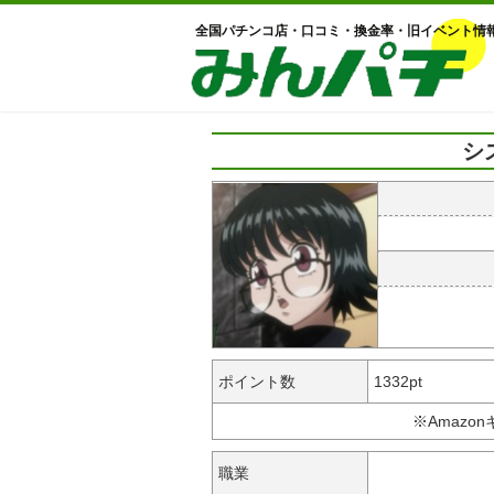
全国パチンコ店・口コミ・換金率・旧イベント情
シ
ポイント数
1332pt
※Amazo
職業