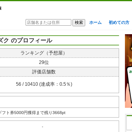
報
ホーム
初めての方
ズク のプロフィール
ランキング（予想屋）
29位
評価店舗数
56 / 10410 (達成率：0.5％)
nギフト券
5000円獲得まで残り3668pt
-