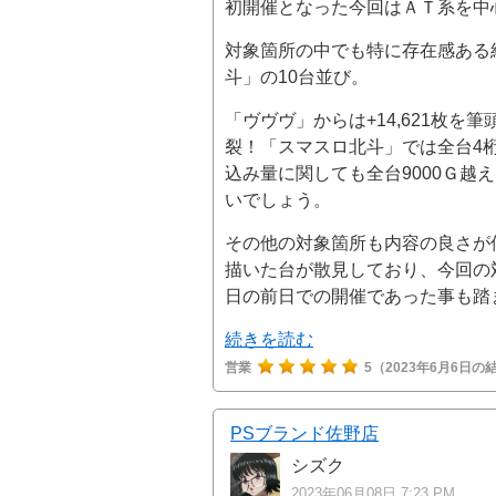
初開催となった今回はＡＴ系を中
対象箇所の中でも特に存在感ある
斗」の10台並び。
「ヴヴヴ」からは+14,621枚を筆頭
裂！「スマスロ北斗」では全台4
込み量に関しても全台9000Ｇ
いでしょう。
その他の対象箇所も内容の良さが
描いた台が散見しており、今回の対
日の前日での開催であった事も踏
続きを読む
営業
5
（2023年6月6日の
PSブランド佐野店
シズク
2023年06月08日 7:23 PM