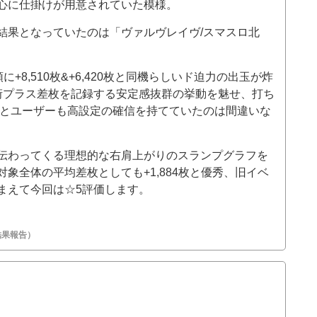
心に仕掛けが用意されていた模様。
結果となっていたのは「ヴァルヴレイヴ/スマスロ北
に+8,510枚&+6,420枚と同機らしいド迫力の出玉が炸
桁プラス差枚を記録する安定感抜群の挙動を魅せ、打ち
越えとユーザーも高設定の確信を持てていたのは間違いな
伝わってくる理想的な右肩上がりのスランプグラフを
象全体の平均差枚としても+1,884枚と優秀、旧イベ
まえて今回は☆5評価します。
結果報告）