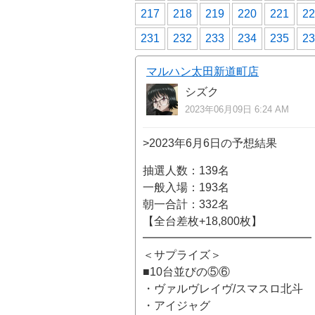
217
218
219
220
221
22
231
232
233
234
235
23
マルハン太田新道町店
シズク
2023年06月09日 6:24 AM
>2023年6月6日の予想結果
抽選人数：139名
一般入場：193名
朝一合計：332名
【全台差枚+18,800枚】
━━━━━━━━━━━━━━━
＜サプライズ＞
■10台並びの⑤⑥
・ヴァルヴレイヴ/スマスロ北斗
・アイジャグ