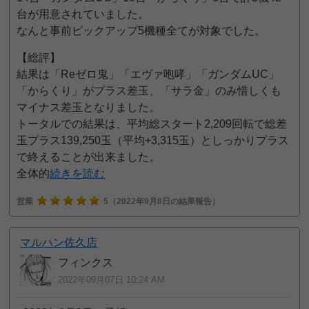
台が用意されていました。
なんと事前ピックアップ5機種全てが対象でした。
【総評】
結果は「Reゼロ鬼」「エヴァ咆哮」「ガンダムUC」
「からくり」がプラス差玉、「サラ金」のみ惜しくも
マイナス差玉となりました。
トータルでの結果は、平均総スタート2,209回転で総差
玉プラス139,250玉（平均+3,315玉）としっかりプラス
で終えることが出来ました。
全体的
続きを読む
営業
5
（2022年9月8日の結果報告）
マルハン佐久店
フィンクス
2022年09月07日 10:24 AM