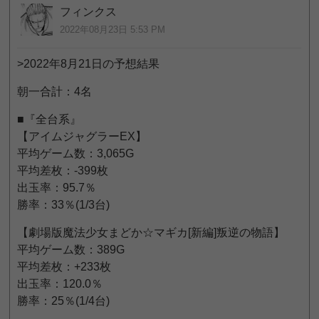
フィンクス
2022年08月23日 5:53 PM
>2022年8月21日の予想結果
朝一合計：4名
■『全台系』
【アイムジャグラーEX】
平均ゲーム数：3,065G
平均差枚：-399枚
出玉率：95.7％
勝率：33％(1/3台)
【劇場版魔法少女まどか☆マギカ[新編]叛逆の物語】
平均ゲーム数：389G
平均差枚：+233枚
出玉率：120.0％
勝率：25％(1/4台)