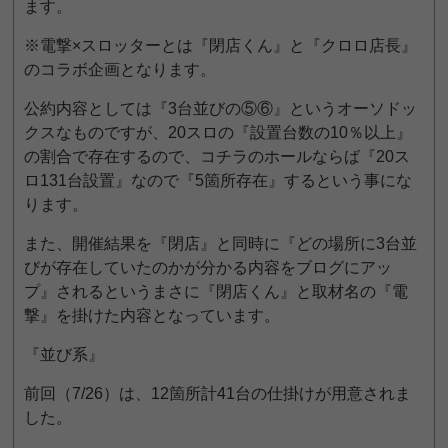
ます。
※電撃×スロッターとは『閉店くん』と『クロロ店長』
のコラボ企画となります。
公約内容としては『3台並びの⑤⑥』というオーソドッ
クスなものですが、20スロの『設置台数の10％以上』
の割合で存在するので、コチラのホールならば『20ス
ロ131台設置』なので『5箇所存在』するという事にな
ります。
また、開催結果を『閉店』と同時に『どの場所に3台並
びが存在していたのかが分かる内容をブログにアッ
プ』されるというまさに『閉店くん』と取材名の『電
撃』を掛けた内容となっています。
『並び系』
前回（7/26）は、12箇所計41台の仕掛けが用意されま
した。