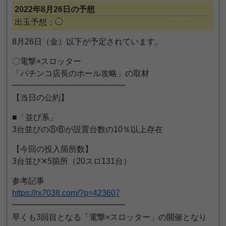
2022年8月26日の予想
出玉予想：◯
8月26日（金）以下が予定されています。
〇電撃×スロッター
「パチンコ店長のホール攻略」の取材
━━━━━━━━━━━━━━
【当日の公約】
■「並び系」
3台並びの⑤⑥が設置台数の10％以上存在
【今回の投入箇所数】
3台並び✕5箇所（20スロ131台）
参考記事
https://rx7038.com/?p=423607
━━━━━━━━━━━━━━
早くも3回目となる「電撃×スロッター」の開催となり