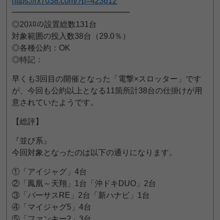
https://rx7038.com/?p=423612
━━━━━━━━━━━━━━━
◎20ｽﾛの設置総数131台
対象範囲の投入数38台（29.0％）
◎各種公約：OK
◎特記：
早くも3回目の開催となった「電撃×スロッター」です
が、今回も公約以上となる11箇所計38台の仕掛けが用
意されていたようです。
【総評】
『並び系』
今回対象となったのは以下の通りになります。
①「アイジャグ」4台
②「鳳凰～天翔」1台「沖ドキDUO」2台
③「バーサスRE」2台「新ハナビ」1台
④「マイジャグ5」4台
⑤「ファンキー2」3台