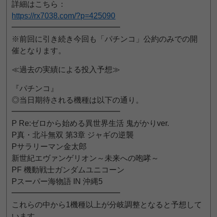
詳細はこちら：
https://rx7038.com/?p=425090
━━━━━━━━━━━━━━
※前回に引き続き今回も「パチンコ」公約のみでの開
催となります。
≪過去の実績による投入予想≫
『パチンコ』
◎当日期待される機種は以下の通り。
━━━━━━━━━━━━━━
P Re:ゼロから始める異世界生活 鬼がかりver.
P真・北斗無双 第3章 ジャギの逆襲
Pサラリーマン金太郎
新世紀エヴァンゲリオン～未来への咆哮～
PF 機動戦士ガンダムユニコーン
Pスーパー海物語 IN 沖縄5
━━━━━━━━━━━━━━
これらの中から1機種以上が分岐調整となると予想して
います。