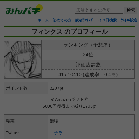
ホーム
初めての方
読者ﾗﾝｷﾝｸﾞ
イベ日検索
ｻﾑﾈｲﾙ設定
フィンクス のプロフィール
ランキング（予想屋）
24位
評価店舗数
41 / 10410 (達成率：0.4％)
ポイント数
3207pt
※Amazonギフト券
5000円獲得まで残り1793pt
職業
無職
Twitter
コチラ