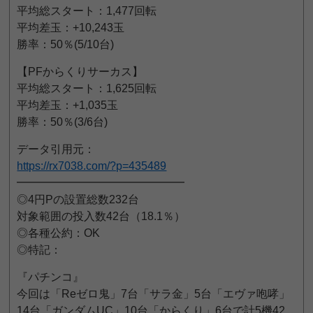
平均総スタート：1,477回転
平均差玉：+10,243玉
勝率：50％(5/10台)
【PFからくりサーカス】
平均総スタート：1,625回転
平均差玉：+1,035玉
勝率：50％(3/6台)
データ引用元：
https://rx7038.com/?p=435489
━━━━━━━━━━━━━━━
◎4円Pの設置総数232台
対象範囲の投入数42台（18.1％）
◎各種公約：OK
◎特記：
『パチンコ』
今回は「Reゼロ鬼」7台「サラ金」5台「エヴァ咆哮」
14台「ガンダムUC」10台「からくり」6台で計5機42