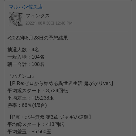
マルハン佐久店
フィンクス
2022年08月30日 12:48 PM
>2022年8月28日の予想結果
抽選人数：4名
一般入場：104名
朝一合計：108名
『パチンコ』
【P Re:ゼロから始める異世界生活 鬼がかりver.】
平均総スタート：3,724回転
平均差玉：+15,238玉
勝率：66％(4/6台)
【P真・北斗無双 第3章 ジャギの逆襲】
平均総スタート：413回転
平均差玉：+5,560玉