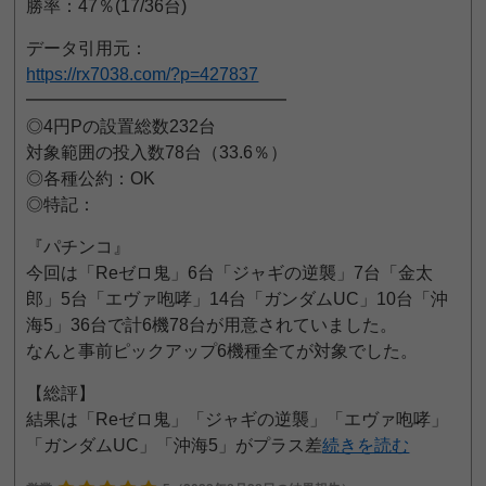
勝率：47％(17/36台)
データ引用元：
https://rx7038.com/?p=427837
━━━━━━━━━━━━━━━
◎4円Pの設置総数232台
対象範囲の投入数78台（33.6％）
◎各種公約：OK
◎特記：
『パチンコ』
今回は「Reゼロ鬼」6台「ジャギの逆襲」7台「金太
郎」5台「エヴァ咆哮」14台「ガンダムUC」10台「沖
海5」36台で計6機78台が用意されていました。
なんと事前ピックアップ6機種全てが対象でした。
【総評】
結果は「Reゼロ鬼」「ジャギの逆襲」「エヴァ咆哮」
「ガンダムUC」「沖海5」がプラス差
続きを読む