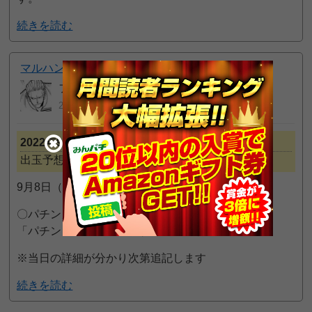
続きを読む
マルハン佐久店
フィンクス
2022年09月06日 8:01 PM
2022年9月8日の予想
出玉予想：◯
9月8日（木）以下が予定されています。
〇パチンカー×パチンカー
「パチンコ店長のホール攻略」の取材
※当日の詳細が分かり次第追記します
続きを読む