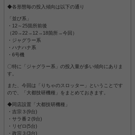
◆各形態毎の投入傾向は以下の通り
「並び系」
・12～25箇所前後
（20→22→12→18箇所→今回）
・ジャグラー系
・ハナハナ系
・6号機
〇特に「ジャグラー系」の投入量が多い傾向にありま
す。
また、今回は「りちゃのスロッター」ということです
ので、「大都技研機種」をまとめておきます。
◆同店設置「大都技研機種」
・吉宗３(9台)
・サラ番２(9台)
・リゼロ(5台)
・政宗３(3台)