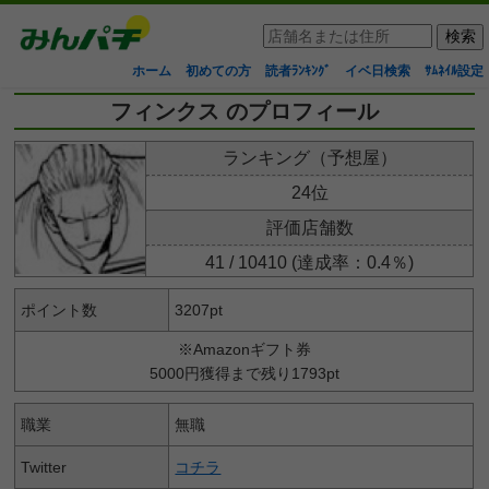
ホーム
初めての方
読者ﾗﾝｷﾝｸﾞ
イベ日検索
ｻﾑﾈｲﾙ設定
フィンクス のプロフィール
ランキング（予想屋）
24位
評価店舗数
41 / 10410 (達成率：0.4％)
ポイント数
3207pt
※Amazonギフト券
5000円獲得まで残り1793pt
職業
無職
Twitter
コチラ