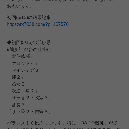
おもいます。
初回(5/15)の結果記事
https://rx7038.com/?p=167576
━━━━━━━━━━━━━━━
◆初回(5/15)の並び系
9箇所計27台の仕掛け
「北斗修羅」
「ケロット４」
「マイジャグ３」
「絆２」
「乙女３」
「叛逆・祭２」
「サラ番２・政宗３」
「番長３」
「サラ番２・吉宗３」
バランスよく投入しつつも、特に「DAITO機種」が多