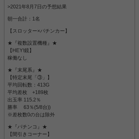
>2021年8月7日の予想結果
朝一合計：1名
【スロッター×パチンカー】
★『複数設置機種』★
【HEY!鏡】
稼働なし
★『末尾系』★
【特定末尾「③」】
平均回転数：413G
平均差枚 +189枚
出玉率 115.2％
勝率 63％(5/8台))
※差枚数0の台は除外
★『パチンコ』★
【間引きコーナー】