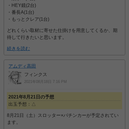
・HEY鏡(2台)
・番長A(1台)
・もっとクレア(1台)
どれくらい取材に寄せた仕掛けを用意してくるか、期
待して行きたいと思います。
続きを読む
アムディ高田
フィンクス
2021年08月18日 7:16 PM
2021年8月21日の予想
出玉予想：△
8月21日（土）スロッター×パチンカーが予定されてい
ます。