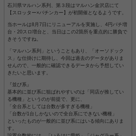
石川県マルハン系列、第３段はマルハン金沢店にて
【スロッター×パチンカー】が初開催となるようです。
当ホールは8月7日にリニューアルを実施し、4円パチ増
台・20スロ増台と、当日はこの2箇所を重点的に勝負で
きそうですね。
「マルハン系列」ということもあり、「オーソドック
ス」な仕掛けに期待し、今回は過去のデータがありま
せんので、一般的に確認できるデータから予想してい
きたいと思います。
『並び系』
基本的に並び系に狙ばれやすいのは「同店が推してい
る機種」というのが前提で、更に、
「全台系としては台数が多すぎる機種」
「台数が1台しかないので全台系にできない機種」
といったものが一般的に並び系にはいる傾向にありま
す。
設置台数的には、「いろはに愛姫」「ジャグラー系」