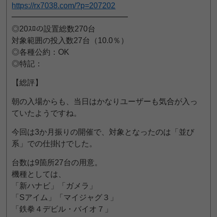
https://rx7038.com/?p=207202
━━━━━━━━━━━━━━━
◎20ｽﾛの設置総数270台
対象範囲の投入数27台（10.0％）
◎各種公約：OK
◎特記：
【総評】
朝の入場からも、当日はかなりユーザーも気合が入っ
ていたようですね。
今回は3か月振りの開催で、対象となったのは「並び
系」での仕掛けでした。
台数は9箇所27台の用意。
機種としては、
「新ハナビ」「ガメラ」
「Sアイム」「マイジャグ３」
「鉄拳４デビル・バイオ７」