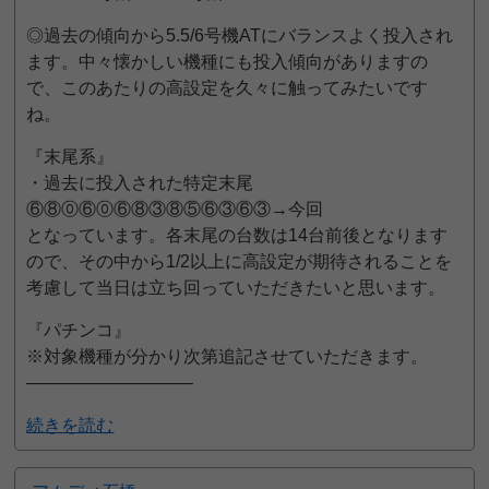
◎過去の傾向から5.5/6号機ATにバランスよく投入され
ます。中々懐かしい機種にも投入傾向がありますの
で、このあたりの高設定を久々に触ってみたいです
ね。
『末尾系』
・過去に投入された特定末尾
⑥⑧⓪⑥⓪⑥⑧③⑧⑤⑥③⑥③→今回
となっています。各末尾の台数は14台前後となります
ので、その中から1/2以上に高設定が期待されることを
考慮して当日は立ち回っていただきたいと思います。
『パチンコ』
※対象機種が分かり次第追記させていただきます。
—————————–
続きを読む