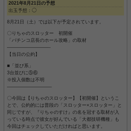
2021年8月21日の予想
出玉予想：◯
8月21日（土）では以下が予定されています。
〇りちゃのスロッター 初開催
「パチンコ店長のホール攻略」の取材
—————————-
【当日の公約】
■「並び系」
3台並びに⑤⑥
※投入個数は不明
—————————–
〇今回は【りちゃのスロッター】【初開催】というこ
とで、公約的には普段の「スロッター×スロッター」と
同じですが、『りちゃのすけ』の名を冠する取材が入
っている時点で彼女が好んでいる「大都技研機種」も
今回はチェックしていただければと思います。