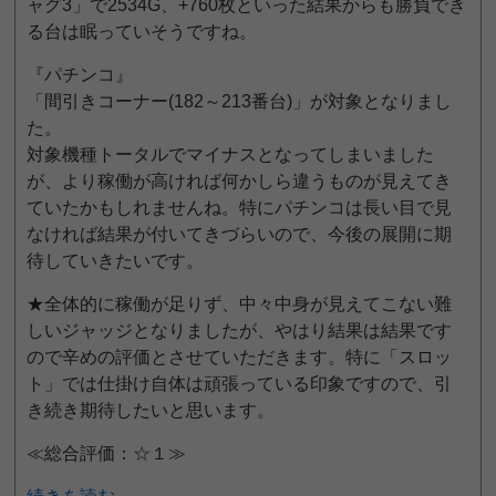
ャグ3」で2534G、+760枚といった結果からも勝負でき
る台は眠っていそうですね。
『パチンコ』
「間引きコーナー(182～213番台)」が対象となりまし
た。
対象機種トータルでマイナスとなってしまいました
が、より稼働が高ければ何かしら違うものが見えてき
ていたかもしれませんね。特にパチンコは長い目で見
なければ結果が付いてきづらいので、今後の展開に期
待していきたいです。
★全体的に稼働が足りず、中々中身が見えてこない難
しいジャッジとなりましたが、やはり結果は結果です
ので辛めの評価とさせていただきます。特に「スロッ
ト」では仕掛け自体は頑張っている印象ですので、引
き続き期待したいと思います。
≪総合評価：☆１≫