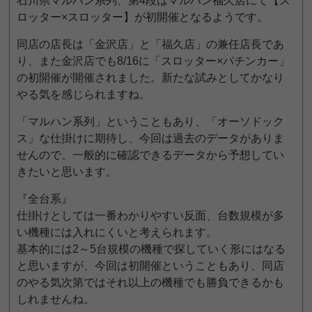
石川県マルハン系列、第4段はマルハン福久店にて【ス
ロッター×スロッター】が初開催となるようです。
同店の店長は「金沢店」と「福久店」の兼任店長であ
り、また金沢店でも8/16に「スロッター×パチンカー」
の初開催が開催されました。新たな試みとしてかなり
やる気を感じられますね。
「マルハン系列」ということもあり、「オーソドック
ス」な仕掛けに期待し、今回は過去のデータがありま
せんので、一般的に確認できるデータから予想してい
きたいと思います。
『全台系』
仕掛けとしては一番わかりやすい反面、台数規模が多
い機種には入れにくいと考えられます。
基本的には2～5台規模の機種で探していく形にはなる
と思いますが、今回は初開催ということもあり、同店
のやる気次第ではそれ以上の機種でも勝負できるかも
しれませんね。