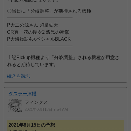
〇当日に「分岐調整」が期待される機種
━━━━━━━━━━━━━━
P大工の源さん 超韋駄天
CR真・花の慶次2 漆黒の衝撃
P大海物語4スペシャルBLACK
━━━━━━━━━━━━━━
上記Pickup機種より「分岐調整」される機種が用意さ
れると期待しています。
続きを読む
ダスラー津幡
フィンクス
2021年08月13日 7:54 AM
2021年8月15日の予想