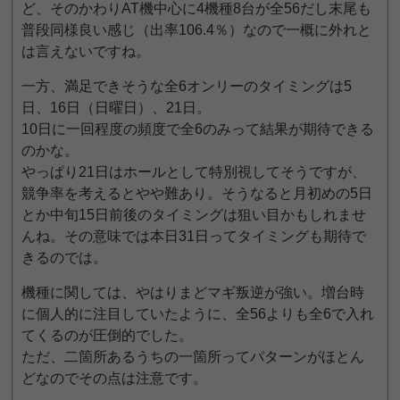
ど、そのかわりAT機中心に4機種8台が全56だし末尾も
普段同様良い感じ（出率106.4％）なので一概に外れと
は言えないですね。
一方、満足できそうな全6オンリーのタイミングは5
日、16日（日曜日）、21日。
10日に一回程度の頻度で全6のみって結果が期待できる
のかな。
やっぱり21日はホールとして特別視してそうですが、
競争率を考えるとやや難あり。そうなると月初めの5日
とか中旬15日前後のタイミングは狙い目かもしれませ
んね。その意味では本日31日ってタイミングも期待で
きるのでは。
機種に関しては、やはりまどマギ叛逆が強い。増台時
に個人的に注目していたように、全56よりも全6で入れ
てくるのが圧倒的でした。
ただ、二箇所あるうちの一箇所ってパターンがほとん
どなのでその点は注意です。