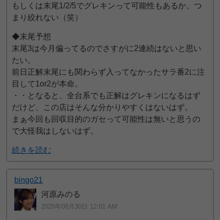
もしくは末尾1/2/5でグレキンって可能性もあるか。つ
まり絞れない（笑）
◆末尾予想
末尾3は今月偏ってるのでさすがに2連続はないと思い
たい。
前日正解末尾にも関わらず入ってなかったサラ番2に注
目して1or2が本命。
・・となると、全台系でも正解はグレキンになるはず
だけど、この店はそんな分かりやすくはないはず。
まぁ今回も回収目的のガセって可能性は無いと思うの
で大怪我はしないはず。
続きを読む
bingo21
河原みのる
2020年08月30日 12:01 AM