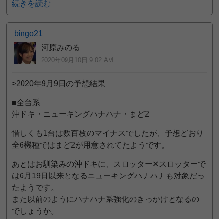
続きを読む
bingo21
河原みのる
2020年09月10日 9:02 AM
>2020年9月9日の予想結果
■全台系
沖ドキ・ニューキングハナハナ・まど2
惜しくも1台は数百枚のマイナスでしたが、予想どおり
全6機種ではまど2が用意されてたようです。
あとはお馴染みの沖ドキに、スロッター✕スロッターで
は6月19日以来となるニューキングハナハナも対象だっ
たようです。
また以前のようにハナハナ系強化のきっかけとなるの
でしょうか。