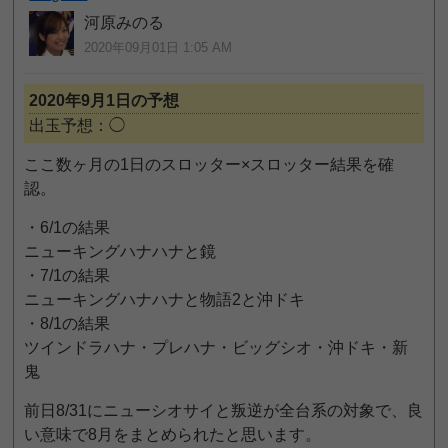
河原みのる
2020年09月01日 1:05 AM
2020年9月1日の予想
出玉予想：◯
ここ数ヶ月の1日のスロッター×スロッター結果を確
認。
・6/1の結果
ニューキングハナハナと鏡
・7/1の結果
ニューキングハナハナと物語2と沖ドキ
・8/1の結果
ツインドラハナ・プレハナ・ビッグシオ・沖ドキ・新
鬼
前日8/31にニューシオサイと叛逆が全台系の対象で、良
い意味で8月をまとめられたと思います。