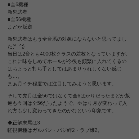
■全6機種
新鬼武者
■全56機種
まどか叛逆
新鬼武者はもう全台系の対象にならないと思ってまし
た(^_^;)
当日は2台とも4000枚クラスの差枚となっていますが、
これに味をしめてホールが今後も頻繁に入れてくるの
はちょっと打ち手としてはあまりうれしくない感じ
も…。
まぁ月イチ程度では注目してみようと思います。
そして先月は全56ではなくて全6ばかりだったまどか叛
逆も今回は全56だったようで、やはり月が変わって入
れ方も少し変わってきたのかなという印象です。
◆正解末尾は3
軽視機種はガルパン・バジ絆2・ラブ嬢2。