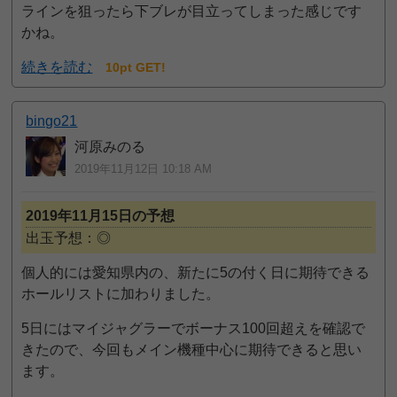
ラインを狙ったら下ブレが目立ってしまった感じです
かね。
続きを読む
10pt GET!
bingo21
河原みのる
2019年11月12日 10:18 AM
2019年11月15日の予想
出玉予想：◎
個人的には愛知県内の、新たに5の付く日に期待できる
ホールリストに加わりました。
5日にはマイジャグラーでボーナス100回超えを確認で
きたので、今回もメイン機種中心に期待できると思い
ます。