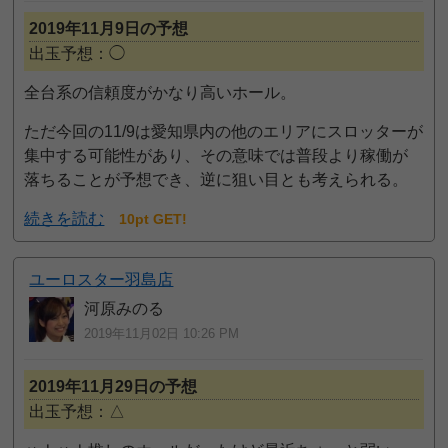
2019年11月9日の予想
出玉予想：◯
全台系の信頼度がかなり高いホール。
ただ今回の11/9は愛知県内の他のエリアにスロッターが
集中する可能性があり、その意味では普段より稼働が
落ちることが予想でき、逆に狙い目とも考えられる。
続きを読む
10pt GET!
ユーロスター羽島店
河原みのる
2019年11月02日 10:26 PM
2019年11月29日の予想
出玉予想：△