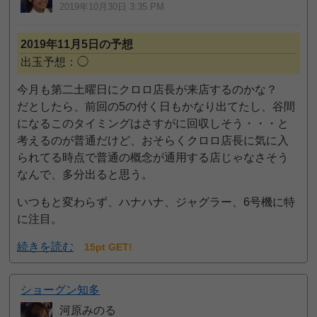
2019年10月30日 3:35 PM
2019年11月5日の予想
出玉予想：◯
今月も第二土曜日にクロロ店長が来店するのかな？
だとしたら、前回の5の付く日もかなり出てたし、谷間
になるこのタイミングはさすがに回収しそう・・・と
考えるのが普通だけど、おそらくクロロ店長に気に入
られてる時点で普通の概念が通用する店じゃなさそう
なんで、多分出ると思う。
いつもと変わらず、ハナハナ、ジャグラー、6号機に特
に注目。
続きを読む
15pt GET!
ショーグン知多
河原みのる