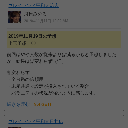
プレイランド平和大治店
河原みのる
2019年11月11日 12:52 AM
2019年11月19日の予想
出玉予想：◯
前回はやや人数が従来よりは減るかもと予想しました
が、結果ほぼ変わらず（汗）
相変わらず
・全台系の信頼度
・末尾共通で設定が投入されている割合
・バラエティの状況が強いように感じます。
続きを読む
5pt GET!
プレイランド平和春日井店