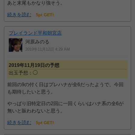
あと末尾もかなり強そう。
続きを読む
5pt GET!
プレイランド平和朝宮店
河原みのる
2019年11月12日 4:29 AM
2019年11月19日の予想
出玉予想：◯
前回の9の付く日はプレハナが全6だったようで、今回
も期待したいと思う。
やっぱり旧特定日の2回に一回くらいはハナ系の全6が
無いと賑わわないと思う。
続きを読む
5pt GET!