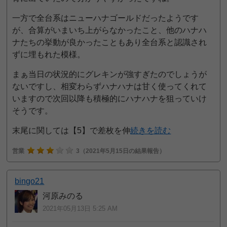
一方で全台系はニューハナゴールドだったようです
が、合算がいまいち上がらなかったこと、他のハナハ
ナたちの挙動が良かったこともあり全台系と認識され
ずに埋もれた模様。
まぁ当日の状況的にグレキンが強すぎたのでしょうが
ないですし、相変わらずハナハナは甘く使ってくれて
いますので次回以降も積極的にハナハナを狙っていけ
そうです。
末尾に関しては【5】で差枚を伸
続きを読む
営業
3
（2021年5月15日の結果報告）
bingo21
河原みのる
2021年05月13日 5:25 AM