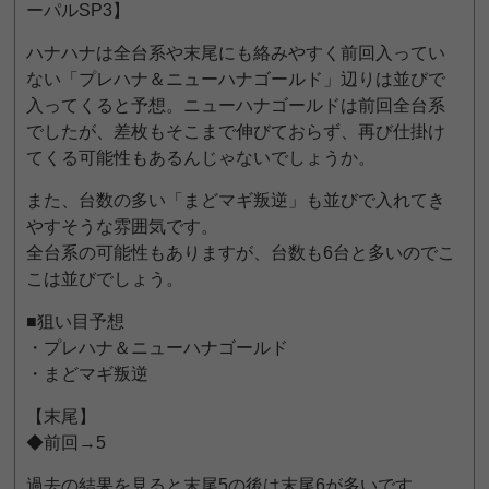
ーパルSP3】
ハナハナは全台系や末尾にも絡みやすく前回入ってい
ない「プレハナ＆ニューハナゴールド」辺りは並びで
入ってくると予想。ニューハナゴールドは前回全台系
でしたが、差枚もそこまで伸びておらず、再び仕掛け
てくる可能性もあるんじゃないでしょうか。
また、台数の多い「まどマギ叛逆」も並びで入れてき
やすそうな雰囲気です。
全台系の可能性もありますが、台数も6台と多いのでこ
こは並びでしょう。
■狙い目予想
・プレハナ＆ニューハナゴールド
・まどマギ叛逆
【末尾】
◆前回→5
過去の結果を見ると末尾5の後は末尾6が多いです。