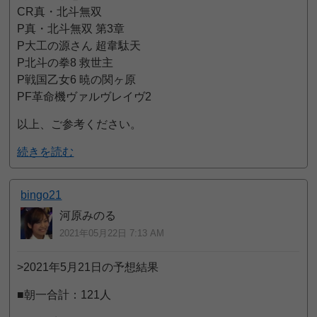
CR真・北斗無双
P真・北斗無双 第3章
P大工の源さん 超韋駄天
P北斗の拳8 救世主
P戦国乙女6 暁の関ヶ原
PF革命機ヴァルヴレイヴ2
以上、ご参考ください。
続きを読む
bingo21
河原みのる
2021年05月22日 7:13 AM
>2021年5月21日の予想結果
■朝一合計：121人