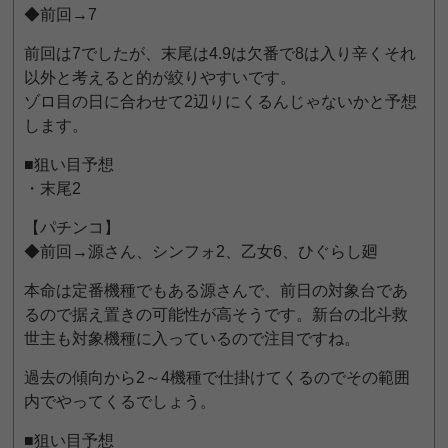
◆前回→7
前回は7でしたが、末尾は4.9は欠番で8は入り辛くそれ
以外と考えると的が絞りやすいです。
ゾロ目の日に合わせて2辺りにくるんじゃないかと予想
します。
■狙い目予想
・末尾2
【パチンコ】
◆前回→源さん、シンフォ2、乙女6、ひぐらし廻
本命は定番機種でもある源さんで、前日の対象台であ
るので据え置きの可能性が高そうです。新台の北斗救
世主も対象機種に入っているので注目ですね。
過去の傾向から2～4機種で仕掛けてくるのでその範囲
内でやってくるでしょう。
■狙い目予想