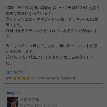
4000～5000G前後の稼働が多い中で出率112.4％と言う
優秀な数値になっています。
当たり台ではまどマギ2が+6778枚、グレキン+3191枚
等でした。
終日回せるクラスの台がゴロゴロある雰囲気が漂いま
す。
今回はパチンコ無しでしたが、無い日のスロットが強
い感じがします。
並びも37人と状況としても良いと言える内容でした
ね。
続きを読む
営業
4
（2021年5月25日の結果報告）
bingo21
河原みのる
2021年05月23日 10:53 PM