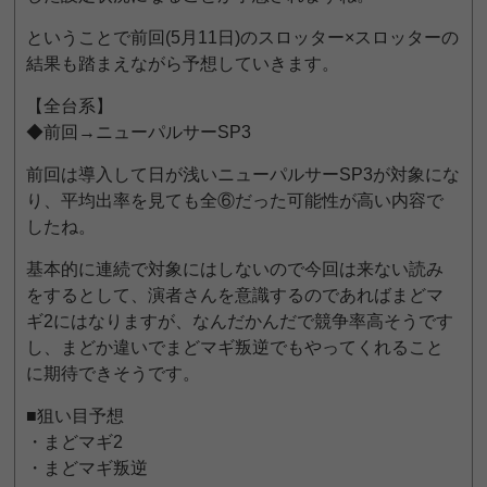
ということで前回(5月11日)のスロッター×スロッターの
結果も踏まえながら予想していきます。
【全台系】
◆前回→ニューパルサーSP3
前回は導入して日が浅いニューパルサーSP3が対象にな
り、平均出率を見ても全⑥だった可能性が高い内容で
したね。
基本的に連続で対象にはしないので今回は来ない読み
をするとして、演者さんを意識するのであればまどマ
ギ2にはなりますが、なんだかんだで競争率高そうです
し、まどか違いでまどマギ叛逆でもやってくれること
に期待できそうです。
■狙い目予想
・まどマギ2
・まどマギ叛逆