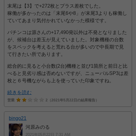
末尾は【3】で+272枚とプラス差枚でした。
稼働が多かったのは「末尾6や8」が末尾3よりも稼働し
ていてあまり気付かれていなかった模様です。
パチンコは源さんの+17,490発以外は不発となりました
が、候補台は差玉が見えていました。対象機種の台数
をスペックを考えると荒れる台が多いので中長期で見
て行きたい所であります。
総合的に見ると小台数(2台)機種と並び1箇所と前日と比
べると見劣り感は否めないですが、ニューパルSP3は差
枚と６号機ながらも上を使っていた印象ですね。
続きを読む
営業
2
（2021年5月22日の結果報告）
bingo21
河原みのる
2021年05月22日 7:31 AM