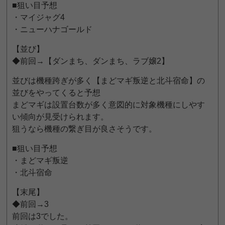
■狙い目予想
・マイジャグ4
・ニューハナゴールド
【並び】
◆前回→【ダンまち、ダンまち、ラブ嬢2】
並びは機種跨ぎが多く【まどマギ叛逆と北斗宿命】の
並びをやってくると予想
まどマギは設置台数が多く意図的に対象機種にしやす
い傾向が見受けられます。
狙うなら機種の繋ぎ目が良さそうです。
■狙い目予想
・まどマギ叛逆
・北斗宿命
【末尾】
◆前回→3
前回は3でした。