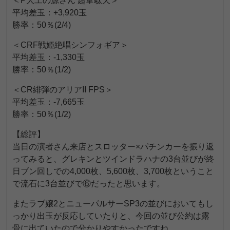
＜P大工の源さん 超韋駄天＞
平均差玉：+3,920玉
勝率：50％(2/4)
＜CRF戦姫絶唱シンフォギア＞
平均差玉：-1,330玉
勝率：50％(1/2)
＜CR緋弾のアリアII FPS＞
平均差玉：-7,665玉
勝率：50％(1/2)
【総評】
当日の演者さん来店とスロッター×パチンカーを振り返
ってみると、グレキンとツインドラハナの3台並びが終
日ブン回しでの4,000枚、5,600枚、3,700枚ということ
で流石に3台並びで⑥だったと思います。
またラブ嬢2とニューパルサーSP3の並びにおいてもし
っかり出玉が反応していたりと、今回の並び公約は露
骨に出ていたので分かりやすかったですね。