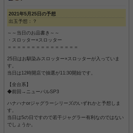
2021年5月25日の予想
出玉予想：？
～～当日のお品書き～～
・スロッター×スロッター
＝＝＝＝＝＝＝＝＝＝＝＝＝＝＝
25日はお馴染みスロッター×スロッターが入っていま
す。
当日は12時開店で抽選が11:30開始です。
【全台系】
◆前回→ニューパルSP3
ハナハナorジャグラーシリーズのいずれかと予想しま
す。
当日は5の日ですので若干ジャグラー有利なのではない
でしょうか。