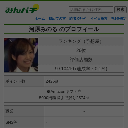
ホーム
初めての方
読者ﾗﾝｷﾝｸﾞ
イベ日検索
ｻﾑﾈｲﾙ設定
河原みのる のプロフィール
ランキング（予想屋）
26位
評価店舗数
9 / 10410 (達成率：0.1％)
ポイント数
2426pt
※Amazonギフト券
5000円獲得まで残り2574pt
職業
-
SNS等
-