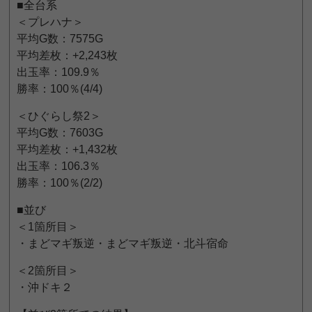
■全台系
＜プレハナ＞
平均G数：7575G
平均差枚：+2,243枚
出玉率：109.9％
勝率：100％(4/4)
＜ひぐらし祭2＞
平均G数：7603G
平均差枚：+1,432枚
出玉率：106.3％
勝率：100％(2/2)
■並び
＜1箇所目＞
・まどマギ叛逆・まどマギ叛逆・北斗宿命
＜2箇所目＞
・沖ドキ２