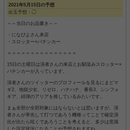
2021年5月15日の予想
出玉予想：◯
～～当日のお品書き～～
・になぴよさん来店
・スロッター×パチンカー
＝＝＝＝＝＝＝＝＝＝＝＝＝＝＝
15日の土曜日は演者さんの来店とお馴染みスロッター×
パチンカーが入っています。
演者さんのツイッターのプロフィールを見るにまどマ
ギ2、地獄少女、リゼロ、ハナハナ、番長3、シンフォ
ギア、緋弾のアリアを推しているみたいです。
まぁ全部が全部対象にはならないとは思いますが、演
者さんが率先して打つであろう機種ってことで確定演
出が出たら呟くであろうことを考えると、多少は意識
した設定状況になることが予想されますね。