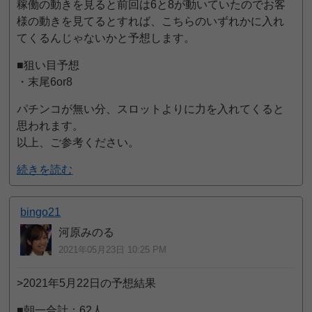
稼働の動きを見ると前回は6と8が動いていたのでお客
様の動きを見てるとすれば、こちらのいずれかに入れ
てくるんじゃないかと予想します。
■狙い目予想
・末尾6or8
パチンコが無い分、スロットよりに力を入れてくると
思われます。
以上、ご参考ください。
続きを読む
bingo21
河原みのる
2021年05月23日 10:25 PM
>2021年5月22日の予想結果
■朝一合計：62人