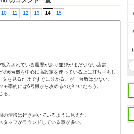
eno のコメント一覧
10
11
12
13
14
15
1
が投入されている履歴があり並びがまだ少ない店舗
どの6号機を中心に高設定を使っている上に打ち手もし
データを見るだけですぐに分かる。が、台数は少ない。
ツモ率的には6号機から攻めるのがいいだろう。
じる。
限の清掃は行き届いているように見えた。
スタッフがラウンドしている事が多い。