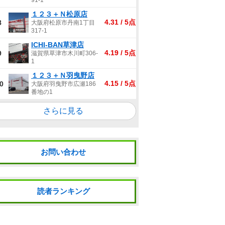
91-1
１２３＋Ｎ松原店
4.31 / 5点
8
大阪府松原市丹南1丁目
317-1
ICHI-BAN草津店
4.19 / 5点
9
滋賀県草津市木川町306-
1
１２３＋Ｎ羽曳野店
4.15 / 5点
0
大阪府羽曳野市広瀬186
番地の1
さらに見る
お問い合わせ
読者ランキング