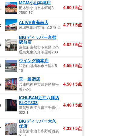
MGM小山本郷店
4.90 / 5点
1
栃木県小山市本郷町3-
2590-17
ALIVE東海南店
4.77 / 5点
2
茨城県那珂市向山1273-2
BIGディッパー京都
駅前店
4.62 / 5点
3
京都府京都市下京区七条
通烏丸東入真苧屋町203
ウイング橋本店
4.55 / 5点
4
和歌山県橋本市市脇4-5-
10
天一板宿店
4.50 / 5点
5
兵庫県神戸市須磨区飛松
町2-2-3
ICHI-BAN近江八幡店
SLOT333
4.46 / 5点
6
滋賀県近江八幡市千僧供
622-1
BIGディッパー大久
保店
4.33 / 5点
7
京都府宇治市広野町西裏