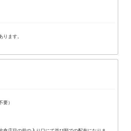
あります。
不要）
飲食店目の前の入り口にて並び順での配布になりま