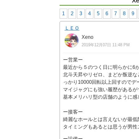
X
1
2
3
4
5
6
7
8
9
ＬＥＯ
Xeno
2019年12月07日 11:48 PM
ー営業ー
最近から５のつく日に明らかに6
北斗天昇やリゼロ、まどか叛逆な
っかり10000回転以上回すので
マイジャグにも強い履歴があるが
基本メリハリ型の店舗のように感
ー接客ー
綺麗なホールとは言えないが最低
タイミングもあるとは思うが男性
ー設備ー