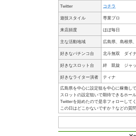
Twitter
コチラ
遊技スタイル
専業プロ
来店頻度
ほぼ毎日
主な活動地域
広島県、島根県
好きなパチンコ台
北斗無双 ダイ
好きなスロット台
絆 凱旋 ジャ
好きなライター演者
ティナ
広島県を中心に設定狙を中心に稼働し
スロットの設定狙いで期待できるホー
Twitterを始めたので是非フォローして
この日はどこかないですか？などの質問