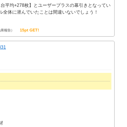
枚/1台平均+278枚】とユーザープラスの幕引きとなってい
ル全体に潜んでいたことは間違いないでしょう！
15pt GET!
結果報告）
31
材