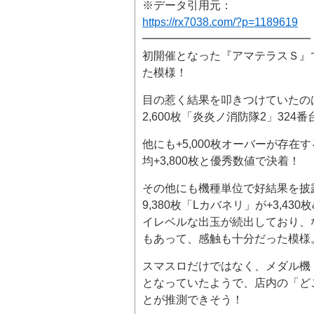
※データ引用元：
https://rx7038.com/?p=1189619
━━━━━━━━━━━━━━━
初開催となった『アマテラスＳ』
た模様！
目の惹く結果を叩きつけていたのは「ミ
2,600枚「炎炎ノ消防隊2」324
他にも+5,000枚オーバーが存
均+3,800枚と優秀数値で決着！
その他にも機種単位で好結果を披露して
9,380枚「Lカバネリ」が+3,430
イレベルな出玉が続出しており、
もあって、感触も十分だった模様
スマスロだけではなく、メダル機
となっていたようで、店内の「ど
とが推測できそう！