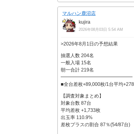
マルハン鹿沼店
kujira
2026年08月03日 5:54 AM
>2026年8月1日の予想結果
抽選人数 204名
一般入場 15名
朝一合計 219名
━━━━━━━━━━━━━━━
■全台差枚+89,000枚/1台平均+27
【調査対象まとめ】
対象台数 87台
平均差枚 +1,733枚
出玉率 110.9%
差枚プラスの割合 87％(54/87台)