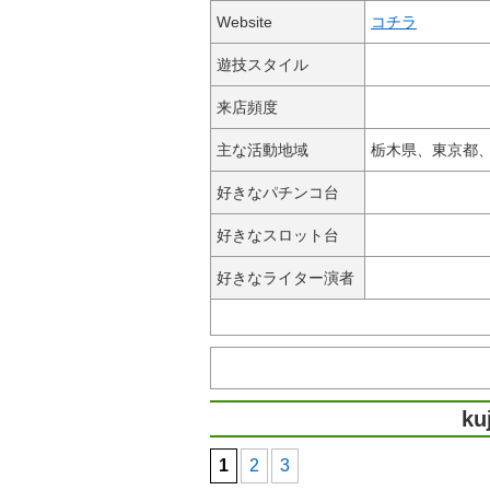
Website
コチラ
遊技スタイル
来店頻度
主な活動地域
栃木県、東京都
好きなパチンコ台
好きなスロット台
好きなライター演者
k
1
2
3