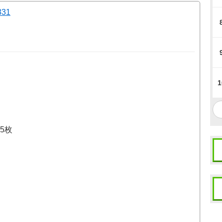
31
1
25枚