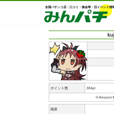
全国パチンコ店・口コミ・換金率・旧イベント情
k
ポイント数
384pt
※Amazo
職業