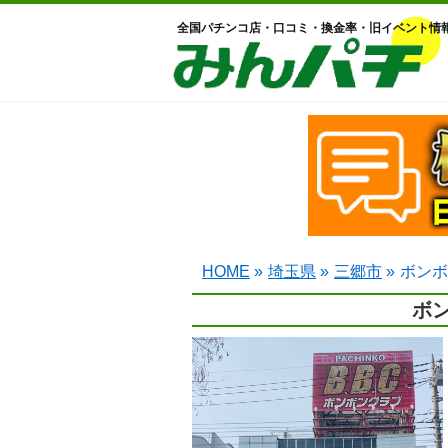
全国パチンコ店・口コミ・換金率・旧イベント情
HOME
»
埼玉県
»
三郷市
»
ボンボ
ボ