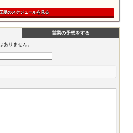
】
玉県のスケジュールを見る
営業の予想をする
はありません。