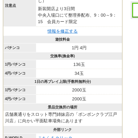
し）
注意点
新装開店より3日間
中央入場口にて整理券配布、9：00～9：
15 会員カード限定
情報を修正する
遊技料金
1円 4円
パチンコ
交換率(換金率)
136玉
1円パチンコ
34玉
4円パチンコ
1日の再プレイ上限(手数料無料分)
2000玉
1円パチンコ
2000玉
4円パチンコ
景品交換所の場所
店舗裏通りをスロット専門姉妹店の「ボンボンクラブ江戸
川店」に向かい平面駐車場角にあります
外部リンク