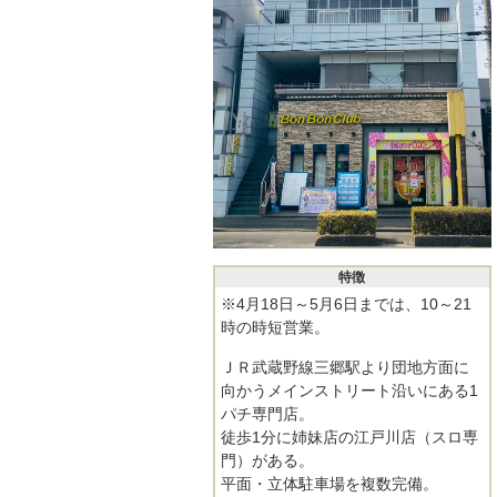
特徴
※4月18日～5月6日までは、10～21
時の時短営業。
ＪＲ武蔵野線三郷駅より団地方面に
向かうメインストリート沿いにある1
パチ専門店。
徒歩1分に姉妹店の江戸川店（スロ専
門）がある。
平面・立体駐車場を複数完備。