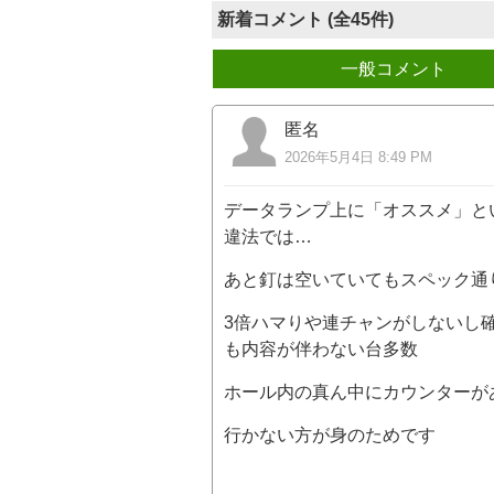
新着コメント (全45件)
一般コメント
匿名
2026年5月4日 8:49 PM
データランプ上に「オススメ」と
違法では…
あと釘は空いていてもスペック通
3倍ハマりや連チャンがしないし
も内容が伴わない台多数
ホール内の真ん中にカウンターが
行かない方が身のためです