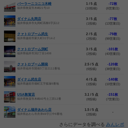
パーラーニコニコ木崎
1 / 5 点
-72枚
福井県敦賀市木崎21号10
(10投稿)
(6営業日)
ダイナム丸岡店
3 / 5 点
-77枚
福井県坂井市丸岡町高柳3字浜12
(1投稿)
(13営業日)
クァトロブーム武生
2 / 5 点
-79枚
福井県越前市家久町31字14-2
(2投稿)
(99営業日)
クァトロブーム渕町
3 / 5 点
-101枚
福井県福井市渕2丁目1408
(2投稿)
(43営業日)
クァトロブーム開発
2.5 / 5 点
-120枚
福井県福井市開発5丁目2111番地
(6投稿)
(38営業日)
ダイナム武生店
4 / 5 点
-140枚
福井県越前市畑町五字狐塚6番地
(1投稿)
(10営業日)
USA敦賀店
3.1 / 5 点
-151枚
福井県敦賀市木崎40号土三田12番
(8投稿)
(7営業日)
ダイナム福井あわら店
1.5 / 5 点
-
福井県あわら市舟津49字江中6番地
(2投稿)
さらにデータを調べる
みんレポ