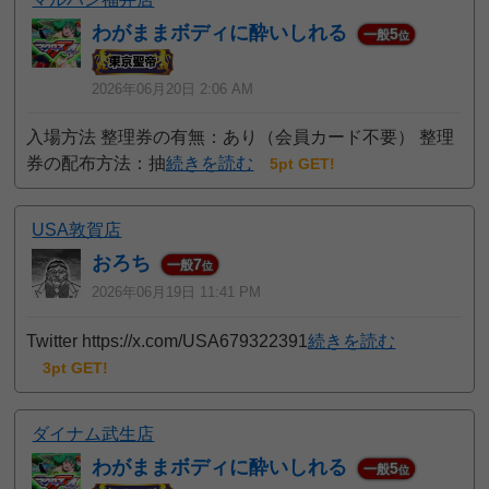
わがままボディに酔いしれる
5
一般
位
2026年06月20日 2:06 AM
入場方法 整理券の有無：あり（会員カード不要） 整理
券の配布方法：抽
続きを読む
5pt GET!
USA敦賀店
おろち
7
一般
位
2026年06月19日 11:41 PM
Twitter https://x.com/USA679322391
続きを読む
3pt GET!
ダイナム武生店
わがままボディに酔いしれる
5
一般
位