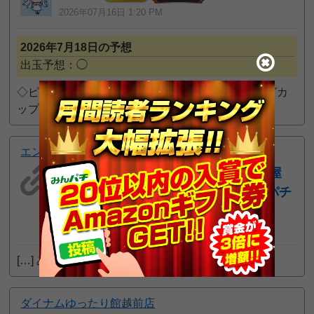
2026年07月16日 1:20 PM
2026年7月18日の予想
出玉予想：◯
◇ピックアップ ・クロロ景品入荷【分身3人verマグカ
ップ】 ・
続きを読む
エンターテイメントオメガ舞屋
7月18日 エンターテイメントオメガ舞屋
｜クロロ景品入荷【分身☕3人ver】 | パチ
ンコ店長のホール攻略
2026年07月15日 6:30 AM
[…] みんパチ […]
続きを読む
ダイナムゆったり館越前店