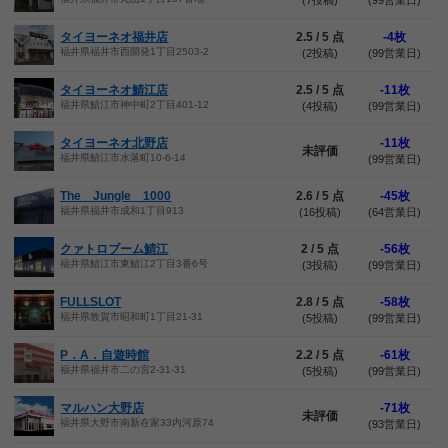
(7投稿)
(99営業日)
タイヨーネオ福井店
2.5 / 5 点
-4枚
福井県福井市西開発1丁目2503-2
(2投稿)
(99営業日)
タイヨーネオ鯖江店
2.5 / 5 点
-11枚
福井県鯖江市神中町2丁目401-12
(4投稿)
(99営業日)
タイヨーネオ北野店
-11枚
未評価
福井県鯖江市水落町10-6-14
(99営業日)
The Jungle 1000
2.6 / 5 点
-45枚
福井県福井市成和1丁目913
(16投稿)
(64営業日)
クァトロブーム鯖江
2 / 5 点
-56枚
福井県鯖江市東鯖江2丁目3番6号
(3投稿)
(99営業日)
FULLSLOT
2.8 / 5 点
-58枚
福井県敦賀市昭和町1丁目21-31
(5投稿)
(99営業日)
P．A．自遊時館
2.2 / 5 点
-61枚
福井県福井市二の宮2-31-31
(5投稿)
(99営業日)
マルハン大野店
-71枚
未評価
福井県大野市南新在家33内河原74
(93営業日)