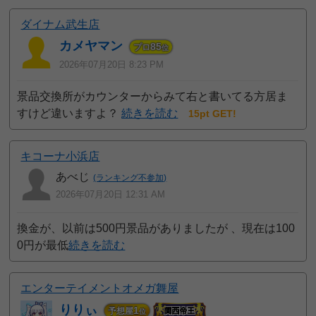
ダイナム武生店
カメヤマン
85
プロ
位
2026年07月20日 8:23 PM
景品交換所がカウンターからみて右と書いてる方居ま
すけど違いますよ？
続きを読む
15pt GET!
キコーナ小浜店
あべじ
(ランキング不参加)
2026年07月20日 12:31 AM
換金が、以前は500円景品がありましたが 、現在は100
0円が最低
続きを読む
エンターテイメントオメガ舞屋
りりぃ
1
予想屋
位