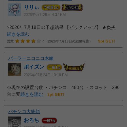
りりぃ
1
予想屋
位
2026年07月29日 4:37 PM
>2026年7月18日の予想結果 【ピックアップ】 ★炎炎
続きを読む
5pt GET!
営業
4
（2026年7月18日の結果報告）
パーラーニコニコ木崎
ポイズン
1
一般
位
2026年07月24日 10:18 PM
※現在の設置台数 ・パチンコ 480台 ・スロット 296
台に変
続きを読む
3pt GET!
パチンコ大統領
おろち
7
一般
位