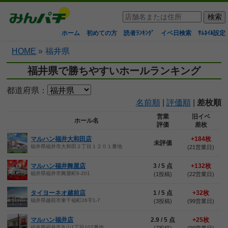
ホーム
初めての方
読者ﾗﾝｷﾝｸﾞ
イベ日検索
ｻﾑﾈｲﾙ設定
HOME
»
福井県
福井県で勝ちやすいホールランキング
都道府県：
名前順
|
評価順
|
差枚順
営業
旧イベ
ホール名
評価
差枚
マルハン福井大和田店
+184枚
未評価
福井県福井市大和田２丁目１２０１番地
(21営業日)
マルハン福井舞屋店
3 / 5 点
+132枚
福井県福井市舞屋町6-201
(1投稿)
(22営業日)
タイヨーネオ越前店
1 / 5 点
+32枚
福井県越前市東千福町26字1-7
(3投稿)
(99営業日)
マルハン福井店
2.9 / 5 点
+25枚
福井県福井市丸山1丁目107番地