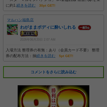
に約1.
続きを読む
30pt GET!
マルハン福島店
わがままボディに酔いしれる
5
一般
位
2026年06月20日 2:07 AM
入場方法 整理券の有無：あり（会員カード不要） 整理
券の配布方法：抽
続きを読む
5pt GET!
コメントをさらに読み込む