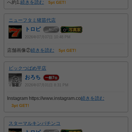
へ約1.
続きを読む
5pt GET!
ニューフタミ猪苗代店
トロピ
2
一般
位
2026年07月07日 10:48 PM
店舗画像②
続きを読む
5pt GET!
ビックつばめ平店
おろち
7
一般
位
2026年07月01日 8:31 PM
Instagram https://www.instagram.co
続きを読む
3pt GET!
スターマルキンパチンコ