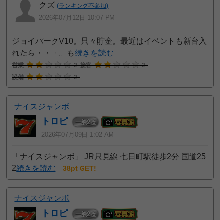
クズ
(ランキング不参加)
2026年07月12日 10:07 PM
ジョイパークV10。只々貯金。最近はイベントも新台入
れたら・・・。も
続きを読む
営業
2
接客
2
設備
2
ナイスジャンボ
トロピ
2
一般
位
2026年07月09日 1:02 AM
「ナイスジャンボ」 JR只見線 七日町駅徒歩2分 国道25
2
続きを読む
38pt GET!
ナイスジャンボ
トロピ
2
一般
位