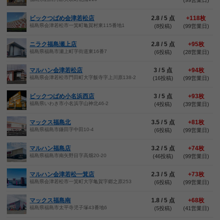
(99営業日)
ビックつばめ会津若松店
2.8 / 5 点
+118枚
福島県会津若松市一箕町亀賀村東115番地1
(8投稿)
(99営業日)
ニラク福島瀬上店
2.8 / 5 点
+95枚
福島県福島市瀬上町字街道東16番7
(6投稿)
(28営業日)
マルハン会津若松店
3 / 5 点
+94枚
福島県会津若松市門田町大字飯寺字上川原138-2
(16投稿)
(99営業日)
ビックつばめ小名浜西店
3 / 5 点
+93枚
福島県いわき市小名浜字山神北46-2
(4投稿)
(39営業日)
マックス福島北
3.5 / 5 点
+81枚
福島県福島市鎌田字中田10-4
(6投稿)
(99営業日)
マルハン福島店
3.2 / 5 点
+74枚
福島県福島市南矢野目字高畑20-20
(46投稿)
(99営業日)
マルハン会津若松一箕店
2.3 / 5 点
+73枚
福島県会津若松市一箕町大字亀賀字郷之原253
(6投稿)
(99営業日)
マックス福島南
1.8 / 5 点
+68枚
福島県福島市太平寺児子塚43番地6
(5投稿)
(41営業日)