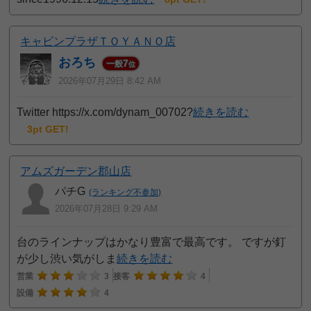
キャビンプラザＴＯＹＡＮＯ店
おろち
7
一般
位
2026年07月29日 8:42 AM
Twitter https://x.com/dynam_00702?
続きを読む
3pt GET!
アムズガーデン郡山店
パチG
(ランキング不参加)
2026年07月28日 9:29 AM
台のラインナップはかなり豊富で最高です。 ですが釘
が少し渋い気がしま
続きを読む
営業
3
接客
4
設備
4