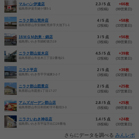
マルハン伊達店
2.3 / 5 点
+66枚
福島県伊達市姥ケ懐5-1
(3投稿)
(99営業日)
ニラク郡山荒井店
4 / 5 点
+58枚
福島県郡山市安積町荒井字大池下1-1
(2投稿)
(33営業日)
16ＭＧＭ勿来・錦店
3 / 5 点
+56枚
福島県いわき市錦町徳力19
(3投稿)
(99営業日)
ニラク郡山並木店
4.5 / 5 点
+39枚
福島県郡山市並木三丁目2番地21
(2投稿)
(31営業日)
ニラク平店
2 / 5 点
+39枚
福島県いわき市平字城東3-2-7
(3投稿)
(32営業日)
ニラク郡山図景店
2 / 5 点
+25枚
島県郡山市図景1丁目17-27
(2投稿)
(27営業日)
アムズガーデン郡山店
2.8 / 5 点
+25枚
福島県郡山市日和田町字不動坦3-3
(5投稿)
(99営業日)
ニラクいわき神谷店
1.4 / 5 点
+24枚
福島県いわき市平塩字出口28番地
(6投稿)
(33営業日)
さらにデータを調べる
みんレポ