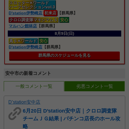
スロッター
✕ワールド
ハーフセレクションvol.3
D’station伊勢崎店
初来店
【群馬県】
クロロ
調査隊マキシマムＳ
安心
マルハン館林店
【群馬県】
8月9日(日)
真Ｓ
✕ワールド
安心
D’station伊勢崎店
【群馬県】
群馬県のスケジュールを見る
安中市の新着コメント
一般コメント一覧
劣悪コメント一覧
D’station安中店
6月20日 D’station安中店｜クロロ調査隊
チームＪＧ結果 | パチンコ店長のホール攻
略