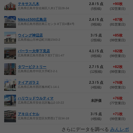
テキサス八木
2.8 / 5 点
+90枚
広島県広島市安佐南区八木1丁目28-34
(5投稿)
(32営業日)
Nikko1500広島店
2.4 / 5 点
+87枚
広島県広島市西区商工センタ-8丁目4番4号
(9投稿)
(81営業日)
ウイング神辺店
3 / 5 点
+85枚
広島県福山市神辺町川南1543-2
(2投稿)
(99営業日)
パーラー大学下見店
4.1 / 5 点
+82枚
広島県東広島市西条下見5丁目1-47
(8投稿)
(99営業日)
タワービクトリー
2.7 / 5 点
+82枚
広島県広島市中区大手町2-2-1
(12投稿)
(99営業日)
ナイアガラ２
2.3 / 5 点
+76枚
広島県広島市西区楠木町1-14-1
(4投稿)
(99営業日)
ハリウッドウルティマ
+76枚
未評価
広島県広島市安佐北区亀山2-10-22
(77営業日)
アキロイヤル
3 / 5 点
+71枚
広島県広島市安芸区矢野西1丁目34-18
(4投稿)
(99営業日)
さらにデータを調べる
みんレポ