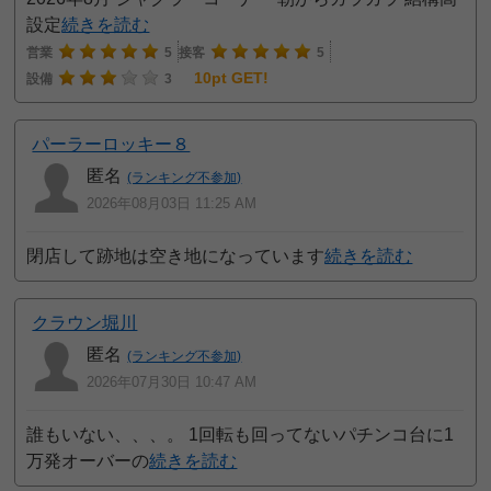
設定
続きを読む
営業
5
接客
5
10pt GET!
設備
3
パーラーロッキー８
匿名
(ランキング不参加)
2026年08月03日 11:25 AM
閉店して跡地は空き地になっています
続きを読む
クラウン堀川
匿名
(ランキング不参加)
2026年07月30日 10:47 AM
誰もいない、、、。 1回転も回ってないパチンコ台に1
万発オーバーの
続きを読む