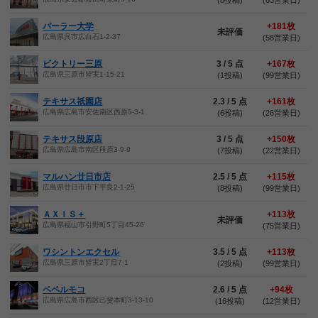
(8投稿)
(63営業日)
パーラー大学
+181枚
未評価
広島県呉市広白石1-2-37
(58営業日)
ビクトリー三原
3 / 5 点
+167枚
広島県三原市皆実1-15-21
(1投稿)
(99営業日)
テキサス祇園店
2.3 / 5 点
+161枚
広島県広島市安佐南区西原5-3-1
(6投稿)
(26営業日)
テキサス段原店
3 / 5 点
+150枚
広島県広島市南区段原3-9-9
(7投稿)
(22営業日)
マルハン廿日市店
2.5 / 5 点
+115枚
広島県廿日市市下平良2-1-25
(8投稿)
(99営業日)
ＡＸＩＳ＋
+113枚
未評価
広島県福山市引野町5丁目45-26
(75営業日)
ワシントンエクセル
3.5 / 5 点
+113枚
広島県三原市皆実2丁目7-1
(2投稿)
(99営業日)
ペペルモコ
2.6 / 5 点
+94枚
広島県広島市西区己斐本町3-13-10
(16投稿)
(12営業日)