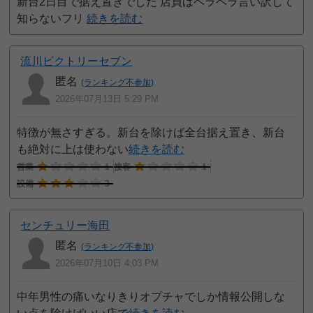
新台2日目で据え置きでした 店員はヘラヘラ言い訳して
知らないフリ
続きを読む
流川ビクトリーセブン
匿名
(ランキング不参加)
2026年07月13日 5:29 PM
特徴が無さすぎる。新台を除けば全台据え置き、新台
も絶対に上は使わない
続きを読む
営業
1
接客
1
設備
3
センチュリー海田
匿名
(ランキング不参加)
2026年07月10日 4:03 PM
中年男性の痛いなりきりオプチャでしか情報公開しな