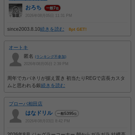
おろち
7
一般
位
2026年08月05日 11:31 PM
since2003.8.10
続きを読む
8pt GET!
オートキ
匿名
(ランキング不参加)
2026年08月05日 2:39 PM
周年でカバネリが据え置き 初当たりREGで店長カスタ
ムと思われる銀
続きを読む
プローバ相田店
はなドリル
5395
一般
位
2026年08月03日 8:42 PM
2026年8月 ジャグラーコーナー 朝からガラガラ 結構高