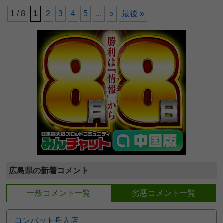
1 / 8
1
2
3
4
5
...
»
最後 »
広島県の新着コメント
一般コメント一覧
劣悪コメント一覧
コンバット舟入店