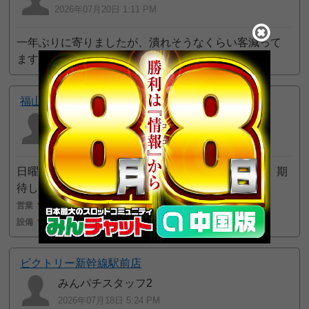
2026年07月20日 1:11 PM
一年ぶりに寄りましたが、潰れそうなくらい客減って
ますね。1週間分のデ
続きを読む
福山コロナ
ジャグ太郎
(ランキング不参加)
2026年07月19日 11:27 AM
日曜に来店。広告に期間おすすめ機種が2機種あり、期
待して島に向かうも
続きを読む
営業
2
接客
3
設備
2
ビクトリー新幹線駅前店
みんパチスタッフ2
2026年07月18日 5:24 PM