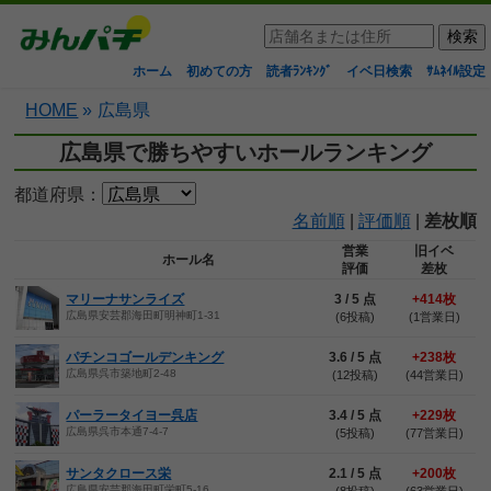
ホーム
初めての方
読者ﾗﾝｷﾝｸﾞ
イベ日検索
ｻﾑﾈｲﾙ設定
HOME
»
広島県
広島県で勝ちやすいホールランキング
都道府県：
名前順
|
評価順
|
差枚順
営業
旧イベ
ホール名
評価
差枚
マリーナサンライズ
3 / 5 点
+414枚
広島県安芸郡海田町明神町1-31
(6投稿)
(1営業日)
パチンコゴールデンキング
3.6 / 5 点
+238枚
広島県呉市築地町2-48
(12投稿)
(44営業日)
パーラータイヨー呉店
3.4 / 5 点
+229枚
広島県呉市本通7-4-7
(5投稿)
(77営業日)
サンタクロース栄
2.1 / 5 点
+200枚
広島県安芸郡海田町栄町5-16