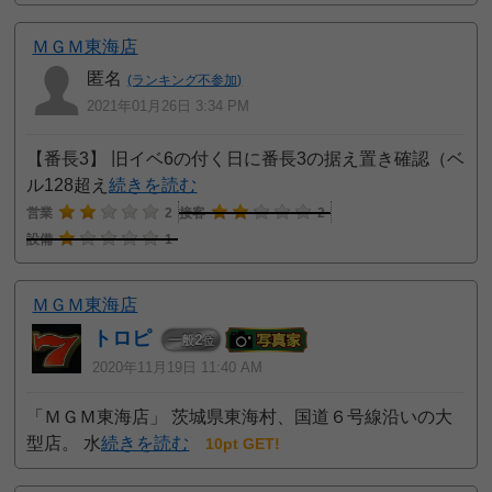
ＭＧＭ東海店
匿名
(ランキング不参加)
2021年01月26日 3:34 PM
【番長3】 旧イベ6の付く日に番長3の据え置き確認（ベ
ル128超え
続きを読む
営業
2
接客
2
設備
1
ＭＧＭ東海店
トロピ
2
一般
位
2020年11月19日 11:40 AM
「ＭＧＭ東海店」 茨城県東海村、国道６号線沿いの大
型店。 水
続きを読む
10pt GET!