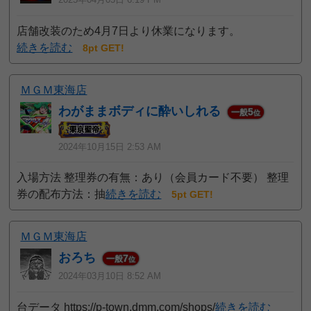
店舗改装のため4月7日より休業になります。
続きを読む
8pt GET!
ＭＧＭ東海店
わがままボディに酔いしれる
5
一般
位
2024年10月15日 2:53 AM
入場方法 整理券の有無：あり（会員カード不要） 整理
券の配布方法：抽
続きを読む
5pt GET!
ＭＧＭ東海店
おろち
7
一般
位
2024年03月10日 8:52 AM
台データ https://p-town.dmm.com/shops/
続きを読む