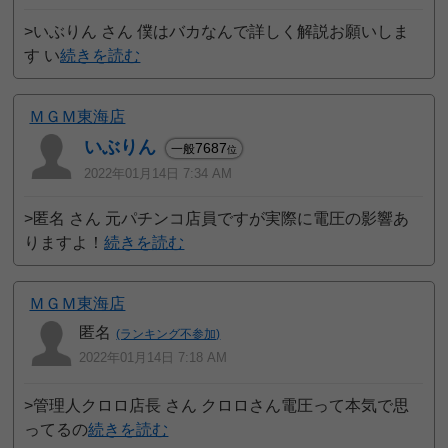
>いぶりん さん 僕はバカなんで詳しく解説お願いしま
す い
続きを読む
ＭＧＭ東海店
いぶりん
7687
一般
位
2022年01月14日 7:34 AM
>匿名 さん 元パチンコ店員ですが実際に電圧の影響あ
りますよ！
続きを読む
ＭＧＭ東海店
匿名
(ランキング不参加)
2022年01月14日 7:18 AM
>管理人クロロ店長 さん クロロさん電圧って本気で思
ってるの
続きを読む