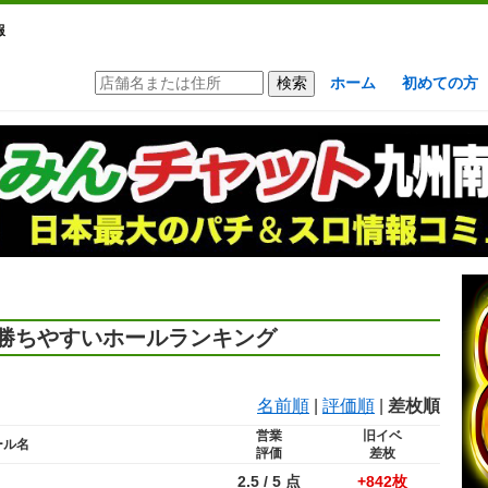
報
ホーム
初めての方
勝ちやすいホールランキング
名前順
|
評価順
|
差枚順
営業
旧イベ
ール名
評価
差枚
2.5 / 5 点
+842枚