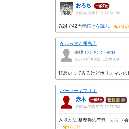
おろち
7
一般
位
2026年07月15日 11:34 PM
7/24で42周年
続きを読む
8pt GET
がちゃぽん霧島店
高橋
(ランキング不参加)
2026年07月05日 12:39 AM
釘悪いってみるけどポリスマンの
パーラーヤマサキ
赤木
6
一般
位
2026年06月30日 12:37 PM
入場方法 整理券の有無：あり（会
5pt GET!