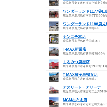
鹿児島県奄美市名瀬大字浦上字緑11
ワンダーランド1177谷山
鹿児島県鹿児島市南栄5丁目10番地
ワンダーランド1188鹿
鹿児島県鹿児島市新栄町6-6
ナンニチ本店
鹿児島県鹿児島市千日町15-8
T-MAX新栄店
鹿児島県鹿児島市新栄町3番16号
まるみつ鹿屋店
鹿児島県鹿屋市今坂町9990番11
T-MAX種子島鴨女店
鹿児島県西之表市鴨女町1
アスリート・アリーナ
鹿児島県曽於市末吉町二之方5159
MGM志布志店
鹿児島県志布志市志布志町安楽36