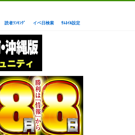
読者ﾗﾝｷﾝｸﾞ
イベ日検索
ｻﾑﾈｲﾙ設定