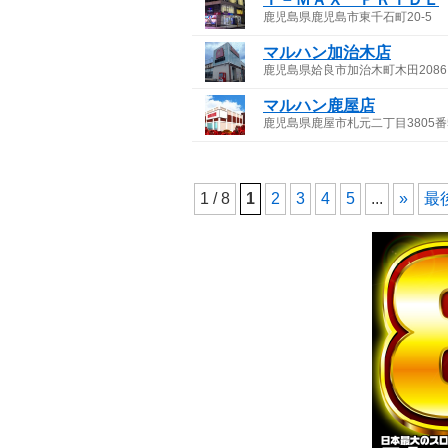
鹿児島県鹿児島市東千石町20-5
マルハン加治木店
鹿児島県姶良市加治木町木田2086
マルハン鹿屋店
鹿児島県鹿屋市札元二丁目3805番
1 / 8
1
2
3
4
5
...
»
最後