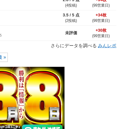
(4投稿)
(99営業日)
3.5 / 5 点
+34枚
(2投稿)
(99営業日)
+30枚
未評価
5
(99営業日)
さらにデータを調べる
みんレポ
 »