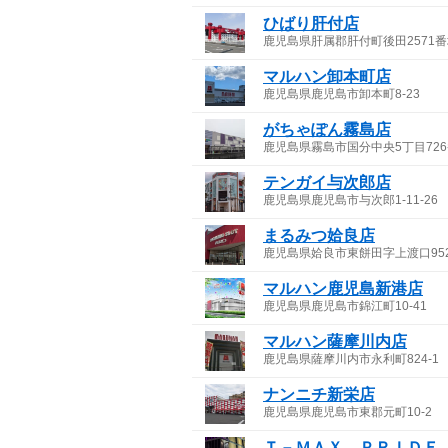
ひばり肝付店
鹿児島県肝属郡肝付町後田2571番
マルハン卸本町店
鹿児島県鹿児島市卸本町8-23
がちゃぽん霧島店
鹿児島県霧島市国分中央5丁目726
テンガイ与次郎店
鹿児島県鹿児島市与次郎1-11-26
まるみつ姶良店
鹿児島県姶良市東餅田字上渡口95
マルハン鹿児島新港店
鹿児島県鹿児島市錦江町10-41
マルハン薩摩川内店
鹿児島県薩摩川内市永利町824-1
ナンニチ新栄店
鹿児島県鹿児島市東郡元町10-2
Ｔ－ＭＡＸ ＰＲＩＤＥ