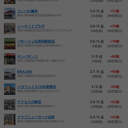
神奈川県横浜市西区南幸1-13-11
(193投稿)
(49営業日)
コンパル橋本
3.4 / 5 点
+71枚
神奈川県相模原市緑区西橋本4-8-6
(31投稿)
(99営業日)
シーサイドプラザ
3.8 / 5 点
+70枚
神奈川県横浜市金沢区並木2-13-7ビアレ2Ｆ
(44投稿)
(99営業日)
パサージュ弘明寺駅前店
2.6 / 5 点
+70枚
神奈川県横浜市南区弘明寺町260-2
(5投稿)
(20営業日)
サンパチンコ
3 / 5 点
+69枚
神奈川県横浜市青葉区市ヶ尾町20-15
(4投稿)
(99営業日)
BRAJAN
2.7 / 5 点
+50枚
神奈川県横浜市栄区金井町313
(3投稿)
(70営業日)
メガフェイス1180座間店
3 / 5 点
+43枚
神奈川県座間市ひばりが丘4-12-1
(25投稿)
(30営業日)
アクセス川崎店
3.4 / 5 点
+41枚
神奈川県川崎市幸区南幸町1-7
(25投稿)
(99営業日)
クラブニューヨーク反町
2.4 / 5 点
+41枚
神奈川県横浜市神奈川区松本町1-2-3
(10投稿)
(99営業日)