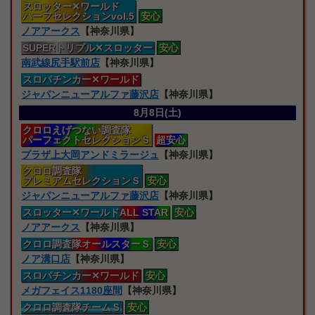
スロッター
✕ワールド
ハーフセレクションvol.5
安心
ノアアークス
【神奈川県】
SUPERトリプル
✕スロッター
安心
南武線尻手駅前店
【神奈川県】
スロパチンカー
✕ワールド
ジャパンニューアルファ藤沢店
【神奈川県】
8月8日(土)
クロロえげつない
調査隊
パーフェクトセレクションＳ
超安心
プラザ上大岡アンドミラージュ
【神奈川県】
クロロ
調査隊
プレミアムセレクションＳ
安心
ジャパンニューアルファ藤沢店
【神奈川県】
スロッター
✕ワールドALL STAR
安心
ノアアークス
【神奈川県】
クロロ
調査隊オールスターＳ
安心
ノア溝口店
【神奈川県】
スロパチンカー
✕ワールド
安心
メガフェイス1180座間
【神奈川県】
クロロ
調査隊
チームＳ
安心