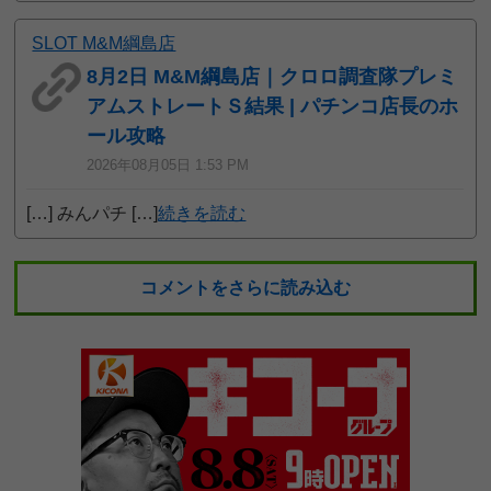
SLOT M&M綱島店
8月2日 M&M綱島店｜クロロ調査隊プレミ
アムストレートＳ結果 | パチンコ店長のホ
ール攻略
2026年08月05日 1:53 PM
[…] みんパチ […]
続きを読む
コメントをさらに読み込む