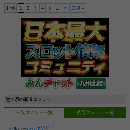
1 / 6
1
2
3
4
5
...
»
最後 »
熊本県の新着コメント
一般コメント一覧
劣悪コメント一覧
シルバーバック近見店