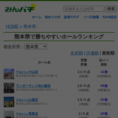
ホーム
初めての方
読者ﾗﾝｷﾝｸﾞ
イベ日検索
ｻﾑﾈｲﾙ設定
HOME
»
熊本県
熊本県で勝ちやすいホールランキング
都道府県：
名前順
|
評価順
|
差枚順
営業
旧イベ
ホール名
評価
差枚
マルハン小山店
3.1 / 5 点
-11枚
熊本県熊本市東区小山3丁目5番1号
(9投稿)
(76営業日)
ワンダーランド光の森店
2.9 / 5 点
-55枚
熊本県熊本市北区龍田町弓削671-1
(16投稿)
(8営業日)
マルハン山鹿店
2.5 / 5 点
-57枚
熊本県山鹿市方保田3417-1
(2投稿)
(75営業日)
マルハン荒尾店
2 / 5 点
-97枚
熊本県荒尾市西原町3-2-44