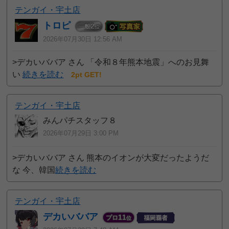
テンガイ・宇土店
トロピ
2
一般
位
2026年07月30日 12:56 AM
>デカいババア さん 「令和８年熊本地震」へのお見舞
い
続きを読む
2pt GET!
テンガイ・宇土店
みんパチスタッフ８
2026年07月29日 3:00 PM
>デカいババア さん 熊本のイオンが大変だったようだ
な 今、韓国
続きを読む
テンガイ・宇土店
デカいババア
11
プロ
位