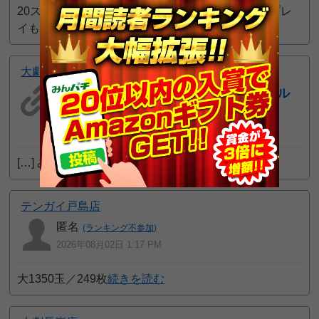
20スロ 46枚貸出 交換55枚 どないなってん？ 再プレ
イも
続きを読む
大劇嘉島店
8月1日 大劇嘉島店｜スロッター✕ワール
ド結果 | パチンコ店長のホール攻略
2026年08月02日 4:29 PM
[…] みんパチ […]
続きを読む
テンガイ戸島店
匿名
(ランキング不参加)
2026年08月02日 1:17 PM
大1350玉／249枚
続きを読む