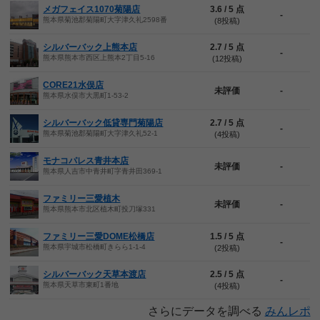
メガフェイス1070菊陽店
3.6 / 5 点
-
熊本県菊池郡菊陽町大字津久礼2598番
(8投稿)
シルバーバック上熊本店
2.7 / 5 点
-
熊本県熊本市西区上熊本2丁目5-16
(12投稿)
CORE21水俣店
未評価
-
熊本県水俣市大黒町1-53-2
シルバーバック低貸専門菊陽店
2.7 / 5 点
-
熊本県菊池郡菊陽町大字津久礼52-1
(4投稿)
モナコパレス青井本店
未評価
-
熊本県人吉市中青井町字青井田369-1
ファミリー三愛植木
未評価
-
熊本県熊本市北区植木町投刀塚331
ファミリー三愛DOME松橋店
1.5 / 5 点
-
熊本県宇城市松橋町きらら1-1-4
(2投稿)
シルバーバック天草本渡店
2.5 / 5 点
-
熊本県天草市東町1番地
(4投稿)
さらにデータを調べる
みんレポ