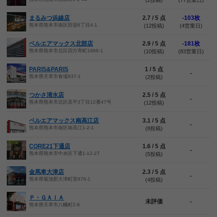
(2投稿)
(77営業日)
まるみつ浜線店
2.7 / 5 点
-103枚
熊本県熊本市南区田迎6丁目4-1
(12投稿)
(4営業日)
ベルエアマックス北部店
2.9 / 5 点
-181枚
熊本県熊本市北区四方寄町1666-1
(10投稿)
(83営業日)
PARIS&PARIS
1 / 5 点
-
熊本県天草市食場937-1
(2投稿)
つかさ清水店
2.5 / 5 点
-
熊本県熊本市北区高平3丁目12番47号
(12投稿)
ベルエアマックス南高江店
3.1 / 5 点
-
熊本県熊本市南区南高江1-2-1
(8投稿)
CORE21下通店
1.6 / 5 点
-
熊本県熊本市中央区下通1-12-27
(5投稿)
金馬車大津店
2.3 / 5 点
-
熊本県菊池郡大津町室976-1
(4投稿)
Ｐ・ＧＡＩＡ
未評価
-
熊本県天草市八幡町2-6