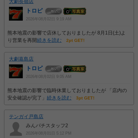
大劇長嶺店
トロピ
2
一般
位
2026年08月02日 9:19 AM
熊本地震の影響で店休しておりましたが 8月1日(土)よ
り営業を再開
続きを読む
2pt GET!
大劇嘉島店
トロピ
2
一般
位
2026年08月02日 9:05 AM
熊本地震の影響で臨時休業しておりましたが 「店内の
安全確認が完了」
続きを読む
3pt GET!
テンガイ戸島店
みんパチスタッフ2
2026年08月01日 5:12 PM