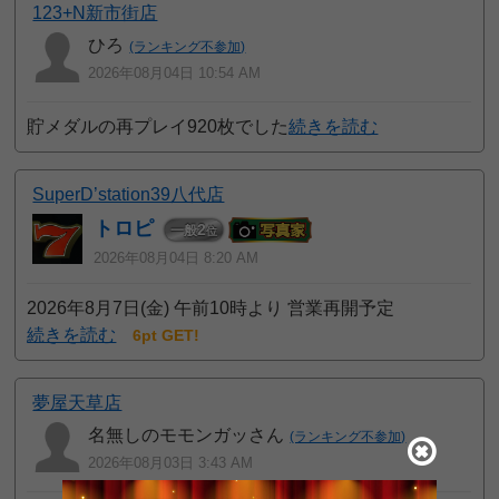
123+N新市街店
ひろ
(ランキング不参加)
2026年08月04日 10:54 AM
貯メダルの再プレイ920枚でした
続きを読む
SuperD’station39八代店
トロピ
2
一般
位
2026年08月04日 8:20 AM
2026年8月7日(金) 午前10時より 営業再開予定
続きを読む
6pt GET!
夢屋天草店
名無しのモモンガッさん
(ランキング不参加)
2026年08月03日 3:43 AM