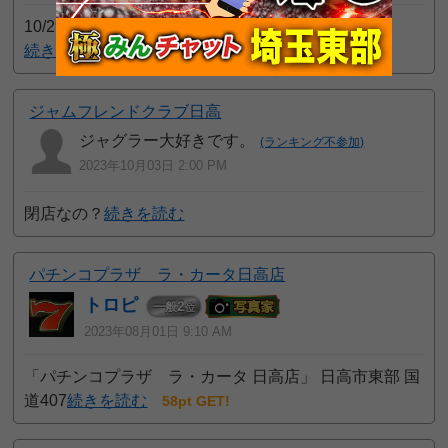
10/29の営業をもって閉店みたいです http://pachin
続きを読む
4pt GET!
ジャムフレンドクラブ日高
ジャグラー大好きです。
(ランキング不参加)
2023年10月03日 2:00 PM
閉店なの？
続きを読む
パチンコプラザ ラ・カータ日高店
トロピ
2
一般
位
2023年08月01日 9:10 AM
「パチンコプラザ ラ・カータ 日高店」 日高市東部 国
道407
続きを読む
58pt GET!