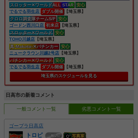
スロッター
✕ワールドALL STAR
安心
でるでる羽生店
ダブル開催
【埼玉県】
クロロ
調査隊
チームS/P
安心
ゴードン西川口店
初来店
【埼玉県】
スロッター
✕ワールド
安心
TOHO川越店
【埼玉県】
真-Makoto-
✕パチンカー
安心
ニュークラウン川越2号店
【埼玉県】
パチンカー
✕ワールド
安心
でるでる羽生店
ダブル開催
【埼玉県】
埼玉県のスケジュールを見る
日高市の新着コメント
一般コメント一覧
劣悪コメント一覧
ゴープラ日高店
トロピ
2
一般
位