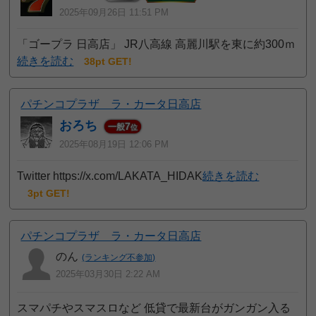
2025年09月26日 11:51 PM
「ゴープラ 日高店」 JR八高線 高麗川駅を東に約300ｍ
続きを読む
38pt GET!
パチンコプラザ ラ・カータ日高店
おろち
7
一般
位
2025年08月19日 12:06 PM
Twitter https://x.com/LAKATA_HIDAK
続きを読む
3pt GET!
パチンコプラザ ラ・カータ日高店
のん
(ランキング不参加)
2025年03月30日 2:22 AM
スマパチやスマスロなど 低貸で最新台がガンガン入る