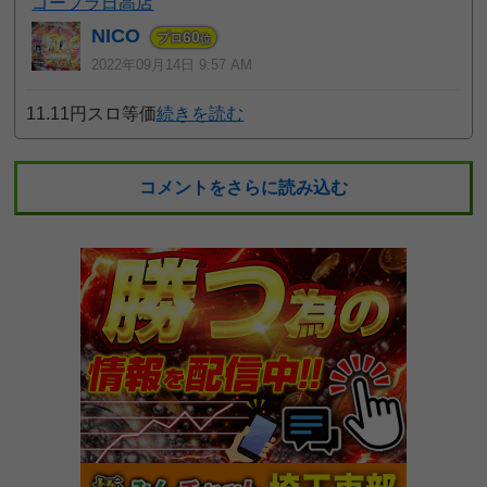
ゴープラ日高店
NICO
60
プロ
位
2022年09月14日 9:57 AM
11.11円スロ等価
続きを読む
コメントをさらに読み込む