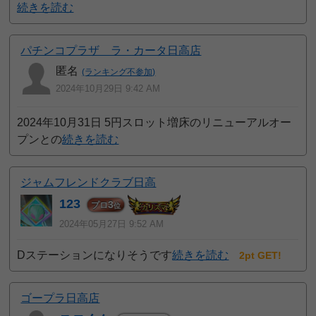
続きを読む
パチンコプラザ ラ・カータ日高店
匿名
(ランキング不参加)
2024年10月29日 9:42 AM
2024年10月31日 5円スロット増床のリニューアルオー
プンとの
続きを読む
ジャムフレンドクラブ日高
123
3
プロ
位
2024年05月27日 9:52 AM
Dステーションになりそうです
続きを読む
2pt GET!
ゴープラ日高店