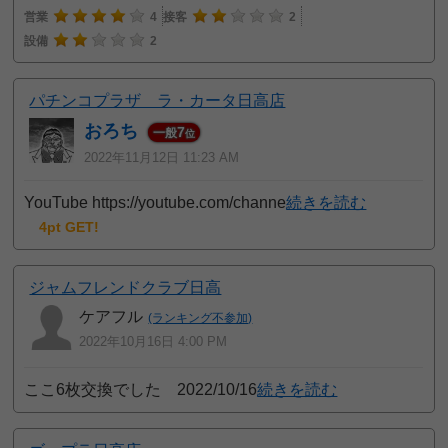
営業
4
接客
2
設備
2
パチンコプラザ ラ・カータ日高店
おろち
7
一般
位
2022年11月12日 11:23 AM
YouTube https://youtube.com/channe
続きを読む
4pt GET!
ジャムフレンドクラブ日高
ケアフル
(ランキング不参加)
2022年10月16日 4:00 PM
ここ6枚交換でした 2022/10/16
続きを読む