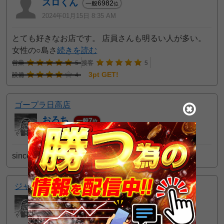
スロくん
6982
一般
位
2024年01月15日 8:35 AM
とても好きなお店です。 店員さんも明るい人が多い。
女性の○島さ
続きを読む
営業
5
接客
5
3pt GET!
設備
4
ゴープラ日高店
おろち
7
一般
位
2023年11月23日 7:52 AM
since 1984.8.11
続きを読む
8pt GET!
ジャムフレンドクラブ日高
おろち
7
一般
位
2023年10月03日 10:41 PM