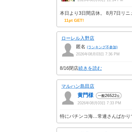
本日より3日間店休。 8月7日リ
11pt GET!
ローレル入野店
匿名
(ランキング不参加)
2026年08月03日 7:36 PM
8/16閉店
続きを読む
マルハン島田店
黄門様
26522
一般
位
2026年08月03日 7:33 PM
特にパチンコ海…常連さんばかり