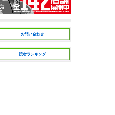
お問い合わせ
読者ランキング