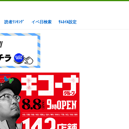
読者ﾗﾝｷﾝｸﾞ
イベ日検索
ｻﾑﾈｲﾙ設定