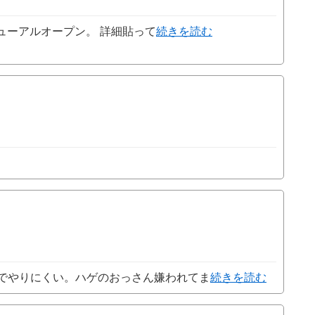
ニューアルオープン。 詳細貼って
続きを読む
でやりにくい。ハゲのおっさん嫌われてま
続きを読む