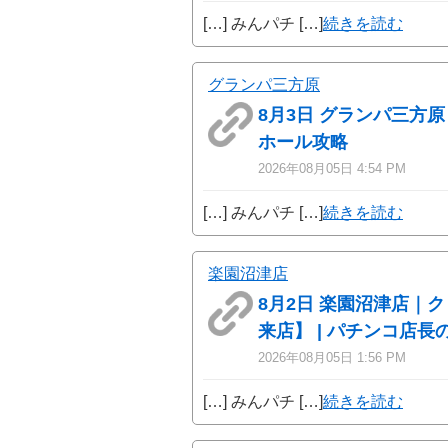
[…] みんパチ […]
続きを読む
グランパ三方原
8月3日 グランパ三方
ホール攻略
2026年08月05日 4:54 PM
[…] みんパチ […]
続きを読む
楽園沼津店
8月2日 楽園沼津店｜ク
来店】 | パチンコ店長
2026年08月05日 1:56 PM
[…] みんパチ […]
続きを読む