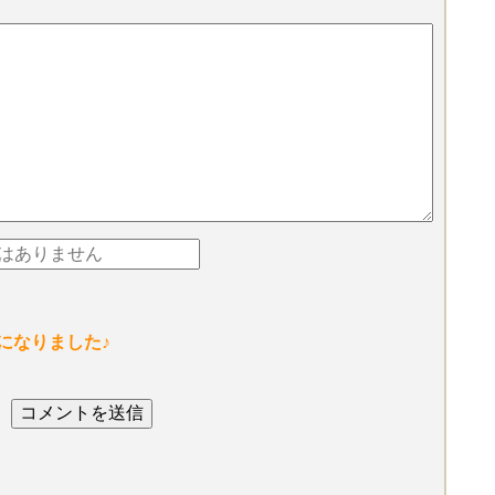
になりました♪