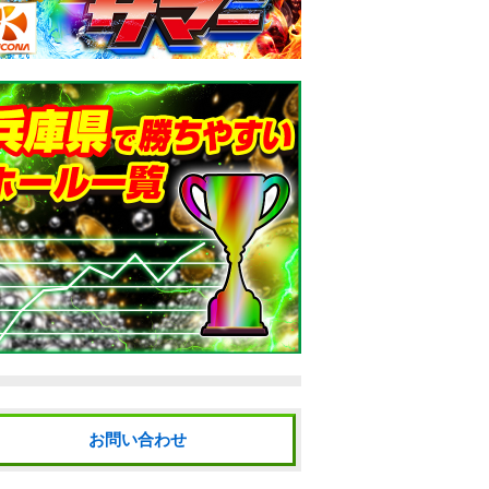
お問い合わせ