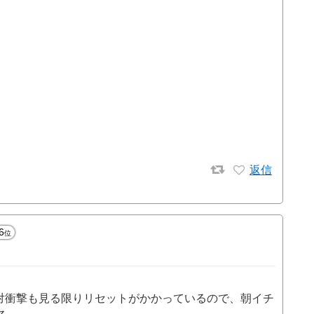
返信
6
位
対衝撃も見る限りリセットがかかっているので、朝イチ