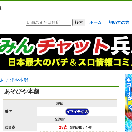
報
ホーム
初めての方
あそびや本舗
あそびや本舗
評価
番付
イマイチな店
全期間
28点
総合点
（評価数：4 件）