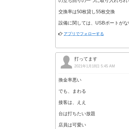
の立ち回りの一つに取り入れられ
交換率は50枚貸し55枚交換
設備に関しては、USBポートが
アプリでフォローする
打ってます
2021年1月18日 5:45 AM
換金率悪い
でも、まわる
接客は、ええ
台は打ちたい放題
店員は可愛い