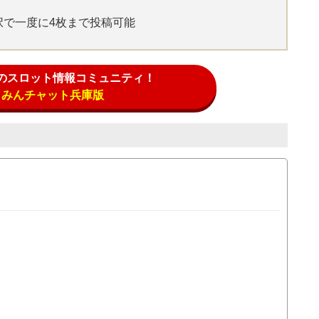
選択で一度に4枚まで投稿可能
のスロット情報コミュニティ！
みんチャット兵庫版