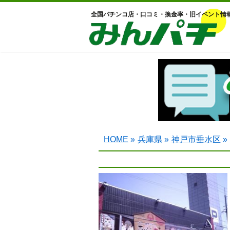
全国パチンコ店・口コミ・換金率・旧イベント情
HOME
»
兵庫県
»
神戸市垂水区
»