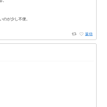
る。
ないのが少し不便。
返信