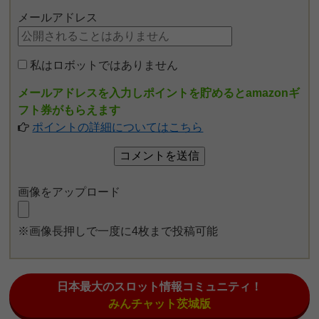
メールアドレス
私はロボットではありません
メールアドレスを入力しポイントを貯めるとamazonギ
フト券がもらえます
ポイントの詳細についてはこちら
画像をアップロード
※画像長押しで一度に4枚まで投稿可能
日本最大のスロット情報コミュニティ！
みんチャット茨城版