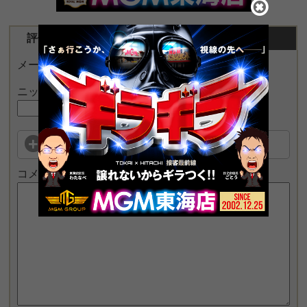
評価・コメントをする
営業の予想をする
メールアドレスが公開されることはありません。
ニックネーム
この店舗を評価する
コメント