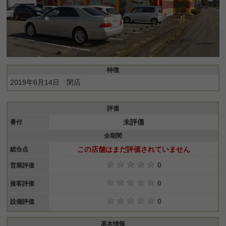
特徴
2019年6月14日 閉店
評価
未評価
番付
全期間
この店舗はまだ評価されていません
総合点
0
営業評価
0
接客評価
0
設備評価
基本情報