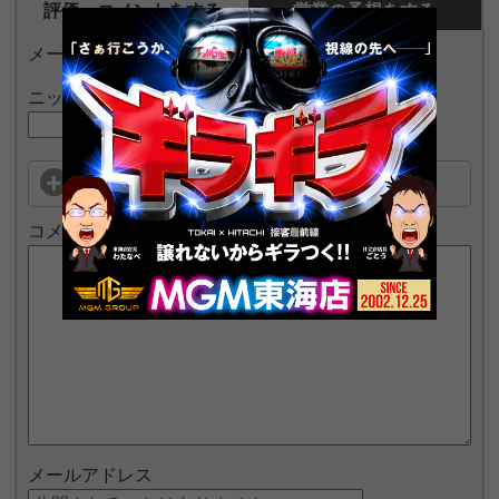
評価・コメントをする
営業の予想をする
メールアドレスが公開されることはありません。
ニックネーム
この店舗を評価する
コメント
メールアドレス