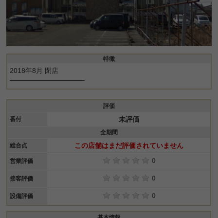
特徴
2018年8月 閉店
━━━━━━━━━━━
評価
未評価
番付
全期間
この店舗はまだ評価されていません
総合点
0
営業評価
0
接客評価
0
設備評価
基本情報