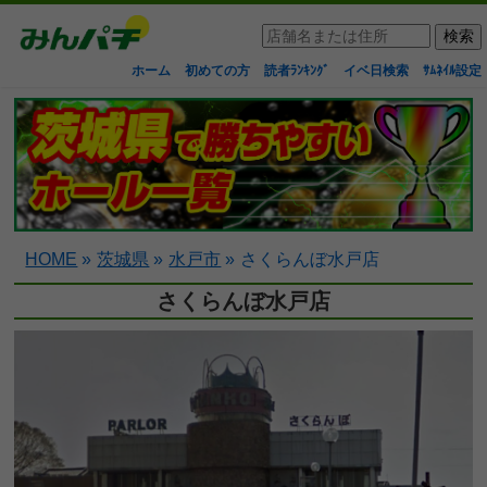
ホーム
初めての方
読者ﾗﾝｷﾝｸﾞ
イベ日検索
ｻﾑﾈｲﾙ設定
HOME
»
茨城県
»
水戸市
»
さくらんぼ水戸店
さくらんぼ水戸店