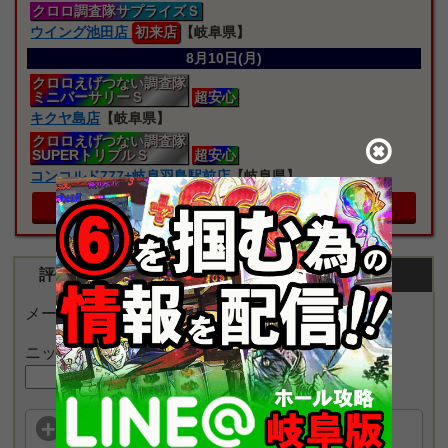
クロロ
調査隊サプライズＳ
ウイング池田店
初来店
【岐阜県】
8月10日(月)
クロロえげつない
調査隊
ミニバーサリーＳ
超安心
キクヤ島店
【岐阜県】
クロロえげつない
調査隊
SUPERトリプルＳ
超安心
コンコルド777+岐阜羽島駅前店
【岐阜県】
岐阜県のスケジュールを見る
評価・コメントをする
営業の予想をする
メールアドレスが公開されることはありません。
ニックネーム
この店舗を評価する