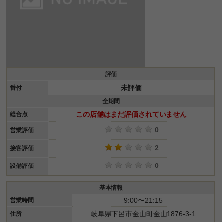
評価
未評価
番付
全期間
この店舗はまだ評価されていません
総合点
0
営業評価
2
接客評価
0
設備評価
基本情報
9:00〜21:15
営業時間
岐阜県下呂市金山町金山1876-3-1
住所