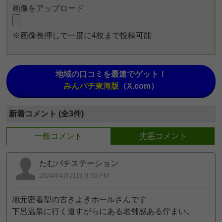
画像をアップロード
※画像長押しで一度に4枚まで投稿可能
地域の口コミを最速でゲット！
みんパチ東海版
（X.com）
新着コメント (全3件)
一般コメント
劣悪コメント
たむパチステーション
2024年4月21日 9:30 PM
地元密着型の古きよきホールさんです
下呂温泉に行く道すがらにある老舗感ある佇まい。