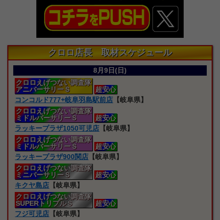
クロロ店長 取材スケジュール
8月9日(日)
クロロえげつない
調査隊
アニバーサリーＳ
超安心
コンコルド777+岐阜羽島駅前店
【岐阜県】
クロロえげつない
調査隊
ミドルバーサリーＳ
超安心
ラッキープラザ1050可児店
【岐阜県】
クロロえげつない
調査隊
ミドルバーサリーＳ
超安心
ラッキープラザ900関店
【岐阜県】
クロロえげつない
調査隊
ミニバーサリーＳ
超安心
キクヤ島店
【岐阜県】
クロロえげつない
調査隊
SUPERトリプルＳ
超安心
フジ可児店
【岐阜県】