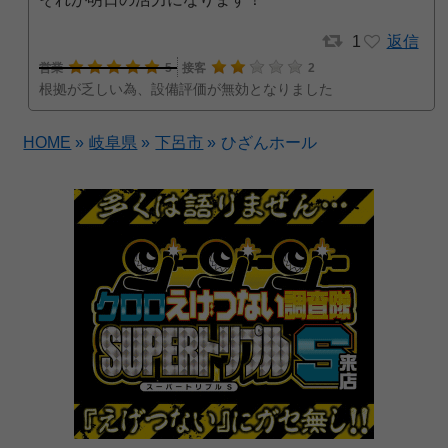
1
返信
営業
5
接客
2
根拠が乏しい為、設備評価が無効となりました
HOME
»
岐阜県
»
下呂市
»
ひざんホール