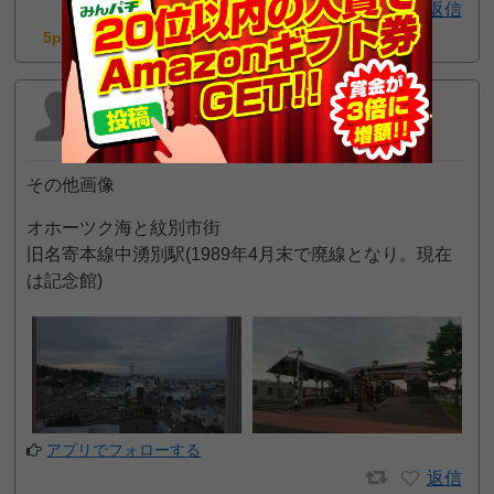
返信
5pt GET!
管理人クロロ店長
2020年9月18日 12:22 AM
その他画像
オホーツク海と紋別市街
旧名寄本線中湧別駅(1989年4月末で廃線となり。現在
は記念館)
アプリでフォローする
返信