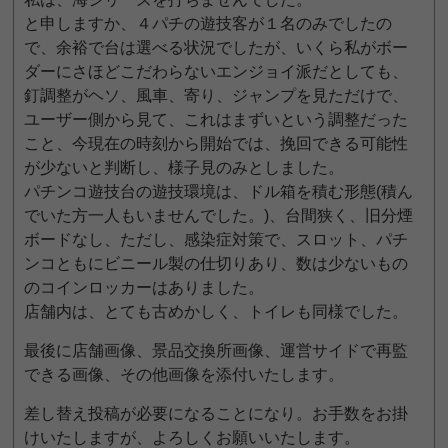
と申しますか、４パチの遊技客が１名のみでしたの
で、余裕で台は選べる状況でしたが、いくら私がボー
ダーにさほどこだわらないエンジョイ派だとしても、
釘調整がヘソ、風車、寄り、ジャンプを見ただけで、
ユーザー側から見て、これはまずいという調整だった
こと、今現在の時刻から開始では、挽回できる可能性
が少ないと判断し、様子見のみとしました。
パチンコ遊技台の遊技環境は、ドル箱を積む形態(積ん
でいた方一人もいませんでした。)、台間狭く、旧分煙
ボードなし、ただし、感染症対策で、スロット、パチ
ンコともにビニール製の仕切りあり、数は少ないもの
のコインロッカーはありました。
店舗内は、とても古めかしく、トイレも同様でした。
最後に店舗画像、景品交換所画像、運営サイドで再監
できる画像、その他画像を添付いたします。
差し替え投稿が必要になることになり。お手数をお掛
けいたしますが、よろしくお願いいたします。