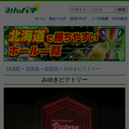
ホーム
初めての方
読者ﾗﾝｷﾝｸﾞ
イベ日検索
ｻﾑﾈｲﾙ設定
HOME
»
北海道
»
紋別市
»
みゆきビクトリー
みゆきビクトリー