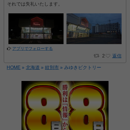
それでは失礼いたします。
アプリでフォローする
2
返信
HOME
»
北海道
»
紋別市
»
みゆきビクトリー