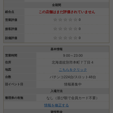
全期間
この店舗はまだ評価されていません
総合点
0
営業評価
0
接客評価
0
設備評価
基本情報
9:00～23:00
営業時間
北海道紋別市本町７丁目４
住所
こちらをクリック
地図
パチンコ224台/スロット48台
台数
情報募集中
旧イベント日
入場方法
なし（並び順で会員カード不要）
整理券の有無
情報を修正する
遊技料金