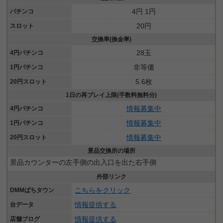
4円 1円
パチンコ
20円
スロット
交換率(換金率)
28玉
4円パチンコ
非等価
1円パチンコ
5.6枚
20円スロット
1日の再プレイ上限(手数料無料分)
情報募集中
4円パチンコ
情報募集中
1円パチンコ
情報募集中
20円スロット
景品交換所の場所
景品カウンターの左手側の出入口を出た右手側
外部リンク
こちらをクリック
DMMぱちタウン
情報提供する
台データ
情報提供する
店舗ブログ