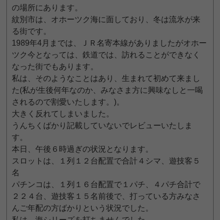
の場所にあります。
紋別市は、オホーツク海に面しており、冬は流氷が来
る街です。
1989年4月までは、ＪＲ名寄本線がありましたがオホー
ツク今となっては、鉄道では、訪れることができなく
なった街でもあります。
私は、そのようなことはあり、生まれて初めて来まし
た(私が生後何年なのか、みなさま方に興味なしと一喝
されるので割愛いたします。)。
大きく反れてしまいました。
うんちくばかり記載していないでレビューいたしま
す。
本日、午後６時過ぎの状況となります。
スロットは、１列１２台配置で合計４シマ、遊技客５
名
パチンコは、１列１６台配置で１パチ、４パチ合計で
２２４台、遊技客１５名前後で、打っている方みなさ
んご年配の方ばかりという状況でした。
私は、海シリーズを打ちませんでした。