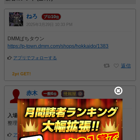
ねろ
10
プロ
位
2025年3月29日 10:33 PM
DMMぱちタウン
https://p-town.dmm.com/shops/hokkaido/1383
アプリでフォローする
返信
2pt GET!
赤木
6
一般
位
2023年3月8日 10:38 AM
入場方法
整理券の有無：なし（並び順で会員カード不要）
アプリでフォローする