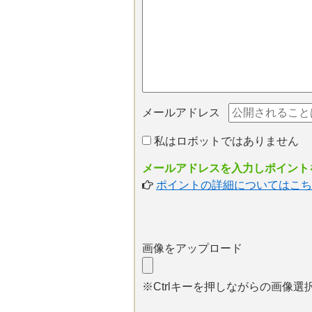
メールアドレス
私はロボットではありません
メールアドレスを入力しポイントを
ポイントの詳細についてはこち
画像をアップロード
※Ctrlキーを押しながらの画像