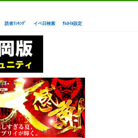
読者ﾗﾝｷﾝｸﾞ
イベ日検索
ｻﾑﾈｲﾙ設定