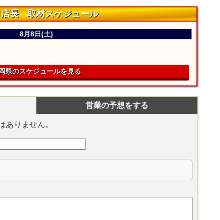
ロ店長 取材スケジュール
8月8日(土)
岡県のスケジュールを見る
営業の予想をする
はありません。