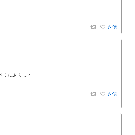
返信
すぐにあります
返信