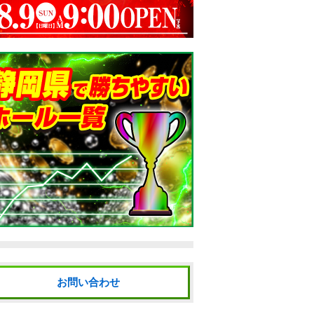
お問い合わせ