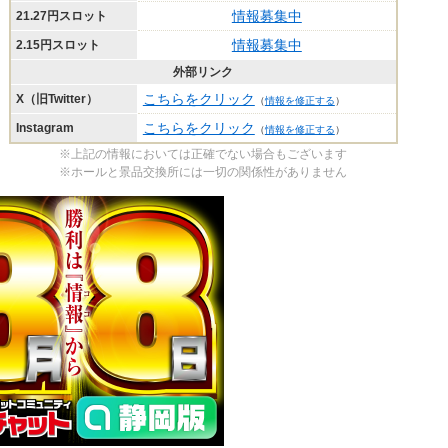
情報募集中
21.27円スロット
情報募集中
2.15円スロット
外部リンク
こちらをクリック
X（旧Twitter）
（
情報を修正する
）
こちらをクリック
Instagram
（
情報を修正する
）
※上記の情報においては正確でない場合もございます
※ホールと景品交換所には一切の関係性がありません