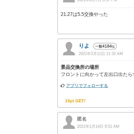
21.27は5.5交換やった
りよ
4184
一般
位
2021年2月11日 11:32 AM
景品交換所の場所
フロントに向かって左出口出たら
アプリでフォローする
15pt GET!
匿名
2021年1月14日 8:51 AM