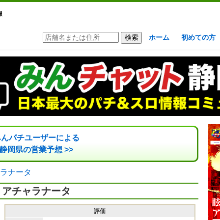
報
ホーム
初めての方
みんパチユーザーによる
静岡県の営業予想 >>
ラナータ
アチャラナータ
評価