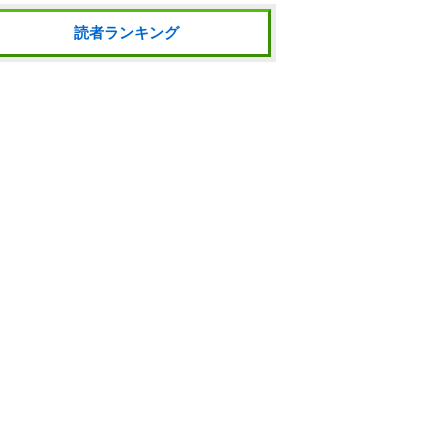
読者ランキング