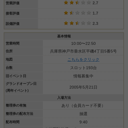
2.7
営業評価
1.7
接客評価
2.3
設備評価
基本情報
10:00〜22:50
営業時間
兵庫県神戸市垂水区平磯4丁目5番5号
住所
こちらをクリック
地図
スロット193台
台数
情報募集中
旧イベント日
グランドオープン日
2005年5月21日
(周年イベント)
入場方法
あり（会員カード不要）
整理券の有無
抽選
整理券の配布方法
9:40
配布時間