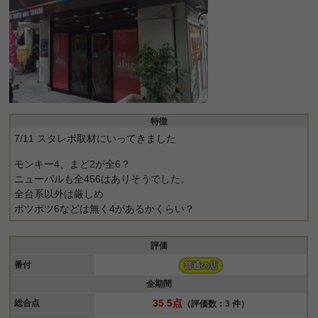
特徴
7/11 スタレポ取材にいってきました
モンキー4、まど2が全6？
ニューパルも全456はありそうでした。
全台系以外は厳しめ
ポツポツ6などは無く4があるかくらい？
評価
番付
普通の店
全期間
35.5点
総合点
（評価数：3 件）