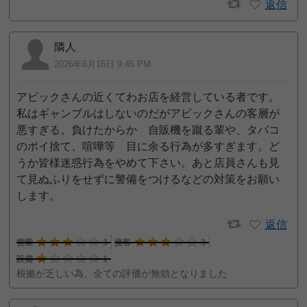
返信
隣人
2026年6月16日 9:46 PM
アビックさんの近くてわお店を経営している者です。
私はギャンブルはしないのだがアビックさんの客層が
悪すぎる。負けたからか 自販機を蹴る輩や、タバコ
のポイ捨て、喧嘩等 目に余る行為が多すぎます。ど
うか皆様迷惑行為をやめて下さい。あと店員さんも見
て見ぬふりをせずに警備をつけるなどの対策をお願い
します。
返信
営業
3
接客
3
設備
1
根拠が乏しい為、全ての評価が無効となりました