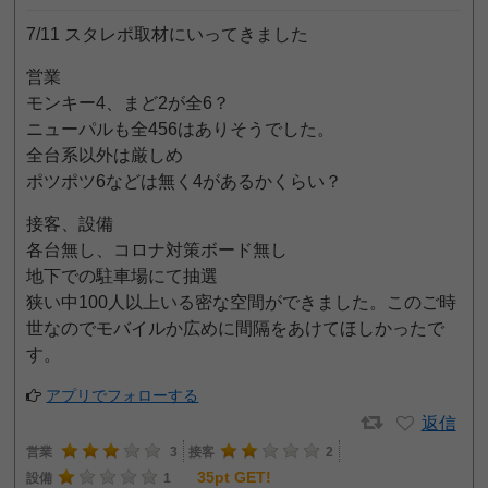
7/11 スタレポ取材にいってきました
営業
モンキー4、まど2が全6？
ニューパルも全456はありそうでした。
全台系以外は厳しめ
ポツポツ6などは無く4があるかくらい？
接客、設備
各台無し、コロナ対策ボード無し
地下での駐車場にて抽選
狭い中100人以上いる密な空間ができました。このご時
世なのでモバイルか広めに間隔をあけてほしかったで
す。
アプリでフォローする
返信
営業
3
接客
2
35pt GET!
設備
1