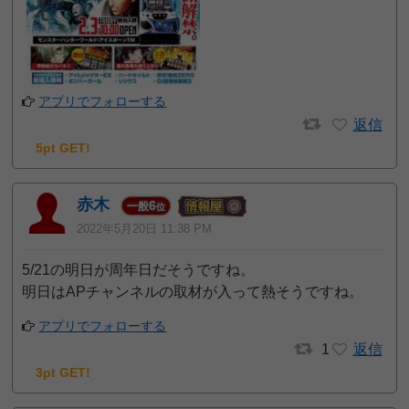
アプリでフォローする
返信
5pt GET!
赤木
6
一般
位
2022年5月20日 11:38 PM
5/21の明日が周年日だそうですね。
明日はAPチャンネルの取材が入って熱そうですね。
アプリでフォローする
1
返信
3pt GET!