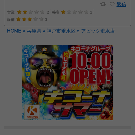
返信
営業
2
接客
1
設備
3
HOME
»
兵庫県
»
神戸市垂水区
»
アビック垂水店