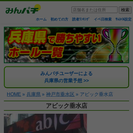
ホーム
初めての方
読者ﾗﾝｷﾝｸﾞ
イベ日検索
ｻﾑﾈｲﾙ設定
みんパチユーザーによる
兵庫県の営業予想 >>
HOME
»
兵庫県
»
神戸市垂水区
»
アビック垂水店
アビック垂水店