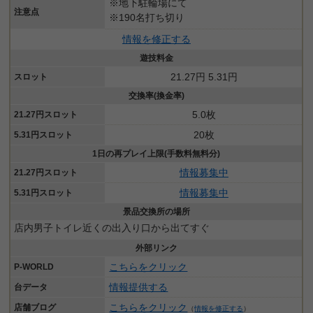
※地下駐輪場にて
注意点
※190名打ち切り
情報を修正する
遊技料金
21.27円 5.31円
スロット
交換率(換金率)
5.0枚
21.27円スロット
20枚
5.31円スロット
1日の再プレイ上限(手数料無料分)
情報募集中
21.27円スロット
情報募集中
5.31円スロット
景品交換所の場所
店内男子トイレ近くの出入り口から出てすぐ
外部リンク
こちらをクリック
P-WORLD
情報提供する
台データ
こちらをクリック
店舗ブログ
（
情報を修正する
）