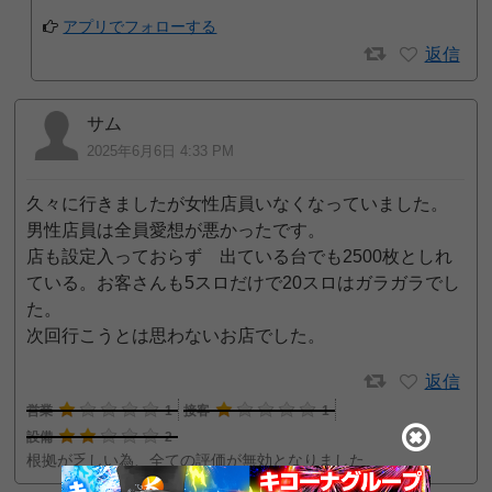
アプリでフォローする
返信
サム
2025年6月6日 4:33 PM
久々に行きましたが女性店員いなくなっていました。
男性店員は全員愛想が悪かったです。
店も設定入っておらず 出ている台でも2500枚としれ
ている。お客さんも5スロだけで20スロはガラガラでし
た。
次回行こうとは思わないお店でした。
返信
営業
1
接客
1
設備
2
根拠が乏しい為、全ての評価が無効となりました