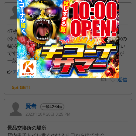
スットン卿
1191
一般
位
2024年8月10日 9:56 PM
47枚/1000円 5枚交換
(今となっては「等価交換」という表現が曖昧さ(解釈の
幅)を含んでいるので、表記統一していただければ幸い
です。貸玉の小数点表記も「n枚/1000円」等のほうが
一般的かと思われます。)
アプリでフォローする
返信
5pt GET!
賢者
4264
一般
位
2023年10月28日 3:25 PM
景品交換所の場所
店内男子トイレ近くの出入り口から出てすぐ