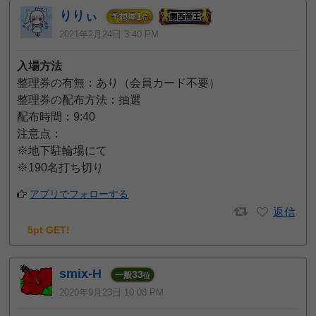
りりぃ
1
予想屋
位
2021年2月24日 3:40 PM
入場方法
整理券の有無：あり（会員カード不要）
整理券の配布方法：抽選
配布時間：9:40
注意点：
※地下駐輪場にて
※190名打ち切り
アプリでフォローする
返信
5pt GET!
smix-H
33
一般
位
2020年9月23日 10:08 PM