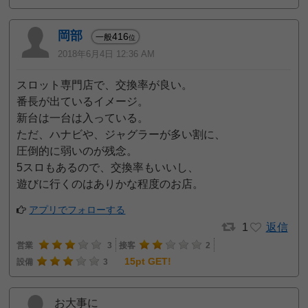
岡部
416
一般
位
2018年6月4日 12:36 AM
スロット専門店で、交換率が良い。
番長が出ているイメージ。
新台は一台は入っている。
ただ、ハナビや、ジャグラーが多い割に、
圧倒的に弱いのが残念。
5スロもあるので、交換率もいいし、
遊びに行くのはありかな程度のお店。
アプリでフォローする
1
返信
営業
3
接客
2
15pt GET!
設備
3
お大事に