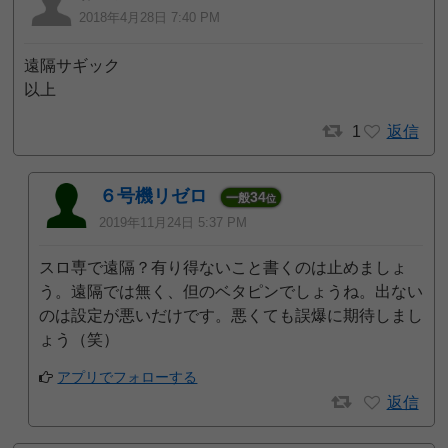
2018年4月28日 7:40 PM
遠隔サギック
以上
1
返信
６号機リゼロ
34
一般
位
2019年11月24日 5:37 PM
スロ専で遠隔？有り得ないこと書くのは止めましょ
う。遠隔では無く、但のベタピンでしょうね。出ない
のは設定が悪いだけです。悪くても誤爆に期待しまし
ょう（笑）
アプリでフォローする
返信