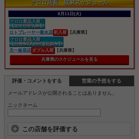
クロロ店長 取材スケジュール
8月11日(火)
クロロ景品入荷
【エイリやん☕】
ロトプレーヤー垂水店
初入荷
【兵庫県】
クロロ景品入荷
【分身☕3人ver/道化師☕】
天一板宿店
ダブル入荷
【兵庫県】
兵庫県のスケジュールを見る
評価・コメントをする
営業の予想をする
メールアドレスが公開されることはありません。
ニックネーム
この店舗を評価する