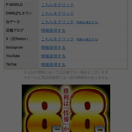
こちらをクリック
P-WORLD
こちらをクリック
DMMぱちタウン
こちらをクリック
台データ
（
情報を修正する
）
情報提供する
店舗ブログ
こちらをクリック
X（旧Twitter）
（
情報を修正する
）
情報提供する
Instagram
情報提供する
YouTube
情報提供する
TikTok
※上記の情報においては正確でない場合もございます
※ホールと景品交換所には一切の関係性がありません