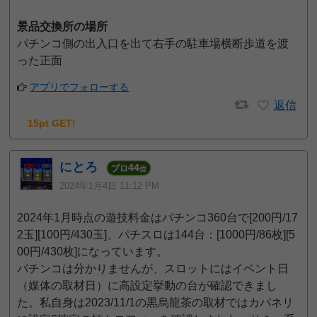
景品交換所の場所
パチンコ側の出入口を出て右手の駐車場横断歩道を渡
った正面
アプリでフォローする
返信
15pt GET!
にとろ
44
プロ
位
2024年1月4日 11:12 PM
2024年1月時点の遊技料金はパチンコ360台で[200円/17
2玉][100円/430玉]、パチスロは144台：[1000円/86枚][5
00円/430枚]になっています。
パチンコは分かりませんが、スロットにはイベント日
（媒体の取材日）に高設定挙動の台が確認できまし
た。私自身は2023/11/1の黒烏龍茶の取材ではカバネリ