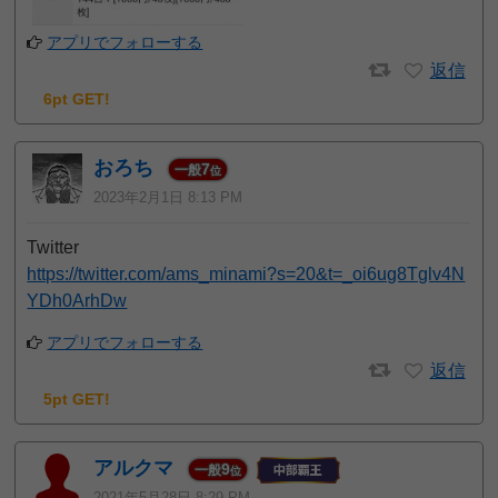
アプリでフォローする
返信
6pt GET!
おろち
7
一般
位
2023年2月1日 8:13 PM
Twitter
https://twitter.com/ams_minami?s=20&t=_oi6ug8Tglv4N
YDh0ArhDw
アプリでフォローする
返信
5pt GET!
アルクマ
9
一般
位
2021年5月28日 8:29 PM