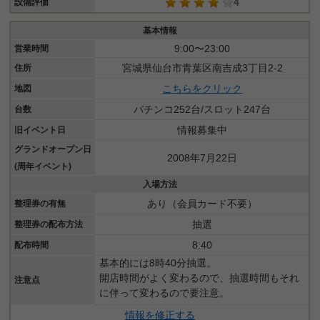
4
設備評価
基本情報
9:00〜23:00
営業時間
宮城県仙台市青葉区南吉成3丁目2-2
住所
こちらをクリック
地図
パチンコ252台/スロット247台
台数
情報募集中
旧イベント日
グランドオープン日
2008年7月22日
(周年イベント)
入場方法
あり（会員カード不要）
整理券の有無
抽選
整理券の配布方法
8:40
配布時間
基本的には8時40分抽選。
開店時間がよく変わるので、抽選時間もそれ
注意点
に伴って変わるので要注意。
情報を修正する