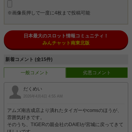
※画像長押しで一度に4枚まで投稿可能
日本最大のスロット情報コミュニティ！
みんチャット南東北版
新着コメント (全15件)
一般コメント
劣悪コメント
だくめい
2026年4月4日 4:55 AM
アムズ南吉成店より潰れたタイガーやcomsのほうが、
雰囲気好きです。
そのうち、TIGERの親会社のDAIEIが宮城に戻ってきて
ほしいです。