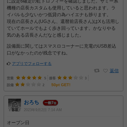
に設定6確定の虹トロフィーを確認しました。サミー系
機種の店長カスタムも使用していると思われます。ラ
イバルも少ないかつ低貸の為ハイエナも捗ります。
現在の店長さん(UGさん、還暦前店長さん)はXも活用し
ていてホールでもよく歩き回っています。かなりやる
気のある店長さんだなと感じました。
設備面に関してはスマスロコーナーに充電のUSB差込
口がなかったのが残念ですね。
アプリでフォローする
返信
営業
5
接客
3
50pt GET!
設備
2
おろち
7
一般
位
2023年9月2日 7:14 AM
オープン日