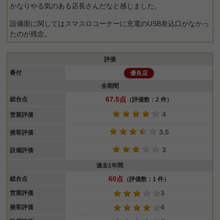
かなりやる気のある店長さんだなと感じました。
設備面に関してはスマスロコーナーに充電のUSB差込口がなかっ
たのが残念。
評価
番付
優良店
全期間
67.5点
総合点
（評価数：2 件）
4
営業評価
3.5
接客評価
3
設備評価
過去1年間
60点
総合点
（評価数：1 件）
3
営業評価
4
接客評価