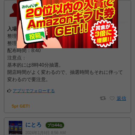
赤木
6
一般
位
2025年1月29日 9:54 PM
入場方法
整理券の有無：あり（会員カード不要）
整理券の配布方法：抽選
配布時間：8:40
注意点：
基本的には8時40分抽選。
開店時間がよく変わるので、抽選時間もそれに伴って
変わるので要注意。
アプリでフォローする
返信
5pt GET!
にとろ
44
プロ
位
2024年1月6日 8:56 AM