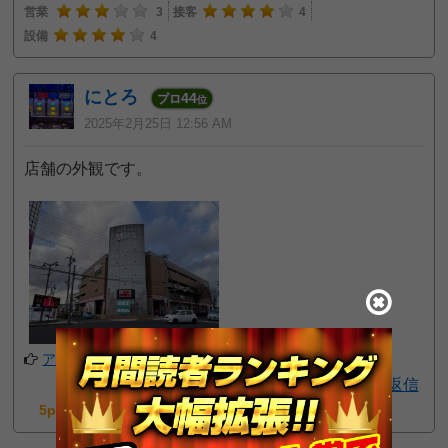
営業
3
接客
4
設備
4
にとろ
44
プロ
位
2025年2月25日 12:56 AM
店舗の外観です。
アプリでフォローする
返信
5pt GET!