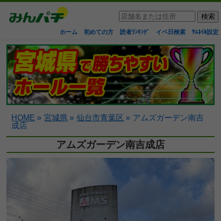
ホーム
初めての方
読者ﾗﾝｷﾝｸﾞ
イベ日検索
ｻﾑﾈｲﾙ設定
HOME
»
宮城県
»
仙台市青葉区
»
アムズガーデン南吉
成店
アムズガーデン南吉成店