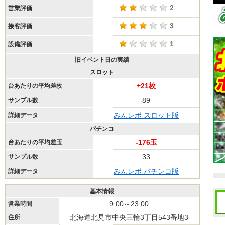
2
営業評価
3
接客評価
1
設備評価
旧イベント日の実績
スロット
+21枚
台あたりの平均差枚
89
サンプル数
みんレポ スロット版
詳細データ
パチンコ
-176玉
台あたりの平均差玉
33
サンプル数
みんレポ パチンコ版
詳細データ
基本情報
9:00～23:00
営業時間
北海道北見市中央三輪3丁目543番地3
住所