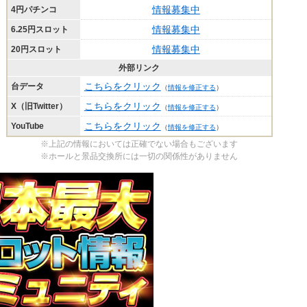
情報募集中
4円パチンコ
情報募集中
6.25円スロット
情報募集中
20円スロット
外部リンク
こちらをクリック
台データ
（
情報を修正する
）
こちらをクリック
X（旧Twitter）
（
情報を修正する
）
こちらをクリック
YouTube
（
情報を修正する
）
※上記の情報においては正確でない場合もございます
※ホールと景品交換所には一切の関係性がありません