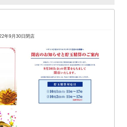
2年9月30日閉店