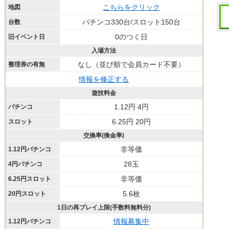
こちらをクリック
地図
パチンコ330台/スロット150台
台数
0のつく日
旧イベント日
入場方法
なし（並び順で会員カード不要）
整理券の有無
情報を修正する
遊技料金
1.12円 4円
パチンコ
6.25円 20円
スロット
交換率(換金率)
非等価
1.12円パチンコ
28玉
4円パチンコ
非等価
6.25円スロット
5.6枚
20円スロット
1日の再プレイ上限(手数料無料分)
情報募集中
1.12円パチンコ