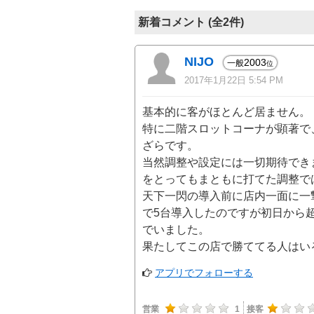
新着コメント (全2件)
NIJO
2003
一般
位
2017年1月22日 5:54 PM
基本的に客がほとんど居ません。
特に二階スロットコーナが顕著で
ざらです。
当然調整や設定には一切期待でき
をとってもまともに打てた調整で
天下一閃の導入前に店内一面に一
で5台導入したのですが初日から
でいました。
果たしてこの店で勝ててる人はい
アプリでフォローする
営業
1
接客