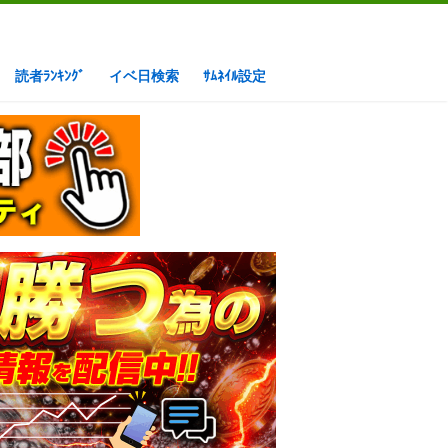
読者ﾗﾝｷﾝｸﾞ
イベ日検索
ｻﾑﾈｲﾙ設定