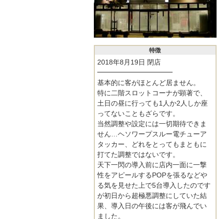
特徴
2018年8月19日 閉店
━━━━━━━━━━━
基本的に客がほとんど居ません。
特に二階スロットコーナが顕著で、
土日の昼に行っても1人か2人しか座
ってないこともざらです。
当然調整や設定には一切期待できま
せん…ヘソワープスルー電チューア
タッカー、どれをとってもまともに
打てた調整ではないです。
天下一閃の導入前に店内一面に一撃
性をアピールするPOPを張るなどや
る気を見せた上で5台導入したのです
が初日から超極悪調整にしていた結
果、導入日の午後には客が飛んでい
ました。