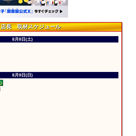
ロ店長 取材スケジュール
8月8日(土)
8月9日(日)
心
】