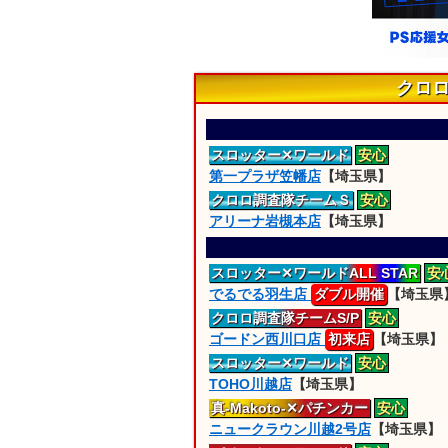
クロ
スロッター
✕ワールド
安心
第一プラザ笠幡店
【埼玉県】
クロロ
調査隊
チームＳ
安心
アリーナ岩槻本店
【埼玉県】
スロッター
✕ワールドALL STAR
安
でるでる羽生店
ダブル開催
【埼玉県
クロロ
調査隊
チームS/P
安心
ゴードン西川口店
初来店
【埼玉県】
スロッター
✕ワールド
安心
TOHO川越店
【埼玉県】
真-Makoto-
✕パチンカー
安心
ニュークラウン川越2号店
【埼玉県】