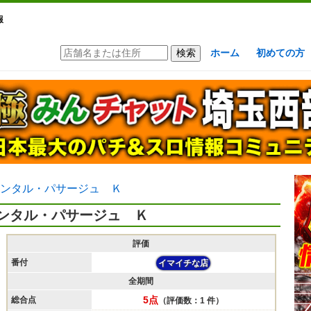
報
ホーム
初めての方
ンタル・パサージュ Ｋ
ンタル・パサージュ Ｋ
評価
番付
イマイチな店
全期間
5点
総合点
（評価数：1 件）