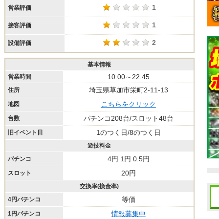
1
営業評価
1
接客評価
2
設備評価
基本情報
10:00～22:45
営業時間
埼玉県草加市栄町2-11-13
住所
こちらをクリック
地図
パチンコ208台/スロット48台
台数
1のつく日/8のつく日
旧イベント日
遊技料金
4円 1円 0.5円
パチンコ
20円
スロット
交換率(換金率)
等価
4円パチンコ
情報募集中
1円パチンコ