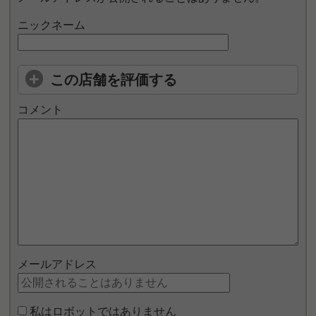
ニックネーム
この店舗を評価する
コメント
メールアドレス
私はロボットではありません