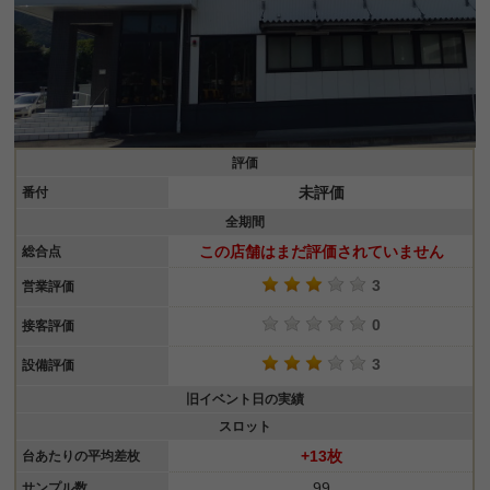
評価
未評価
番付
全期間
この店舗はまだ評価されていません
総合点
3
営業評価
0
接客評価
3
設備評価
旧イベント日の実績
スロット
+13枚
台あたりの平均差枚
99
サンプル数