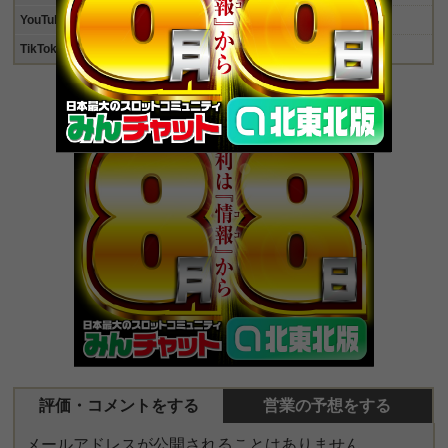
こちらをクリック
YouTube
（
情報を修正する
）
こちらをクリック
TikTok
（
情報を修正する
）
※上記の情報においては正確でない場合もございます
※ホールと景品交換所には一切の関係性がありません
評価・コメントをする
営業の予想をする
メールアドレスが公開されることはありません。