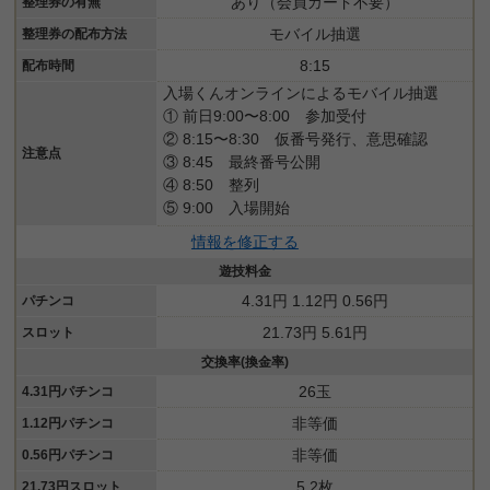
あり（会員カード不要）
整理券の有無
モバイル抽選
整理券の配布方法
8:15
配布時間
入場くんオンラインによるモバイル抽選
① 前日9:00〜8:00 参加受付
② 8:15〜8:30 仮番号発行、意思確認
注意点
③ 8:45 最終番号公開
④ 8:50 整列
⑤ 9:00 入場開始
情報を修正する
遊技料金
4.31円 1.12円 0.56円
パチンコ
21.73円 5.61円
スロット
交換率(換金率)
26玉
4.31円パチンコ
非等価
1.12円パチンコ
非等価
0.56円パチンコ
5.2枚
21.73円スロット