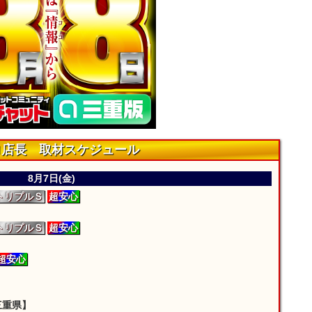
ロ店長 取材スケジュール
8月7日(金)
RトリプルＳ
超安心
RトリプルＳ
超安心
超安心
三重県】