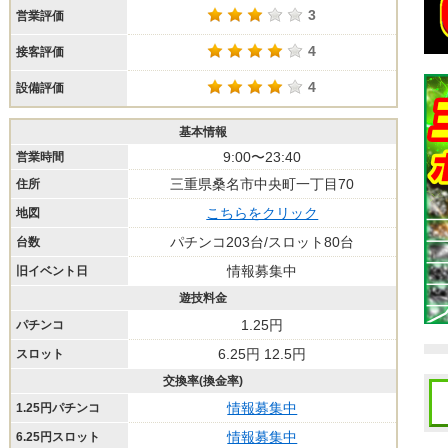
3
営業評価
4
接客評価
4
設備評価
基本情報
9:00〜23:40
営業時間
三重県桑名市中央町一丁目70
住所
こちらをクリック
地図
パチンコ203台/スロット80台
台数
情報募集中
旧イベント日
遊技料金
1.25円
パチンコ
6.25円 12.5円
スロット
交換率(換金率)
情報募集中
1.25円パチンコ
情報募集中
6.25円スロット