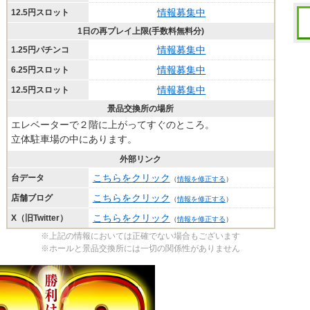
情報募集中
12.5円スロット
1日の再プレイ上限(手数料無料分)
情報募集中
1.25円パチンコ
情報募集中
6.25円スロット
情報募集中
12.5円スロット
景品交換所の場所
エレベーターで２階に上がってすぐのところ。
立体駐車場の中にあります。
外部リンク
こちらをクリック
台データ
（
情報を修正する
）
こちらをクリック
店舗ブログ
（
情報を修正する
）
こちらをクリック
X（旧Twitter）
（
情報を修正する
）
※上記の情報においては正確でない場合もございます
※ホールと景品交換所には一切の関係性がありません