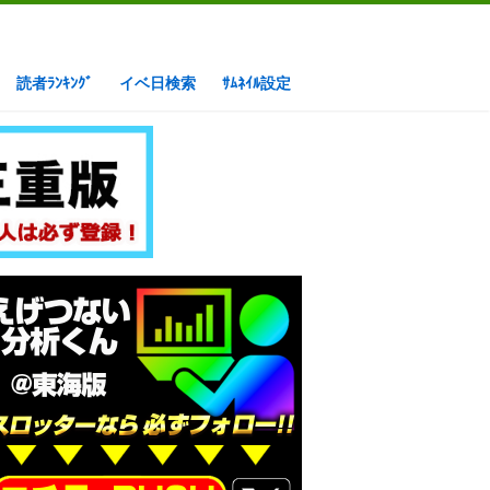
読者ﾗﾝｷﾝｸﾞ
イベ日検索
ｻﾑﾈｲﾙ設定