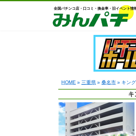
全国パチンコ店・口コミ・換金率・旧イベント情
HOME
»
三重県
»
桑名市
»
キング
キ