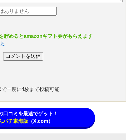
貯めるとamazonギフト券がもらえます
ら
選択で一度に4枚まで投稿可能
の口コミを最速でゲット！
んパチ東海版
（X.com）