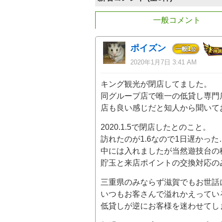
一般コメント
ポイズン
1
一般
位
2020年1月7日 3:41 AM
キング観光が閉店してました。
同グループ店で唯一の低貸し専門
店も良い感じだと知人から聞いて
2020.1.5で閉店したとのこと。
訪れたのが1.6なので1日遅かった
中には入れましたが当然遊技台の
貯玉と来店ポイントの交換対応の
三重県のみならず滋賀でもお世話
いつもお客さんで溢れかえってい
低貸しが逆にお客様を迷わせてし