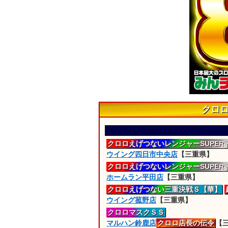
クロ
クロロえげつない
レンジャー
SUPE
ウイング四日市中央店
【三重県】
クロロえげつない
レンジャー
SUPE
ホームラン平田店
【三重県】
クロロえげつない三重決戦Ｓ【華】
ウイング菰野店
【三重県】
クロロ
マスクＳＳ
マルハン鈴鹿店
クロロ店長の伝令
【