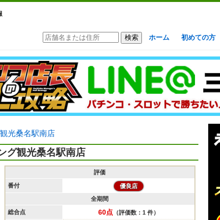
報
ホーム
初めての方
観光桑名駅南店
ング観光桑名駅南店
評価
番付
優良店
全期間
60点
総合点
（評価数：1 件）