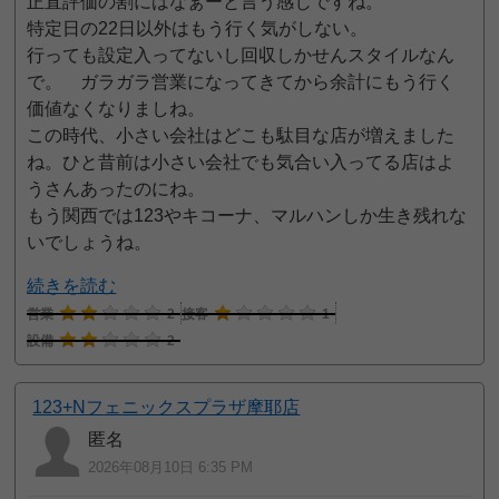
正直評価の割にはなぁーと言う感じですね。
特定日の22日以外はもう行く気がしない。
行っても設定入ってないし回収しかせんスタイルなん
で。 ガラガラ営業になってきてから余計にもう行く
価値なくなりましね。
この時代、小さい会社はどこも駄目な店が増えました
ね。ひと昔前は小さい会社でも気合い入ってる店はよ
うさんあったのにね。
もう関西では123やキコーナ、マルハンしか生き残れな
いでしょうね。
続きを読む
営業
2
接客
1
設備
2
123+Nフェニックスプラザ摩耶店
匿名
2026年08月10日 6:35 PM