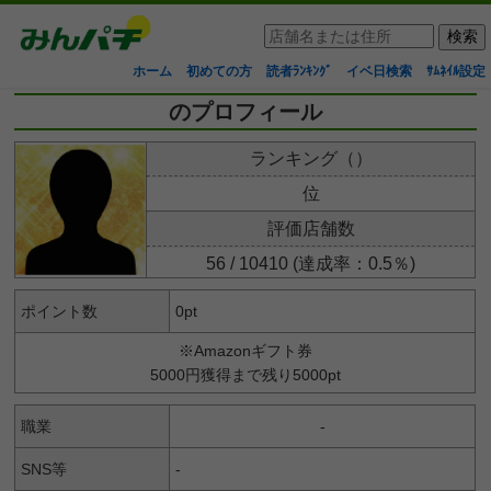
ホーム
初めての方
読者ﾗﾝｷﾝｸﾞ
イベ日検索
ｻﾑﾈｲﾙ設定
のプロフィール
ランキング（）
位
評価店舗数
56 / 10410 (達成率：0.5％)
ポイント数
0pt
※Amazonギフト券
5000円獲得まで残り5000pt
職業
-
SNS等
-