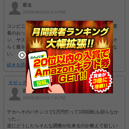
匿名
2026年08月10日 9:14 PM
コンビニで売ってる安いカバン持ってマスクした作業
着のおっさんが毎日ハイエナ徘徊してる。オーシャ
ン、ヤスダ、楽園、マルハンをずっと歩いてる。おそ
らく服を持ってない。作業着と黒の上下しか見た事な
い。
続きを読む
オゼック小平
匿名
2026年08月10日 7:41 PM
デカへそのパチンコで1万円打って100回転も回らなか
った…
逆にどうしたらそんな調整が出来るのか教えて欲しい