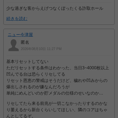
少な過ぎな客からえげつなくぼったくる詐取ホール
続きを読む
ニュー今津屋
匿名
2026年08月10日 11:27 PM
基本リセットしてない
ただリセットする条件はわかった、当日3~4000枚以上
凹んでる台は恐らくリセしてる
リセット恩恵の警戒はそうだけど、穢れや凹みからの
爆出しされるのが嫌なんだろうが
単純にめんどいのか貯メダルの仕様のせいなのか…
リセしてたら来る前兆が一切こなかったりするのかな
り萎えるから新台くらいしてほしい、隣のコアはちゃ
んとしてるぞ。