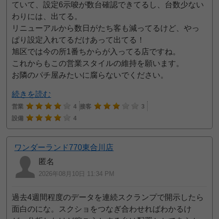
ていて、設定6示唆が数台確認できてるし、台数少ない
わりには、出てる。
リニューアルから数日がたち客も減ってるけど、やっ
ぱり設定入れてるだけあって出てる！
旭区では今の所1番ちからが入ってる店ですね。
これからもこの営業スタイルの維持を願います。
お隣のパチ屋みたいに腐らないでください。
続きを読む
営業
4
接客
3
設備
4
ワンダーランド770東合川店
匿名
2026年08月10日 11:34 PM
過去4週間程度のデータを連続スクランプで開示したら
面白のにな。スクショをつなぎ合わせればわかるけ