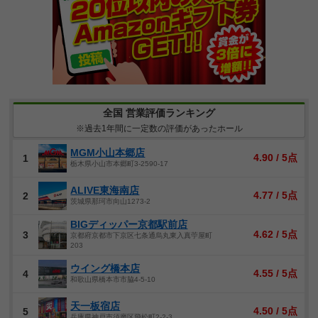
全国 営業評価ランキング
※過去1年間に一定数の評価があったホール
MGM小山本郷店
4.90 / 5点
1
栃木県小山市本郷町3-2590-17
ALIVE東海南店
4.77 / 5点
2
茨城県那珂市向山1273-2
BIGディッパー京都駅前店
4.62 / 5点
3
京都府京都市下京区七条通烏丸東入真苧屋町
203
ウイング橋本店
4.55 / 5点
4
和歌山県橋本市市脇4-5-10
天一板宿店
4.50 / 5点
5
兵庫県神戸市須磨区飛松町2-2-3