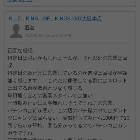
P．E．KING OF KINGS1007大阪本店
匿名
2026年08月10日 6:38 PM
正直な感想。
特定日は強いかもしれませんが、それ以外の営業は回
収。
特定日の為だけに営業しているのか普段は回収が半端
無く感じます。 これだけ稼働してる割にはスロット
は出てる台が数台と少なく感じる。
毎日通うほどの営業スタイルでは無い。
一時期みたいに又客離れしそうですねこの営業。
パチンコは釘が悪い、この辺のパチ屋の中ではダント
ツにキングは回らない。実際打ってみたら1000円で10
回ぐらいが平均。客も分かってるのでパチンコはガラ
ガラですね。