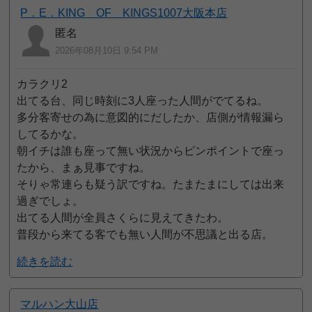
P．E．KING OF KINGS1007大阪本店
匿名
2026年08月10日 9:54 PM
カラクリ2
出てる台、同じ時刻に3人座った人間がでてるね。
多分客寄せの為に意図的にだしたか、店側が情報漏ら
してるかな。
朝イチは誰も座って無い状況からピンポイントで座っ
たから、まぁ見事ですね。
そりゃ常連らも疑う訳ですね。たまたまにしては出来
過ぎでしょ。
出てる人間が全員さくらに見えてきたわ。
普段から来てる客でも無い人間が不思議と出る店。
続きを読む
マルハン大山店