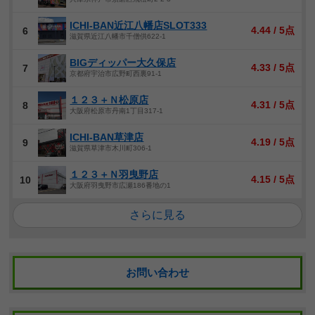
ICHI-BAN近江八幡店SLOT333
4.44 / 5点
6
滋賀県近江八幡市千僧供622-1
BIGディッパー大久保店
4.33 / 5点
7
京都府宇治市広野町西裏91-1
１２３＋Ｎ松原店
4.31 / 5点
8
大阪府松原市丹南1丁目317-1
ICHI-BAN草津店
4.19 / 5点
9
滋賀県草津市木川町306-1
１２３＋Ｎ羽曳野店
4.15 / 5点
10
大阪府羽曳野市広瀬186番地の1
さらに見る
お問い合わせ