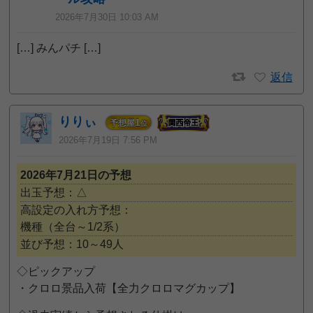
2026年7月30日 10:03 AM
[…] みんパチ […]
返信
りりぃ
1
予想屋
位
2026年7月19日 7:56 PM
2026年7月21日の予想
出玉予想：△
高設定の入れ方予想：
機種（全台～1/2系）
並び予想：10～49人
◇ピックアップ
・クロロ景品入荷【全力クロロマグカップ】