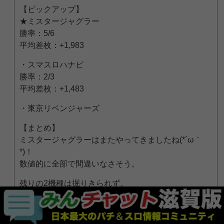
【ピックアップ】
★ミスタージャグラー
勝率：5/6
平均差枚：+1,983
・スマスロハナビ
勝率：2/3
平均差枚：+1,483
・東京リベンジャーズ
【まとめ】
ミスタージャグラーはまたやってきましたね(*´ω｀
*)！
数値的に全部で間違いなさそう。
残りの2機種は掘りきられず。
1台怪しければ掘っちゃってよいと思います！
並びでも全でもジャグラー+ATの仕掛けが多いので