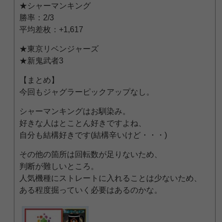
★シャーマンキング
勝率：2/3
平均差枚：+1,617
★東京リベンジャーズ
★新鬼武者3
【まとめ】
今回もジャグラーピックアップなし。
シャーマンキングはお馴染み。
好きな人はとことん好きですよね、
自分も結構好きです(結構辛いけど・・・)
その他の箇所は回転数が足りないため、
判断が難しいところ。
人気機種にストレートに入れることは少ないため、
ある程度掘っていく必要はあるのかな。