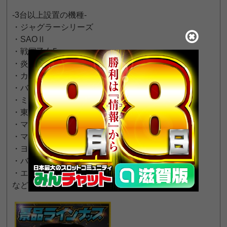
-3台以上設置の機種-
・ジャグラーシリーズ
・SAOⅡ
・戦国乙女5
・炎炎2
・カバネリ
・バイオRE:3
・ミリオンゴッド
・東リベ
・マギレコ
・マンキン
・ヨルムンガンド
・バジ天膳
・エウレカART
など