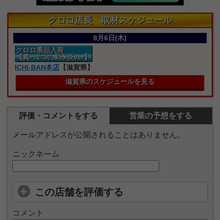
クロロ店長 取材スケジュール
8月6日(木)
クロロ景品入荷
【真っ2つの剣☕炎ver】
ICHI-BAN本店
【滋賀県】
滋賀県のスケジュールを見る
評価・コメントをする
営業の予想をする
メールアドレスが公開されることはありません。
ニックネーム
この店舗を評価する
コメント