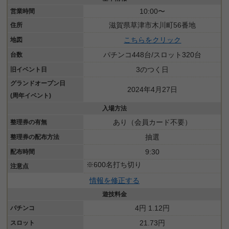
10:00〜
営業時間
滋賀県草津市木川町56番地
住所
こちらをクリック
地図
パチンコ448台/スロット320台
台数
3のつく日
旧イベント日
グランドオープン日
2024年4月27日
(周年イベント)
入場方法
あり（会員カード不要）
整理券の有無
抽選
整理券の配布方法
9:30
配布時間
※600名打ち切り
注意点
情報を修正する
遊技料金
4円 1.12円
パチンコ
21.73円
スロット