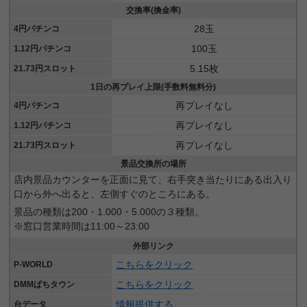
交換率(換金率)
28玉
4円パチンコ
100玉
1.12円パチンコ
5.15枚
21.73円スロット
1日の再プレイ上限(手数料無料分)
再プレイなし
4円パチンコ
再プレイなし
1.12円パチンコ
再プレイなし
21.73円スロット
景品交換所の場所
店内景品カウンターを正面に見て、右手突き当たりにある出入り
口から外へ出ると、左側すぐのところにある。
景品の種類は200・1.000・5.000の３種類。
※窓口営業時間は11:00～23:00
外部リンク
こちらをクリック
P-WORLD
こちらをクリック
DMMぱちタウン
情報提供する
台データ