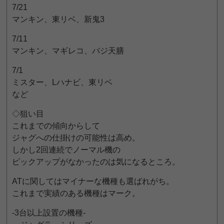
7/21
マンキン、東リベ、新鬼3
7/11
マンキン、マギレコ、バジ天膳
7/1
ミスター、Lハナビ、東リベ
など
◇狙い目
これまでの傾向からして
ジャグへの仕掛けの可能性は高め。
しかし2回連続でノーマル機の
ピックアップがなかったのは気になるところ。
ATに関してはマイナーな機種も選ばれがち。
これまで実績のある機種はマーク。
-3台以上設置の機種-