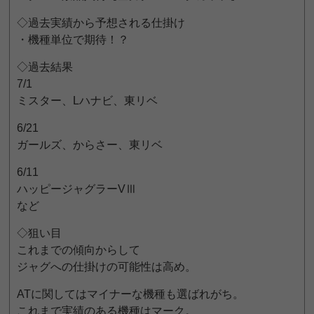
◇過去実績から予想される仕掛け
・機種単位で期待！？
◇過去結果
7/1
ミスター、Lハナビ、東リベ
6/21
ガールズ、からさー、東リベ
6/11
ハッピージャグラーVⅢ
など
◇狙い目
これまでの傾向からして
ジャグへの仕掛けの可能性は高め。
ATに関してはマイナーな機種も選ばれがち。
これまで実績のある機種はマーク。