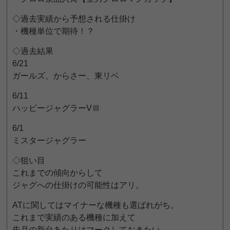
◇過去実績から予想される仕掛け
・機種単位で期待！？
◇過去結果
6/21
ガールズ、からさー、東リベ
6/11
ハッピージャグラーVⅢ
6/1
ミスタージャグラー
◇狙い目
これまでの傾向からして
ジャグへの仕掛けの可能性はアリ。
ATに関してはマイナーな機種も選ばれがち。
これまで実績のある機種に加えて
先月の新台あたりはマークしておきたい。