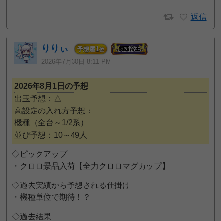
返信
りりぃ
1
予想屋
位
2026年7月30日 8:11 PM
2026年8月1日の予想
出玉予想：△
高設定の入れ方予想：
機種（全台～1/2系）
並び予想：10～49人
◇ピックアップ
・クロロ景品入荷【全力クロロマグカップ】
◇過去実績から予想される仕掛け
・機種単位で期待！？
◇過去結果