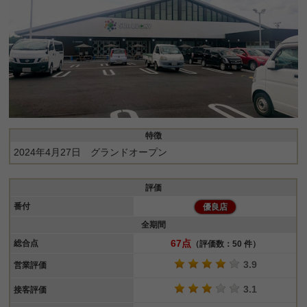
特徴
2024年4月27日 グランドオープン
評価
番付
優良店
全期間
67点
総合点
（評価数：50 件）
3.9
営業評価
3.1
接客評価