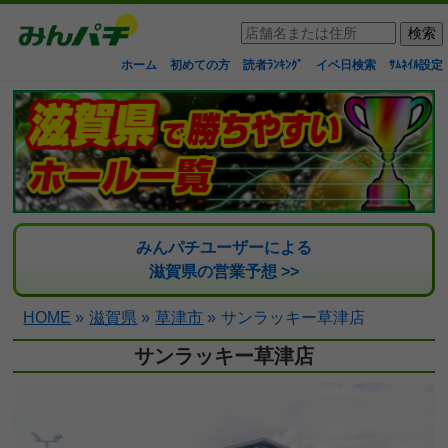
ホーム
初めての方
読者ﾗﾝｷﾝｸﾞ
イベ日検索
ｻﾑﾈｲﾙ設定
みんパチユーザーによる
滋賀県の営業予想 >>
HOME
»
滋賀県
»
草津市
»
サンラッキー草津店
サンラッキー草津店