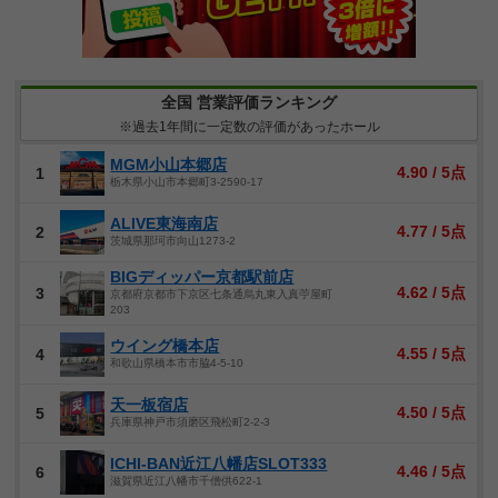
全国 営業評価ランキング
※過去1年間に一定数の評価があったホール
MGM小山本郷店
4.90 / 5点
1
栃木県小山市本郷町3-2590-17
ALIVE東海南店
4.77 / 5点
2
茨城県那珂市向山1273-2
BIGディッパー京都駅前店
4.62 / 5点
3
京都府京都市下京区七条通烏丸東入真苧屋町
203
ウイング橋本店
4.55 / 5点
4
和歌山県橋本市市脇4-5-10
天一板宿店
4.50 / 5点
5
兵庫県神戸市須磨区飛松町2-2-3
ICHI-BAN近江八幡店SLOT333
4.46 / 5点
6
滋賀県近江八幡市千僧供622-1