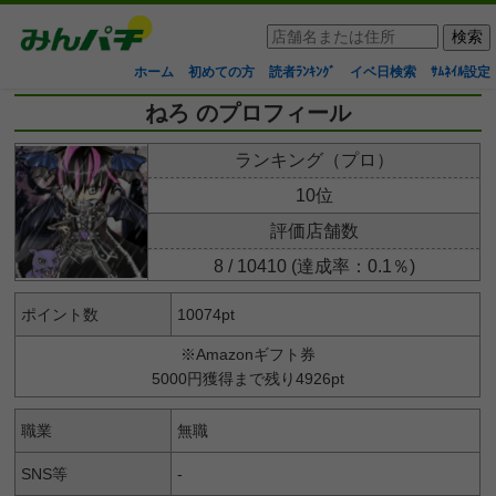
ホーム
初めての方
読者ﾗﾝｷﾝｸﾞ
イベ日検索
ｻﾑﾈｲﾙ設定
ねろ のプロフィール
ランキング（プロ）
10位
評価店舗数
8 / 10410 (達成率：0.1％)
ポイント数
10074pt
※Amazonギフト券
5000円獲得まで残り4926pt
職業
無職
SNS等
-