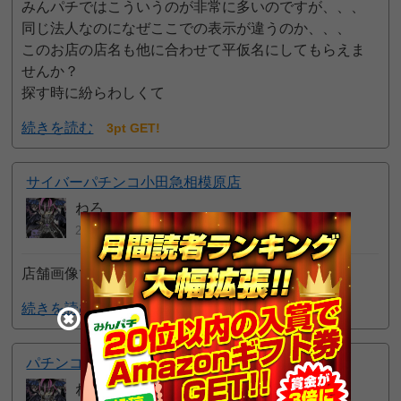
みんパチではこういうのが非常に多いのですが、、、
同じ法人なのになぜここでの表示が違うのか、、、
このお店の店名も他に合わせて平仮名にしてもらえま
せんか？
探す時に紛らわしくて
続きを読む
3pt GET!
サイバーパチンコ小田急相模原店
ねろ
2025年05月03日 1:31 AM
店舗画像です
続きを読む
1pt GET!
パチンコローレル東千代田店
ねろ