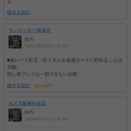
よ、、、
続きを読む
サンラッキー草津店
ねろ
2025年05月03日 1:43 AM
■各レート貯玉・貯メダルを会員カードに貯めることは
可能。
但し再プレイは一切できない仕様
続きを読む
2pt GET!
丸三大阪東住吉店
ねろ
2025年05月03日 1:36 AM