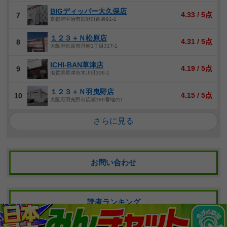
BIGディッパー大久保店
4.33 / 5点
7
京都府宇治市広野町西裏91-1
１２３＋Ｎ松原店
4.31 / 5点
8
大阪府松原市丹南1丁目317-1
ICHI-BAN草津店
4.19 / 5点
9
滋賀県草津市木川町306-1
１２３＋Ｎ羽曳野店
4.15 / 5点
10
大阪府羽曳野市広瀬186番地の1
さらに見る
お問い合わせ
読者ランキング