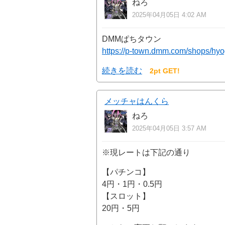
ねろ
2025年04月05日 4:02 AM
DMMぱちタウン
https://p-town.dmm.com/shops/hy
続きを読む
2pt GET!
メッチャはんくら
ねろ
2025年04月05日 3:57 AM
※現レートは下記の通り
【パチンコ】
4円・1円・0.5円
【スロット】
20円・5円