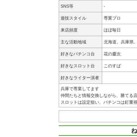
SNS等
-
遊技スタイル
専業プロ
来店頻度
ほぼ毎日
主な活動地域
北海道、兵庫県
好きなパチンコ台
花の慶次
好きなスロット台
このすば
好きなライター演者
兵庫で専業してます
仲間たちと情報交換しながら、勝てる
スロットは設定狙い、パチンコは釘重
ね