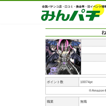
全国パチンコ店・口コミ・換金率・旧イベント情
ね
ポイント数
10074pt
※Amazo
職業
無職