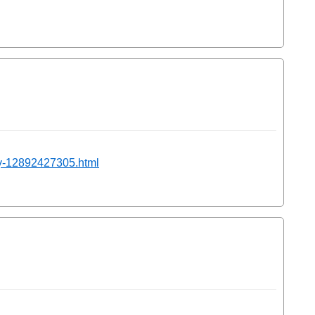
ry-12892427305.html