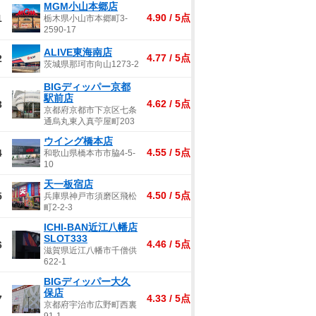
MGM小山本郷店
4.90 / 5点
1
栃木県小山市本郷町3-
2590-17
ALIVE東海南店
4.77 / 5点
2
茨城県那珂市向山1273-2
BIGディッパー京都
駅前店
4.62 / 5点
3
京都府京都市下京区七条
通烏丸東入真苧屋町203
ウイング橋本店
4.55 / 5点
4
和歌山県橋本市市脇4-5-
10
天一板宿店
4.50 / 5点
5
兵庫県神戸市須磨区飛松
町2-2-3
ICHI-BAN近江八幡店
SLOT333
4.46 / 5点
6
滋賀県近江八幡市千僧供
622-1
BIGディッパー大久
保店
4.33 / 5点
7
京都府宇治市広野町西裏