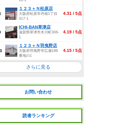
91-1
１２３＋Ｎ松原店
4.31 / 5点
8
大阪府松原市丹南1丁目
317-1
ICHI-BAN草津店
4.19 / 5点
9
滋賀県草津市木川町306-
1
１２３＋Ｎ羽曳野店
4.15 / 5点
0
大阪府羽曳野市広瀬186
番地の1
さらに見る
お問い合わせ
読者ランキング