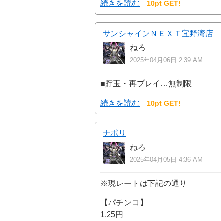
続きを読む
10pt GET!
サンシャインＮＥＸＴ宜野湾店
ねろ
2025年04月06日 2:39 AM
■貯玉・再プレイ…無制限
続きを読む
10pt GET!
ナポリ
ねろ
2025年04月05日 4:36 AM
※現レートは下記の通り
【パチンコ】
1.25円