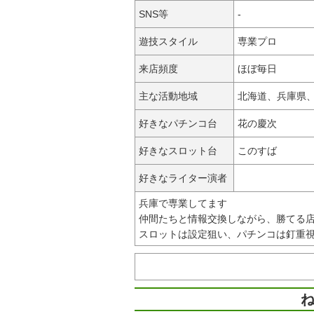
SNS等
-
遊技スタイル
専業プロ
来店頻度
ほぼ毎日
主な活動地域
北海道、兵庫県
好きなパチンコ台
花の慶次
好きなスロット台
このすば
好きなライター演者
兵庫で専業してます
仲間たちと情報交換しながら、勝てる
スロットは設定狙い、パチンコは釘重
ね