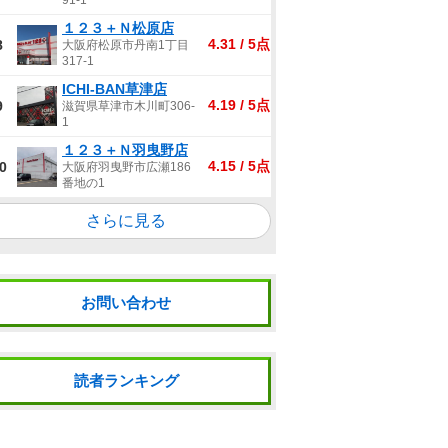
91-1
１２３＋Ｎ松原店
4.31 / 5点
8
大阪府松原市丹南1丁目
317-1
ICHI-BAN草津店
4.19 / 5点
9
滋賀県草津市木川町306-
1
１２３＋Ｎ羽曳野店
4.15 / 5点
0
大阪府羽曳野市広瀬186
番地の1
さらに見る
お問い合わせ
読者ランキング