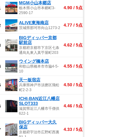
MGM小山本郷店
4.90 / 5点
1
栃木県小山市本郷町3-
2590-17
ALIVE東海南店
4.77 / 5点
2
茨城県那珂市向山1273-2
BIGディッパー京都
駅前店
4.62 / 5点
3
京都府京都市下京区七条
通烏丸東入真苧屋町203
ウイング橋本店
4.55 / 5点
4
和歌山県橋本市市脇4-5-
10
天一板宿店
4.50 / 5点
5
兵庫県神戸市須磨区飛松
町2-2-3
ICHI-BAN近江八幡店
SLOT333
4.46 / 5点
6
滋賀県近江八幡市千僧供
622-1
BIGディッパー大久
保店
4.33 / 5点
7
京都府宇治市広野町西裏