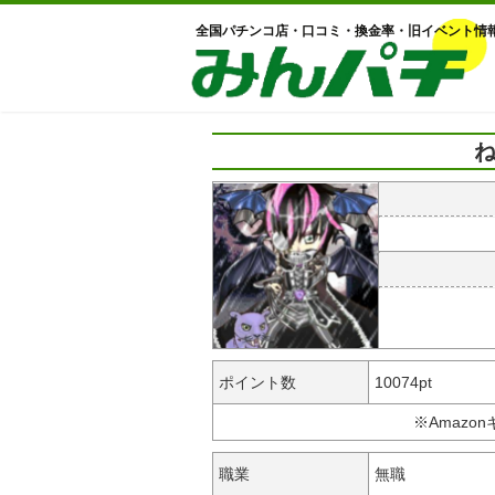
全国パチンコ店・口コミ・換金率・旧イベント情
ね
ポイント数
10074pt
※Amazo
職業
無職