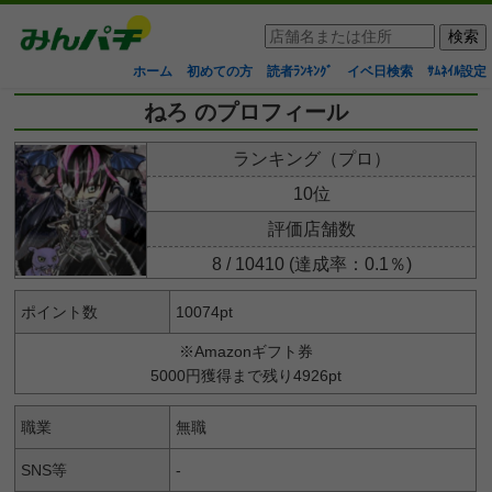
ホーム
初めての方
読者ﾗﾝｷﾝｸﾞ
イベ日検索
ｻﾑﾈｲﾙ設定
ねろ のプロフィール
ランキング（プロ）
10位
評価店舗数
8 / 10410 (達成率：0.1％)
ポイント数
10074pt
※Amazonギフト券
5000円獲得まで残り4926pt
職業
無職
SNS等
-