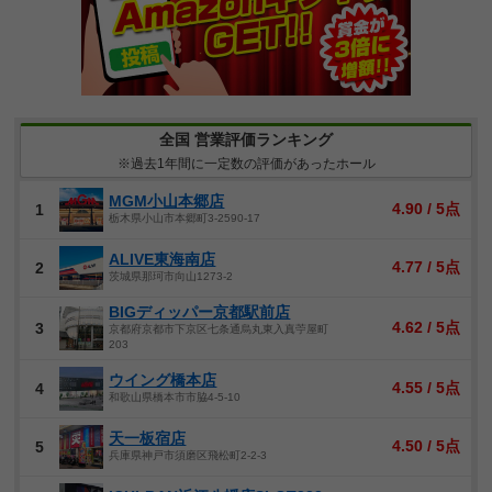
全国 営業評価ランキング
※過去1年間に一定数の評価があったホール
MGM小山本郷店
4.90 / 5点
1
栃木県小山市本郷町3-2590-17
ALIVE東海南店
4.77 / 5点
2
茨城県那珂市向山1273-2
BIGディッパー京都駅前店
4.62 / 5点
3
京都府京都市下京区七条通烏丸東入真苧屋町
203
ウイング橋本店
4.55 / 5点
4
和歌山県橋本市市脇4-5-10
天一板宿店
4.50 / 5点
5
兵庫県神戸市須磨区飛松町2-2-3