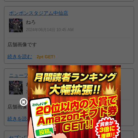
ボンボンスタジアム中仙店
ねろ
2024年06月14日 10:45 AM
店舗画像です
続きを読む
2pt GET!
ニューフジ八郎潟店
ねろ
2024年06月14日 10:41 AM
店舗画像です
続きを読む
2pt GET!
セブンワールド