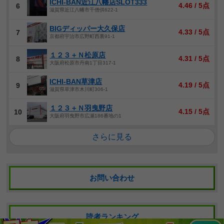
ICHI-BAN近江八幡店SLOT333
4.46 / 5点
6
滋賀県近江八幡市千僧供622-1
BIGディッパー大久保店
4.33 / 5点
7
京都府宇治市広野町西裏91-1
１２３＋Ｎ松原店
4.31 / 5点
8
大阪府松原市丹南1丁目317-1
ICHI-BAN草津店
4.19 / 5点
9
滋賀県草津市木川町306-1
１２３＋Ｎ羽曳野店
4.15 / 5点
10
大阪府羽曳野市広瀬186番地の1
さらに見る
お問い合わせ
読者ランキング