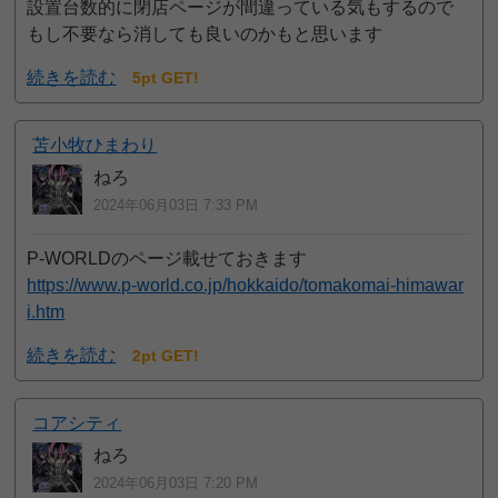
設置台数的に閉店ページが間違っている気もするので
もし不要なら消しても良いのかもと思います
続きを読む
5pt GET!
苫小牧ひまわり
ねろ
2024年06月03日 7:33 PM
P-WORLDのページ載せておきます
https://www.p-world.co.jp/hokkaido/tomakomai-himawar
i.htm
続きを読む
2pt GET!
コアシティ
ねろ
2024年06月03日 7:20 PM