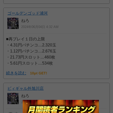
ゴールデンゴッド浦河
ねろ
2024年06月04日 4:32 AM
■再プレイ１日の上限
・4.31円パチンコ…2.320玉
・1.12円パチンコ…2.676玉
・21.73円スロット…460枚
・5.61円スロット…534枚
続きを読む
10pt GET!
ビィギャル外旭川店
ねろ
2024年06月04日 4:24 AM