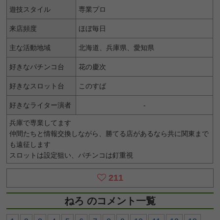
遊技スタイル
専業プロ
来店頻度
ほぼ毎日
主な活動地域
北海道、兵庫県、愛知県
好きなパチンコ台
花の慶次
好きなスロット台
このすば
好きなライター演者
-
兵庫で専業してます
仲間たちと情報交換しながら、勝てる店があるなら共に関東まで
も遠征します
スロットは設定狙い、パチンコは釘重視
211
ねろ のコメント一覧