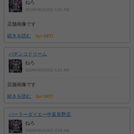
ねろ
2024年06月04日 5:02 AM
店舗画像です
続きを読む
2pt GET!
パチンコドリーム
ねろ
2024年06月04日 5:01 AM
店舗画像です
続きを読む
2pt GET!
パーラーダイエー中富良野店
ねろ
2024年06月04日 4:58 AM