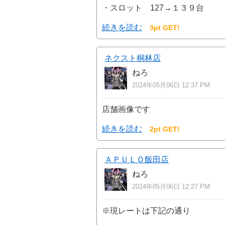
・スロット 127→１３９台
続きを読む
3pt GET!
ネクスト桐林店
ねろ
2024年05月06日 12:37 PM
店舗画像です
続きを読む
2pt GET!
ＡＰＵＬＯ飯田店
ねろ
2024年05月06日 12:27 PM
※現レートは下記の通り