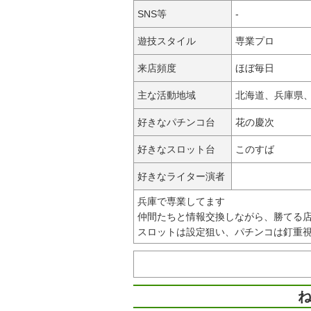
SNS等
-
遊技スタイル
専業プロ
来店頻度
ほぼ毎日
主な活動地域
北海道、兵庫県
好きなパチンコ台
花の慶次
好きなスロット台
このすば
好きなライター演者
兵庫で専業してます
仲間たちと情報交換しながら、勝てる
スロットは設定狙い、パチンコは釘重
ね