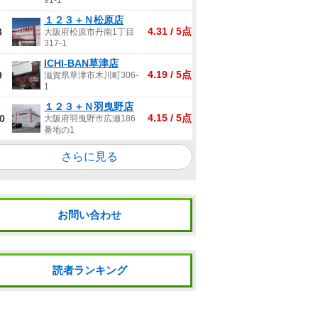
91-1
１２３＋Ｎ松原店
4.31 / 5点
8
大阪府松原市丹南1丁目
317-1
ICHI-BAN草津店
4.19 / 5点
9
滋賀県草津市木川町306-
1
１２３＋Ｎ羽曳野店
4.15 / 5点
0
大阪府羽曳野市広瀬186
番地の1
さらに見る
お問い合わせ
読者ランキング