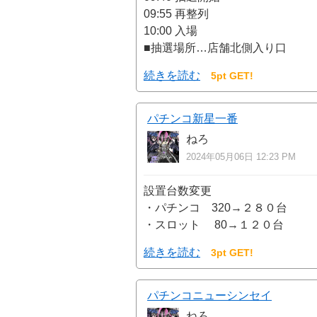
09:55 再整列
10:00 入場
■抽選場所…店舗北側入り口
続きを読む
5pt GET!
パチンコ新星一番
ねろ
2024年05月06日 12:23 PM
設置台数変更
・パチンコ 320→２８０台
・スロット 80→１２０台
続きを読む
3pt GET!
パチンコニューシンセイ
ねろ