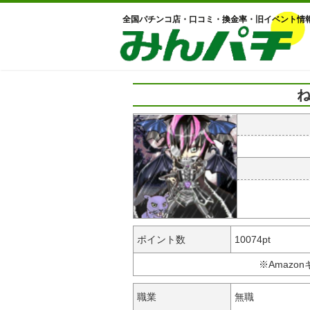
全国パチンコ店・口コミ・換金率・旧イベント情
ね
ポイント数
10074pt
※Amazo
職業
無職