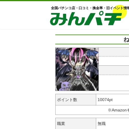
全国パチンコ店・口コミ・換金率・旧イベント情
ね
ポイント数
10074pt
※Amazo
職業
無職