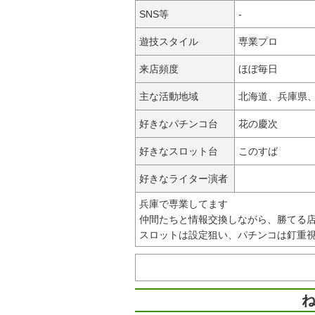
SNS等
-
遊技スタイル
専業プロ
来店頻度
ほぼ毎日
主な活動地域
北海道、兵庫県
好きなパチンコ台
花の慶次
好きなスロット台
このすば
好きなライター演者
兵庫で専業してます
仲間たちと情報交換しながら、勝てる
スロットは設定狙い、パチンコは釘重
ね