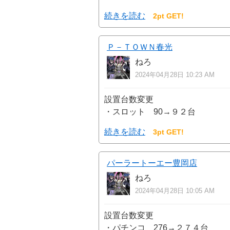
続きを読む
2pt GET!
Ｐ－ＴＯＷＮ春光
ねろ
2024年04月28日 10:23 AM
設置台数変更
・スロット 90→９２台
続きを読む
3pt GET!
パーラートーエー豊岡店
ねろ
2024年04月28日 10:05 AM
設置台数変更
・パチンコ 276→２７４台