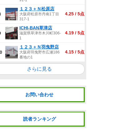
91-1
１２３＋Ｎ松原店
4.25 / 5点
8
大阪府松原市丹南1丁目
317-1
ICHI-BAN草津店
4.19 / 5点
9
滋賀県草津市木川町306-
1
１２３＋Ｎ羽曳野店
4.15 / 5点
0
大阪府羽曳野市広瀬186
番地の1
さらに見る
お問い合わせ
読者ランキング