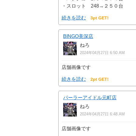
・スロット 248→２５０台
続きを読む
3pt GET!
BINGO美深店
ねろ
2024年04月27日 6:50 AM
店舗画像です
続きを読む
2pt GET!
パーラーアイドル元町店
ねろ
2024年04月27日 6:48 AM
店舗画像です