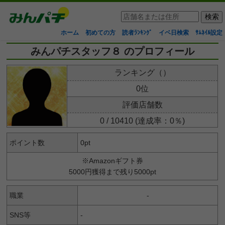
ホーム
初めての方
読者ﾗﾝｷﾝｸﾞ
イベ日検索
ｻﾑﾈｲﾙ設定
みんパチスタッフ８ のプロフィール
ランキング（）
0位
評価店舗数
0 / 10410 (達成率：0％)
ポイント数
0pt
※Amazonギフト券
5000円獲得まで残り5000pt
職業
-
SNS等
-