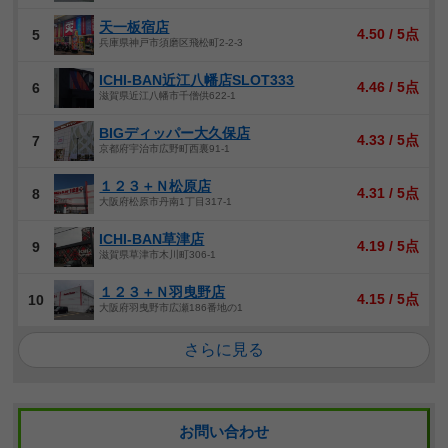
天一板宿店
4.50 / 5点
5
兵庫県神戸市須磨区飛松町2-2-3
ICHI-BAN近江八幡店SLOT333
4.46 / 5点
6
滋賀県近江八幡市千僧供622-1
BIGディッパー大久保店
4.33 / 5点
7
京都府宇治市広野町西裏91-1
１２３＋Ｎ松原店
4.31 / 5点
8
大阪府松原市丹南1丁目317-1
ICHI-BAN草津店
4.19 / 5点
9
滋賀県草津市木川町306-1
１２３＋Ｎ羽曳野店
4.15 / 5点
10
大阪府羽曳野市広瀬186番地の1
さらに見る
お問い合わせ