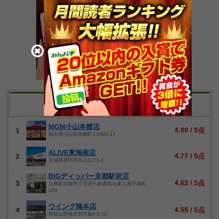
全国 営業評価ランキング
※過去1年間に一定数の評価があったホール
MGM小山本郷店
4.90 / 5点
1
栃木県小山市本郷町3-2590-17
ALIVE東海南店
4.77 / 5点
2
茨城県那珂市向山1273-2
BIGディッパー京都駅前店
4.62 / 5点
3
京都府京都市下京区七条通烏丸東入真苧屋町
203
ウイング橋本店
4.55 / 5点
4
和歌山県橋本市市脇4-5-10