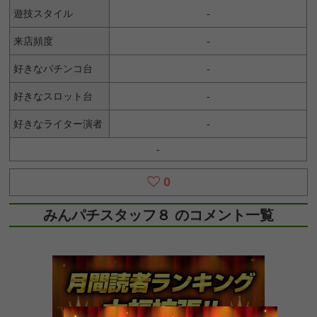
遊技スタイル
-
来店頻度
-
好きなパチンコ台
-
好きなスロット台
-
好きなライター演者
-
-
0
みんパチスタッフ８ のコメント一覧