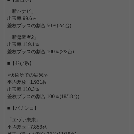
「新ハナビ」
出玉率 99.6％
差枚プラスの割合 50％(2/4台)
「新鬼武者2」
出玉率 119.1％
差枚プラスの割合 100％(2/2台)
■【並び系】
≪6箇所での結果≫
平均差枚 +1,931枚
出玉率 110.3％
差枚プラスの割合 100％(18/18台)
■【パチンコ】
「エヴァ未来」
平均差玉 +7,853発