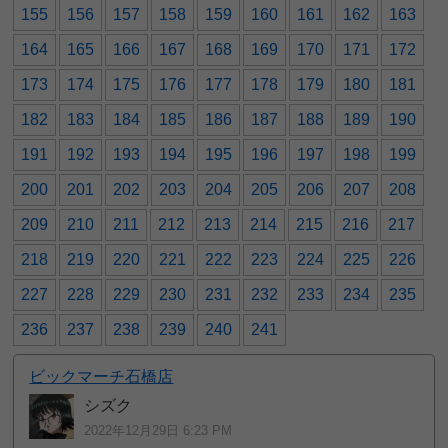
155
156
157
158
159
160
161
162
163
164
165
166
167
168
169
170
171
172
173
174
175
176
177
178
179
180
181
182
183
184
185
186
187
188
189
190
191
192
193
194
195
196
197
198
199
200
201
202
203
204
205
206
207
208
209
210
211
212
213
214
215
216
217
218
219
220
221
222
223
224
225
226
227
228
229
230
231
232
233
234
235
236
237
238
239
240
241
ビックマーチ石橋店
シズク
2022年12月29日 6:23 PM