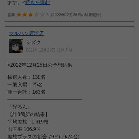
ます。<
続きを読む
営業
3
（2022年12月26日の結果報告）
マルハン鹿沼店
シズク
2022年12月29日 1:34 PM
>2022年12月25日の予想結果
抽選人数：138名
一般入場：25名
朝一合計：163名
━━━━━━━━━━━━━━━
『光るん』
【計8箇所の結果】
平均差枚 +1,619枚
出玉率 106.9％
差枚プラスの割合 79％(19/24台)