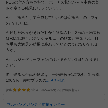
REGの付き方も良好で、ボーナス状況からも中身の良
さが窺える結果になっています。
今回、箇所として完成していたのは⑤箇所目の「マイ
5」でしたね。
先述した出玉がそれぞれから獲得され、3台の平均差枚
は+3,115枚とポテンシャル以上の結果が披露され、打
ち手も大満足の結果に終わっていたのではないでしょ
うか。
今回もジャグラーファンにはたまらない1日となりまし
たね。
尚、光るん全体の結果は【平均差枚 +1,272枚、出玉率
106.3％、差枚プラスの
続きを読む
営業
4
（2022年12月25日の結果報告）
マルハンメガシティ前橋インター