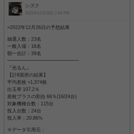
シズク
2022年12月29日 2:04 PM
>2022年12月26日の予想結果
抽選人数：23名
一般入場：16名
朝一合計：39名
━━━━━━━━━━━━━━━
『光るん』
【計8箇所の結果】
平均差枚 +1,374枚
出玉率 107.2％
差枚プラスの割合 66％(16/24台)
対象機種台数：115台
投入台数：24台
投入率：20.86%
※データ引用元：