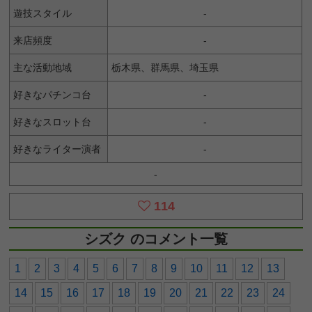
遊技スタイル
-
来店頻度
-
主な活動地域
栃木県、群馬県、埼玉県
好きなパチンコ台
-
好きなスロット台
-
好きなライター演者
-
-
114
シズク のコメント一覧
1
2
3
4
5
6
7
8
9
10
11
12
13
14
15
16
17
18
19
20
21
22
23
24