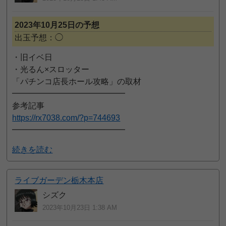
2023年10月25日の予想
出玉予想：◯
・旧イベ日
・光るん×スロッター
「パチンコ店長ホール攻略」の取材
━━━━━━━━━━━━━━
参考記事
https://rx7038.com/?p=744693
━━━━━━━━━━━━━━
続きを読む
ライブガーデン栃木本店
シズク
2023年10月23日 1:38 AM