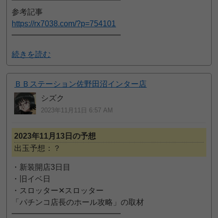
━━━━━━━━━━━━━━
参考記事
https://rx7038.com/?p=754101
━━━━━━━━━━━━━━
続きを読む
ＢＢステーション佐野田沼インター店
シズク
2023年11月11日 6:57 AM
2023年11月13日の予想
出玉予想：？
・新装開店3日目
・旧イベ日
・スロッター✕スロッター
「パチンコ店長のホール攻略」の取材
━━━━━━━━━━━━━━