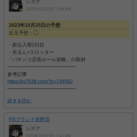
シズク
2023年10月23日 1:49 AM
2023年10月25日の予想
出玉予想：◯
・新台入替2日目
・光るん×スロッター
「パチンコ店長ホール攻略」の取材
━━━━━━━━━━━━━━
参考記事
https://rx7038.com/?p=744562
━━━━━━━━━━━━━━
続きを読む
PSブランド佐野店
シズク
2023年10月23日 1:43 AM