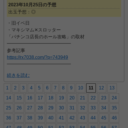
2023年10月25日の予想
出玉予想：◎
・旧イベ日
・マキシマム✕スロッター
「パチンコ店長のホール攻略」の取材
━━━━━━━━━━━━━━
参考記事
https://rx7038.com/?p=743949
━━━━━━━━━━━━━━
続きを読む
1
2
3
4
5
6
7
8
9
10
11
12
13
14
15
16
17
18
19
20
21
22
23
24
25
26
27
28
29
30
31
32
33
34
35
36
37
38
39
40
41
42
43
44
45
46
47
48
49
50
51
52
53
54
55
56
57