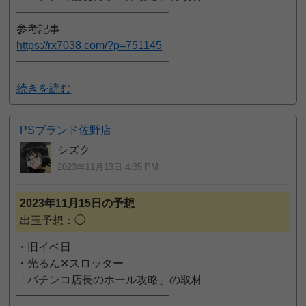
━━━━━━━━━━━━━━
参考記事
https://rx7038.com/?p=751145
━━━━━━━━━━━━━━
続きを読む
PSブランド佐野店
シズク
2023年11月13日 4:35 PM
2023年11月15日の予想
出玉予想：◯
・旧イベ日
・光るん✕スロッター
「パチンコ店長のホール攻略」の取材
━━━━━━━━━━━━━━