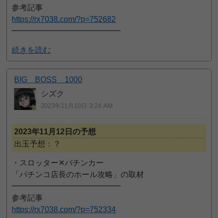
参考記事
https://rx7038.com/?p=752682
━━━━━━━━━━━━━━
続きを読む
BIG BOSS 1000
シズク
2023年11月10日 3:24 AM
2023年11月12日の予想
出玉予想：？
・スロッター✕パチンカー
「パチンコ店長のホール攻略」の取材
━━━━━━━━━━━━━━
参考記事
https://rx7038.com/?p=752334