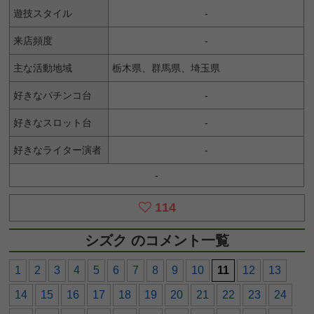
遊技スタイル
-
来店頻度
-
主な活動地域
栃木県、群馬県、埼玉県
好きなパチンコ台
-
好きなスロット台
-
好きなライター演者
-
-
114
シズク のコメント一覧
1
2
3
4
5
6
7
8
9
10
11
12
13
14
15
16
17
18
19
20
21
22
23
24