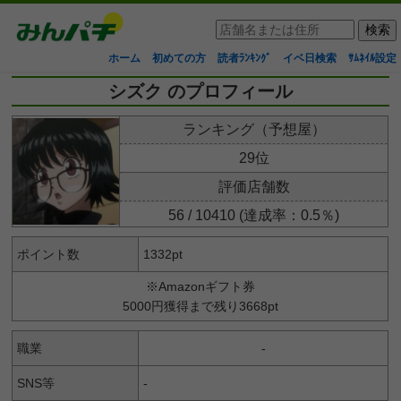
ホーム
初めての方
読者ﾗﾝｷﾝｸﾞ
イベ日検索
ｻﾑﾈｲﾙ設定
シズク のプロフィール
ランキング（予想屋）
29位
評価店舗数
56 / 10410 (達成率：0.5％)
ポイント数
1332pt
※Amazonギフト券
5000円獲得まで残り3668pt
職業
-
SNS等
-