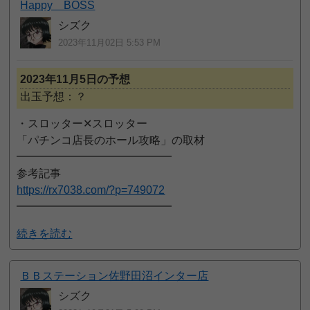
Happy BOSS
シズク
2023年11月02日 5:53 PM
2023年11月5日の予想
出玉予想：？
・スロッター✕スロッター
「パチンコ店長のホール攻略」の取材
━━━━━━━━━━━━━━
参考記事
https://rx7038.com/?p=749072
━━━━━━━━━━━━━━
続きを読む
ＢＢステーション佐野田沼インター店
シズク