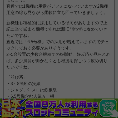
直近では1機種の用意がデフォになっていますが2機種
用意の線も見ながら柔軟に立ち回っていきましょう。
新機種も積極的に採用している傾向がありますので上
記に当て嵌まる機種であれば新旧問わずに攻めていき
たいですね。
直近では『6.5号機』での採用が増えていますのでチェ
ックしておく必要がありそうです。
2~5台設置の少数台機種での好挙動、好反応が見られれ
ば、多少展開が向かなくとも根拠を探しつつ攻め切り
たいですね。
「並び系」
・3～8箇所の実績
・ジャグ、沖スロは鉄板級
・6.5号機含む人気ＡＴ機
・機種跨ぎも考慮
並び系の実績から見る傾向は上記となります。