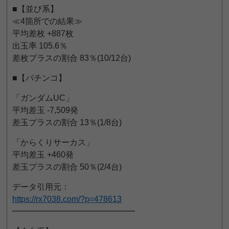
■【並び系】
≪4箇所での結果≫
平均差枚 +887枚
出玉率 105.6％
差枚プラスの割合 83％(10/12台)
■【パチンコ】
「ガンダムUC」
平均差玉 -7,509発
差玉プラスの割合 13％(1/8台)
「からくりサーカス」
平均差玉 +460発
差玉プラスの割合 50％(2/4台)
データ引用元：
https://rx7038.com/?p=478613
━━━━━━━━━━━━━━━