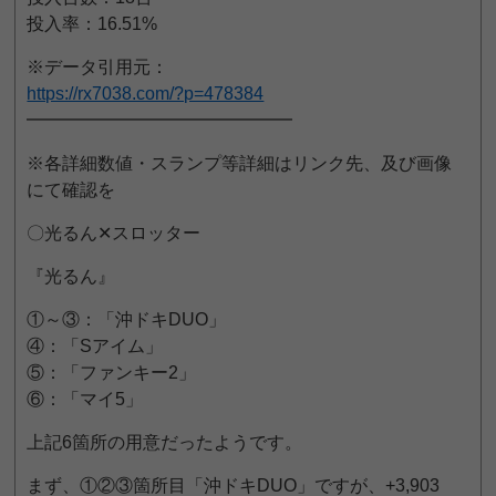
投入率：16.51%
※データ引用元：
https://rx7038.com/?p=478384
━━━━━━━━━━━━━━━
※各詳細数値・スランプ等詳細はリンク先、及び画像
にて確認を
〇光るん✕スロッター
『光るん』
①～③：「沖ドキDUO」
④：「Sアイム」
⑤：「ファンキー2」
⑥：「マイ5」
上記6箇所の用意だったようです。
まず、①②③箇所目「沖ドキDUO」ですが、+3,903