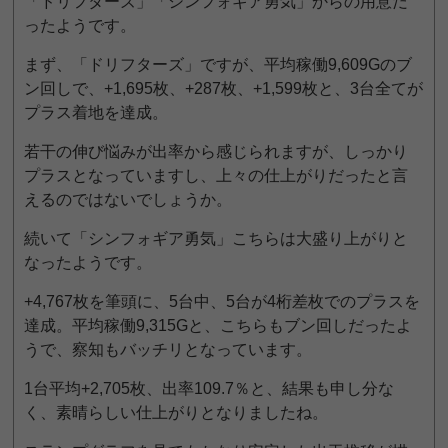
「ドリフターズ」「シンフォギア勇気」からの用意だ
ったようです。
まず、「ドリフターズ」ですが、平均稼働9,609Gのブ
ン回しで、+1,695枚、+287枚、+1,599枚と、3台全てが
プラス着地を達成。
若干の伸び悩みが出率から感じられますが、しっかり
プラスとなっていますし、上々の仕上がりだったと言
えるのではないでしょうか。
続いて「シンフォギア勇気」こちらは大盛り上がりと
なったようです。
+4,767枚を筆頭に、5台中、5台が4桁差枚でのプラスを
達成。平均稼働9,315Gと、こちらもブン回しだったよ
うで、察知もバッチリとなっています。
1台平均+2,705枚、出率109.7％と、結果も申し分な
く、素晴らしい仕上がりとなりましたね。