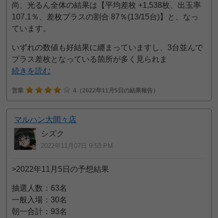
尚、光るん全体の結果は【平均差枚 +1,538枚、出玉率
107.1％、差枚プラスの割合 87％(13/15台)】と、なっ
ています。
いずれの数値も好結果に纏まっていますし、3台並んで
プラス差枚となっている箇所が多く見られま
続きを読む
営業
4
（2022年11月5日の結果報告）
マルハン大間々店
シズク
2022年11月07日 9:53 PM
>2022年11月5日の予想結果
抽選人数：63名
一般入場：30名
朝一合計：93名