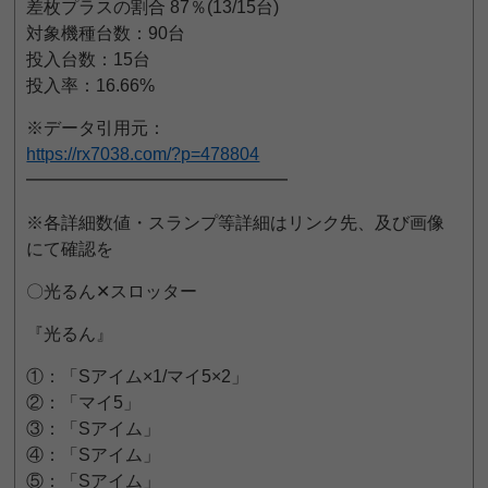
差枚プラスの割合 87％(13/15台)
対象機種台数：90台
投入台数：15台
投入率：16.66%
※データ引用元：
https://rx7038.com/?p=478804
━━━━━━━━━━━━━━━
※各詳細数値・スランプ等詳細はリンク先、及び画像
にて確認を
〇光るん✕スロッター
『光るん』
①：「Sアイム×1/マイ5×2」
②：「マイ5」
③：「Sアイム」
④：「Sアイム」
⑤：「Sアイム」