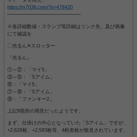
https://rx7038.com/?p=478420
━━━━━━━━━━━━━━━
※各詳細数値・スランプ等詳細はリンク先、及び画像
にて確認を
〇光るん✕スロッター
『光るん』
①～②：「マイ5」
③～⑤：「Sアイム」
⑥：「マイ5」
⑦～⑧：「Sアイム」
⑨：「ファンキー2」
上記9箇所の用意だったようです。
まず、仕掛けの中心となっていた「Sアイム」ですが、
+2,628枚、+2,593枚等、4桁差枚が散見されています。