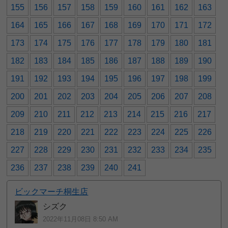
155
156
157
158
159
160
161
162
163
164
165
166
167
168
169
170
171
172
173
174
175
176
177
178
179
180
181
182
183
184
185
186
187
188
189
190
191
192
193
194
195
196
197
198
199
200
201
202
203
204
205
206
207
208
209
210
211
212
213
214
215
216
217
218
219
220
221
222
223
224
225
226
227
228
229
230
231
232
233
234
235
236
237
238
239
240
241
ビックマーチ桐生店
シズク
2022年11月08日 8:50 AM