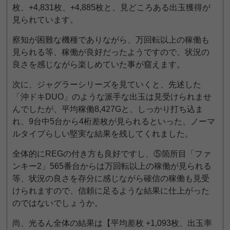
枚、+4,831枚、+4,885枚と、見どころある出玉獲得が
見られています。
察知が困難な機種でありながら、万回転以上の稼働も
見られる等、稼働が良好だったようですので、状況の
良さを感じながら楽しめていた事が窺えます。
次に、ジャグラーシリーズを見ていくと、先述した
「沖ドキDUO」のような派手な出玉は見受けられませ
んでしたが、平均稼働8,427Gと、しっかり打ち込ま
れ、9台中5台から4桁差枚が見られるといった、ノーマ
ルタイプらしい堅実な結果を残してくれました。
全体的にREGの付き方も良好ですし、⑤箇所目「ファ
ンキー2」565番台からは万回転以上の稼働が見られる
等、状況の良さを存分に感じながら確信の稼働も見受
けられますので、信頼に足るような結果に仕上がった
のではないでしょうか。
尚、光るん全体の結果は【平均差枚 +1,093枚、出玉率